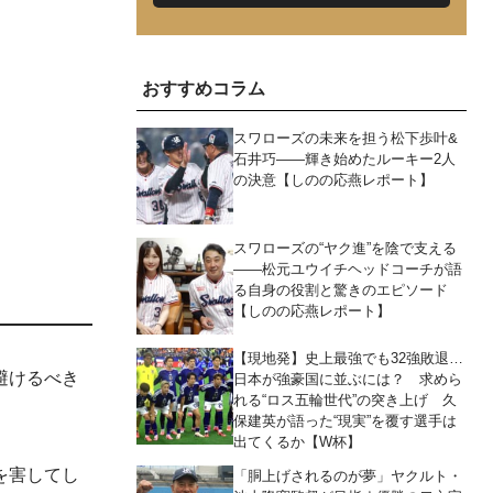
おすすめコラム
スワローズの未来を担う松下歩叶&
石井巧――輝き始めたルーキー2人
の決意【しのの応燕レポート】
スワローズの“ヤク進”を陰で支える
――松元ユウイチヘッドコーチが語
る自身の役割と驚きのエピソード
【しのの応燕レポート】
【現地発】史上最強でも32強敗退…
避けるべき
日本が強豪国に並ぶには？ 求めら
れる“ロス五輪世代”の突き上げ 久
保建英が語った“現実”を覆す選手は
出てくるか【W杯】
を害してし
「胴上げされるのが夢」ヤクルト・