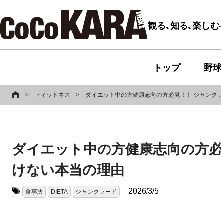
観る､知る､楽し
トップ
野
>
フィットネス
>
ダイエット中の方健康志向の方必見！！ ジャンク
ダイエット中の方健康志向の方必
けない本当の理由
2026/3/5
食事法
DIETA
ジャンクフード
タグ: