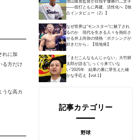
池山隆寛監督が目指す優勝の二文字
――投打ともに再建、活性化へ【独
占インタビュー（2）】
なぜ世界は“モンスター”に魅了され
るのか 現代を生きる人々を熱狂さ
せる井上尚弥の情熱「ボクシングが
好きだから」【現地発】
それに加
「まだこんなもんじゃない」大竹耕
太郎が語る“しっくり来ていな
いる方だけ
い”2025年 結果の裏に芽生えた確
かな手応え【vol.1】
ような高カ
記事カテゴリー
野球