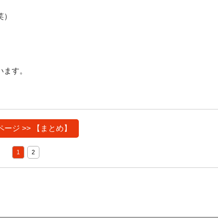
笑）
います。
ページ >> 【まとめ】
1
2