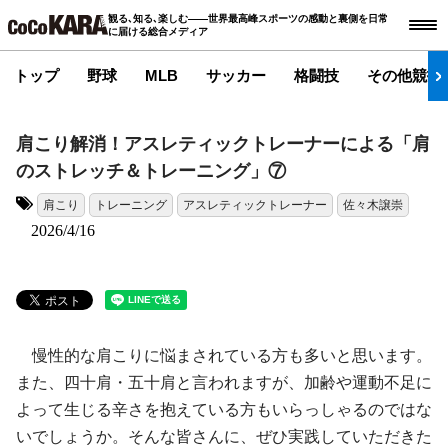
観る､知る､楽しむ――世界最高峰スポーツの感動と裏側を日常
に届ける総合メディア
トップ
野球
MLB
サッカー
格闘技
その他競技
肩こり解消！アスレティックトレーナーによる「肩
のストレッチ＆トレーニング」⑦
肩こり
トレーニング
アスレティックトレーナー
佐々木譲崇
タグ:
2026/4/16
慢性的な肩こりに悩まされている方も多いと思います。
また、四十肩・五十肩と言われますが、加齢や運動不足に
よって生じる辛さを抱えている方もいらっしゃるのではな
いでしょうか。そんな皆さんに、ぜひ実践していただきた