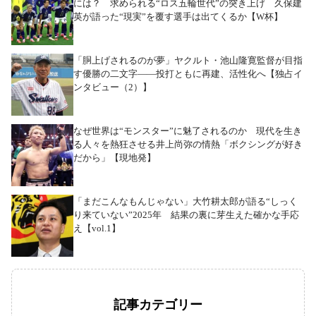
には？ 求められる“ロス五輪世代”の突き上げ 久保建
英が語った“現実”を覆す選手は出てくるか【W杯】
「胴上げされるのが夢」ヤクルト・池山隆寛監督が目指
す優勝の二文字――投打ともに再建、活性化へ【独占イ
ンタビュー（2）】
なぜ世界は“モンスター”に魅了されるのか 現代を生き
る人々を熱狂させる井上尚弥の情熱「ボクシングが好き
だから」【現地発】
「まだこんなもんじゃない」大竹耕太郎が語る“しっく
り来ていない”2025年 結果の裏に芽生えた確かな手応
え【vol.1】
記事カテゴリー