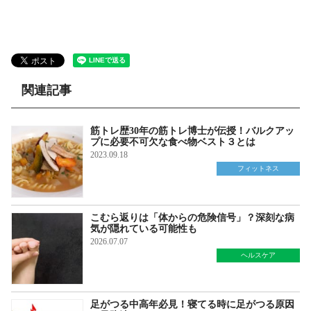
関連記事
筋トレ歴30年の筋トレ博士が伝授！バルクアッ
プに必要不可欠な食べ物ベスト３とは
2023.09.18
フィットネス
こむら返りは「体からの危険信号」？深刻な病
気が隠れている可能性も
2026.07.07
ヘルスケア
足がつる中高年必見！寝てる時に足がつる原因