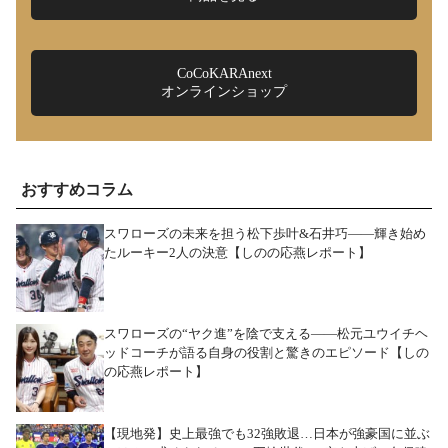
CoCoKARAnext
オンラインショップ
おすすめコラム
スワローズの未来を担う松下歩叶&石井巧――輝き始め
たルーキー2人の決意【しのの応燕レポート】
スワローズの“ヤク進”を陰で支える――松元ユウイチヘ
ッドコーチが語る自身の役割と驚きのエピソード【しの
の応燕レポート】
【現地発】史上最強でも32強敗退…日本が強豪国に並ぶ