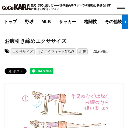
観る､知る､楽しむ――世界最高峰スポーツの感動と裏側を日常
に届ける総合メディア
トップ
野球
MLB
サッカー
格闘技
その他競技
お腹引き締めエクササイズ
2026/8/5
エクササイズ
けんこうフィットNEWS
お腹
タグ: