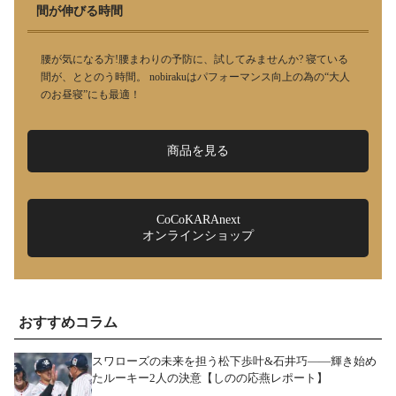
間が伸びる時間
腰が気になる方!腰まわりの予防に、試してみませんか? 寝ている
間が、ととのう時間。 nobirakuはパフォーマンス向上の為の“大人
のお昼寝”にも最適！
商品を見る
CoCoKARAnext
オンラインショップ
おすすめコラム
スワローズの未来を担う松下歩叶&石井巧――輝き始め
たルーキー2人の決意【しのの応燕レポート】