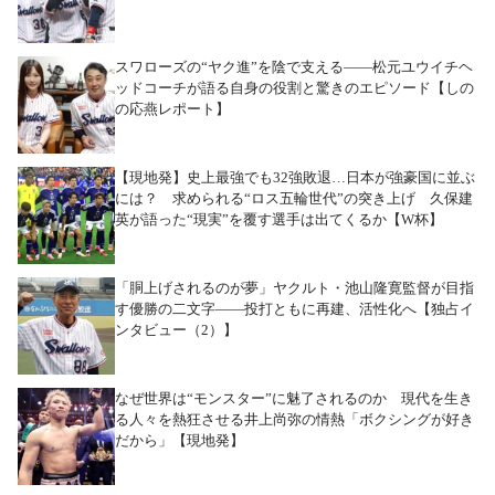
スワローズの“ヤク進”を陰で支える――松元ユウイチヘ
ッドコーチが語る自身の役割と驚きのエピソード【しの
の応燕レポート】
【現地発】史上最強でも32強敗退…日本が強豪国に並ぶ
には？ 求められる“ロス五輪世代”の突き上げ 久保建
英が語った“現実”を覆す選手は出てくるか【W杯】
「胴上げされるのが夢」ヤクルト・池山隆寛監督が目指
す優勝の二文字――投打ともに再建、活性化へ【独占イ
ンタビュー（2）】
なぜ世界は“モンスター”に魅了されるのか 現代を生き
る人々を熱狂させる井上尚弥の情熱「ボクシングが好き
だから」【現地発】