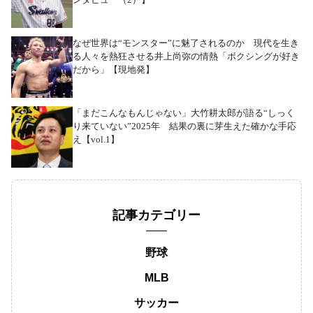
なぜ世界は“モンスター”に魅了されるのか 現代を生き
る人々を熱狂させる井上尚弥の情熱「ボクシングが好き
だから」【現地発】
「まだこんなもんじゃない」大竹耕太郎が語る“しっく
り来ていない”2025年 結果の裏に芽生えた確かな手応
え【vol.1】
記事カテゴリー
野球
MLB
サッカー