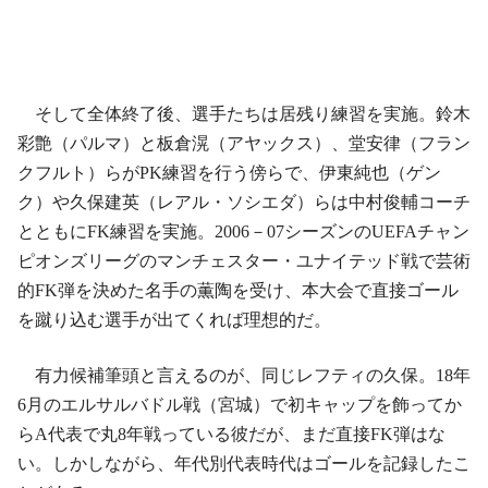
そして全体終了後、選手たちは居残り練習を実施。鈴木
彩艶（パルマ）と板倉滉（アヤックス）、堂安律（フラン
クフルト）らがPK練習を行う傍らで、伊東純也（ゲン
ク）や久保建英（レアル・ソシエダ）らは中村俊輔コーチ
とともにFK練習を実施。2006－07シーズンのUEFAチャン
ピオンズリーグのマンチェスター・ユナイテッド戦で芸術
的FK弾を決めた名手の薫陶を受け、本大会で直接ゴール
を蹴り込む選手が出てくれば理想的だ。
有力候補筆頭と言えるのが、同じレフティの久保。18年
6月のエルサルバドル戦（宮城）で初キャップを飾ってか
らA代表で丸8年戦っている彼だが、まだ直接FK弾はな
い。しかしながら、年代別代表時代はゴールを記録したこ