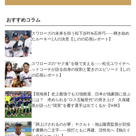
おすすめコラム
スワローズの未来を担う松下歩叶&石井巧――輝き始め
たルーキー2人の決意【しのの応燕レポート】
スワローズの“ヤク進”を陰で支える――松元ユウイチヘ
ッドコーチが語る自身の役割と驚きのエピソード【しの
の応燕レポート】
【現地発】史上最強でも32強敗退…日本が強豪国に並ぶ
には？ 求められる“ロス五輪世代”の突き上げ 久保建
英が語った“現実”を覆す選手は出てくるか【W杯】
「胴上げされるのが夢」ヤクルト・池山隆寛監督が目指
す優勝の二文字――投打ともに再建、活性化へ【独占イ
ンタビュー（2）】