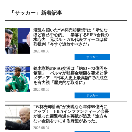
「サッカー」新着記事
混乱を招いた“W杯売却構想”は「卑怯な
ほど自己中心的」 暴落するFIFA会長の
求心力 元ポルトガル代表フィーゴは猛
烈批判「今すぐ追放すべきだ」
2026.08.06
サッカー
鈴木彩艶のPSG交渉は「約63～72億円を
希望」 パルマが移籍金増額を要求と伊
メディア “日本人史上最高額”での成立
を有力視「歴史的な取引に」
2026.08.05
サッカー
“W杯売却計画”が実現なら年俸99億円に
アップ！ FIFAインファンティーノ会長
が狙った衝撃待遇を英紙が追及「途方も
ない金額を手にする野望があった」
2026.08.04