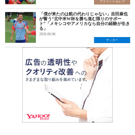
アスリート/セレブ
「僕が来たのは航の代わりじゃない」吉田麻也
が誓う“北中米W杯を勝ち進む限りのサポー
ト”「メキシコやアメリカなら自分の経験が生き
る」
2026.06.06
サッカー