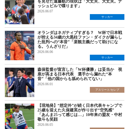
を見せた遠藤航の現状は「大丈夫、大丈夫。ナ
ッシュビルで喋ります」
2026.06.07
サッカー
オランダはネガティブすぎる？ W杯で日本戦
が控える34歳の大黒柱ファン・ダイクが漏らし
た批判への“本音”「楽観主義だって助けにな
る。うんざりだ」
2026.06.06
サッカー
森保監督が宣言した「W杯優勝」は妥当か 視
座が高まる日本代表 選手から漏れた“本
音”「他の国からも舐められてない」
2026.06.01
アスリート/セレブ
【現地発】“想定外”が続く日本代表キャンプで
25歳を迎えた久保建英が作り出す“空気感”
「あんま25って感じは…」10年来の盟友・中村
敬斗も笑顔
2026.06.05