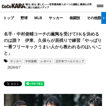
観る､知る､楽しむ――世界最高峰スポーツの感動と裏側を日常
に届ける総合メディア
トップ
野球
MLB
サッカー
格闘技
その他競技
名手・中村俊輔コーチの薫陶を受けてFKを決める
のは誰？ 伊東、久保らが居残りで練習「やっぱり
一番フリーキックうまい人から教われるのはいいこ
と」
サッカー
中村俊輔
レポート
北中米ワールドカップ
タグ:
2026/6/7