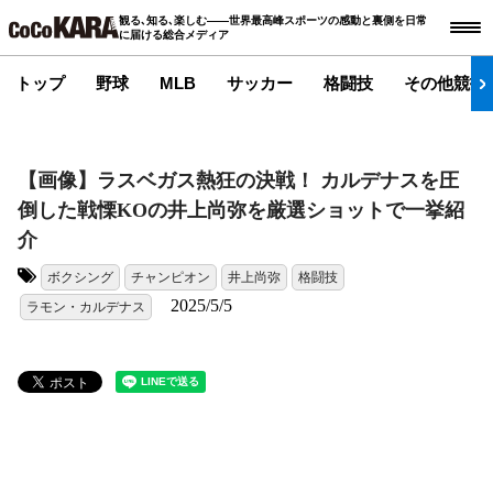
観る､知る､楽しむ――世界最高峰スポーツの感動と裏側を日常
に届ける総合メディア
トップ
野球
MLB
サッカー
格闘技
その他競技
【画像】ラスベガス熱狂の決戦！ カルデナスを圧
倒した戦慄KOの井上尚弥を厳選ショットで一挙紹
介
ボクシング
チャンピオン
井上尚弥
格闘技
タグ:
2025/5/5
ラモン・カルデナス