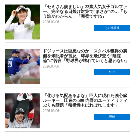
「セミさん羨ましい」22歳人気女子ゴルファ
ー、完全なる日焼け対策で“まさか”の…「も
う誰かわからん」「完璧ですね」
2026.08.06
その他競技
ドジャースは巨悪なのか スクバル獲得の裏
側を米記者が言及 球界を飛び交う“陰謀
論”に苦言「野球界が壊れていくと思わない」
2026.08.06
MLB
「化ける気配あるよな」巨人に現れた強心臓
ルーキー 圧巻の.500 内野のユーティリティ
ぶりも話題「積極性もほれぼれします」
2026.08.06
野球