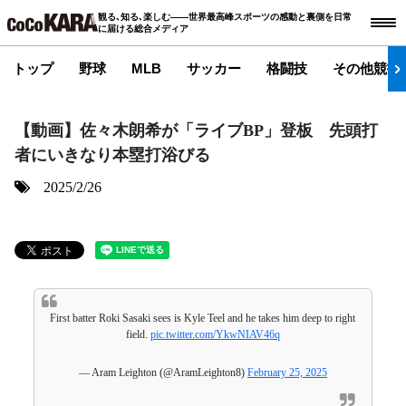
観る､知る､楽しむ――世界最高峰スポーツの感動と裏側を日常
に届ける総合メディア
トップ
野球
MLB
サッカー
格闘技
その他競技
【動画】佐々木朗希が「ライブBP」登板 先頭打
者にいきなり本塁打浴びる
2025/2/26
First batter Roki Sasaki sees is Kyle Teel and he takes him deep to right
field.
pic.twitter.com/YkwNIAV46q
— Aram Leighton (@AramLeighton8)
February 25, 2025