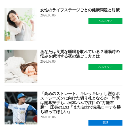
女性のライフステージごとの健康問題と対策
2026.08.06
ヘルスケア
あなたは良質な睡眠を取れている？睡眠時の
悩みを解消する夜の過ごし方とは
2026.08.06
ヘルスケア
「高めのストレート、キレッキレ」し烈なポ
ストシーズンに向けた切り札となるか 昨季
は開幕投手も…日本ハムで注目の“万能右
腕” 圧巻の1.93「また自力で先発ローテを勝
ち取ってほしい」
2026.08.06
野球