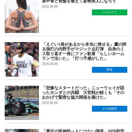
肩甲骨と骨盤を整えて姿勢美人になろう
2026.08.06
ヘルスケア
「えぐい1発があるから本当に推せる」鷹の誇
る強打の内野手がマジック点灯弾 自身のミ
ス取り返す一発にファン歓喜「らしいホーム
ランで泣いた」「打つ予感がした」
2026.08.06
野球
「悲惨なスタートだった」ニューウェイが語
ったホンダとの共闘 大苦戦が続くも「その
おかげで緊密な協力関係を築けた」
2026.08.06
その他競技
「最近の阪神助っ人にはない弾道」NPB初安