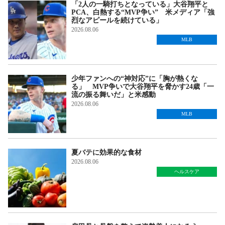
「2人の一騎打ちとなっている」大谷翔平と
PCA、白熱する“MVP争い” 米メディア「強
烈なアピールを続けている」
2026.08.06
MLB
少年ファンへの“神対応”に「胸が熱くな
る」 MVP争いで大谷翔平を脅かす24歳「一
流の振る舞いだ」と米感動
2026.08.06
MLB
夏バテに効果的な食材
2026.08.06
ヘルスケア