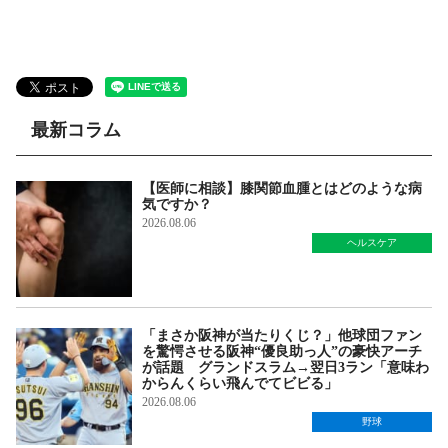
最新コラム
【医師に相談】膝関節血腫とはどのような病
気ですか？
2026.08.06
ヘルスケア
「まさか阪神が当たりくじ？」他球団ファン
を驚愕させる阪神“優良助っ人”の豪快アーチ
が話題 グランドスラム→翌日3ラン「意味わ
からんくらい飛んでてビビる」
2026.08.06
野球