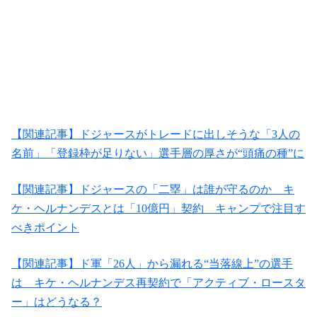
【関連記事】ドジャースがトレードに出しそうな「3人の
名前」「登録枠が足りない」選手層の厚さが“頭痛の種”に
【関連記事】ドジャースの「二塁」は誰が守るのか キ
ケ・ヘルナンデスとは「10億円」契約 キャンプで注目す
べきポイント
【関連記事】ド軍「26人」から漏れる“当落線上”の選手
は キケ・ヘルナンデス再契約で「アクティブ・ロースタ
ー」はどうなる？