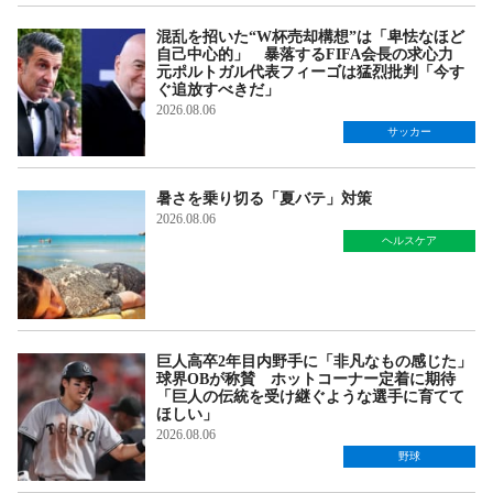
混乱を招いた“W杯売却構想”は「卑怯なほど
自己中心的」 暴落するFIFA会長の求心力
元ポルトガル代表フィーゴは猛烈批判「今す
ぐ追放すべきだ」
2026.08.06
サッカー
暑さを乗り切る「夏バテ」対策
2026.08.06
ヘルスケア
巨人高卒2年目内野手に「非凡なもの感じた」
球界OBが称賛 ホットコーナー定着に期待
「巨人の伝統を受け継ぐような選手に育てて
ほしい」
2026.08.06
野球