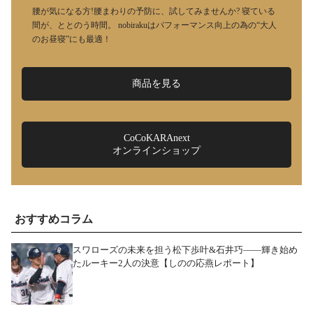
腰が気になる方!腰まわりの予防に、試してみませんか? 寝ている
間が、ととのう時間。 nobirakuはパフォーマンス向上の為の“大人
のお昼寝”にも最適！
商品を見る
CoCoKARAnext
オンラインショップ
おすすめコラム
スワローズの未来を担う松下歩叶&石井巧――輝き始め
たルーキー2人の決意【しのの応燕レポート】