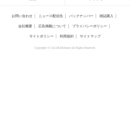
お問い合わせ
│
ニュース配信先
│
バックナンバー
│
雑誌購入
│
会社概要
│
広告掲載について
│
プライバシーポリシー
│
サイトポリシー
│
利用規約
│
サイトマップ
Copyright © CoCoKARAnext All Rights Reserved.