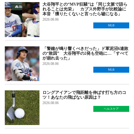
大谷翔平との“MVP狂騒”は「同じ文脈で語ら
れることは光栄」 カブス外野手が比較論に
本音「獲りたくないと言ったら嘘になる」
2026.08.06
MLB
「警鐘が鳴り響くべきだった」ド軍泥沼6連敗
の“敗因” 大谷翔平の2発も空砲に…「すべて
が崩れ去った」
2026.08.06
MLB
ロングアイアンで飛距離を伸ばす打ち方のコ
ツ！あなたの飛ばない原因は？
2026.08.06
ヘルスケア