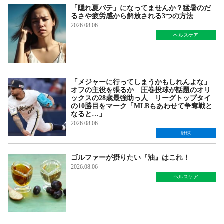
「隠れ夏バテ」になってませんか？猛暑のだ
るさや疲労感から解放される3つの方法
2026.08.06
ヘルスケア
「メジャーに行ってしまうかもしれんよな」
オフの主役を張るか 圧巻投球が話題のオリ
ックスの28歳最強助っ人 リーグトップタイ
の10勝目をマーク「MLBもあわせて争奪戦と
なると…」
2026.08.06
野球
ゴルファーが摂りたい『油』はこれ！
2026.08.06
ヘルスケア