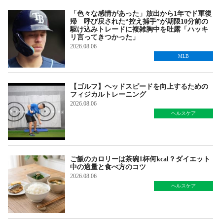
「色々な感情があった」放出から1年でド軍復
帰 呼び戻された“控え捕手”が期限10分前の
駆け込みトレードに複雑胸中を吐露「ハッキ
リ言ってきつかった」
2026.08.06
MLB
【ゴルフ】ヘッドスピードを向上するための
フィジカルトレーニング
2026.08.06
ヘルスケア
ご飯のカロリーは茶碗1杯何kcal？ダイエット
中の適量と食べ方のコツ
2026.08.06
ヘルスケア