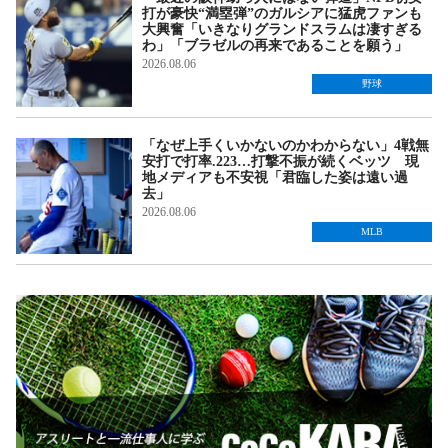
打が豪快“満塁弾”のガルシアに猛虎ファンも
大興奮「いきなりグランドスラムは凄すぎる
わ」「ブラゼルの再来であることを願う」
2026.08.06
野球
「なぜ上手くいかないのかわからない」4戦無
安打で打率.223…打撃不振が続くベッツ 現
地メディアも不安視「君臨した姿は遠い過
去」
2026.08.06
MLB