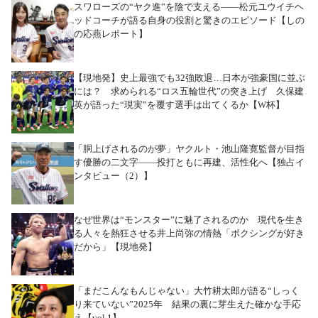
スワローズの“ヤク進”を陰で支える――松元ユウイチヘ
ッドコーチが語る自身の役割と驚きのエピソード【しの
の応燕レポート】
【現地発】史上最強でも32強敗退…日本が強豪国に並ぶ
には？ 求められる“ロス五輪世代”の突き上げ 久保建
英が語った“現実”を覆す選手は出てくるか【W杯】
「胴上げされるのが夢」ヤクルト・池山隆寛監督が目指
す優勝の二文字――投打ともに再建、活性化へ【独占イ
ンタビュー（2）】
なぜ世界は“モンスター”に魅了されるのか 現代を生き
る人々を熱狂させる井上尚弥の情熱「ボクシングが好き
だから」【現地発】
「まだこんなもんじゃない」大竹耕太郎が語る“しっく
り来ていない”2025年 結果の裏に芽生えた確かな手応
え【vol.1】