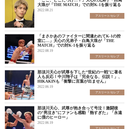
「ここ、どこだっけ…？」天心の兄弟子・白鳥
大珠が「THE MATCH」での対K-1を振り返る
2022.08.21
アスリート/セレブ
「まさかあのファイターに間違われてK-1の控
室に…」天心の兄弟子・白鳥大珠が「THE
MATCH」での対K-1を振り返る
2022.08.19
アスリート/セレブ
那須川天心が武尊を下した“世紀の一戦”に著名
人も反応！中川翔子は「完全なる、伝説！」、
HIKAKINも「衝撃に言葉が出ません」
2022.06.19
アスリート/セレブ
那須川天心、武尊が抱き合って号泣！激闘後
の“男泣き”にファンも感動「熱すぎた」「永遠
に僕のヒーロー」
2022.06.19
アスリート/セレブ