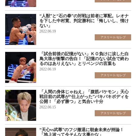
“人獣”と“石の拳”の対戦は前者に軍配。レオナ
を下した中村寛、判定勝利に「悔しいし、情け
ない」
2022.06.19
アスリート/セレブ
「試合前後の記憶がない」ＫＯ負けに涙した白
鳥大珠が衝撃の告白！「記憶のない試合で終わ
るのはありえない」とリベンジの言葉も
2022.06.19
アスリート/セレブ
「人間の身体じゃねえ」「腹筋バケモン」天心
戦目前の武尊が“仕上がった”バキバキボディを
公開！「必ず勝つ」と気合い十分
2022.06.15
アスリート/セレブ
“天心vs武尊”のフジ撤退に朝倉未来が持論！
「地上波って今そんな大事かな」