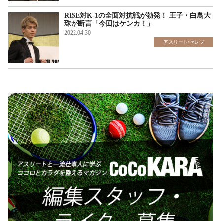
RISE対K-1の全面対抗戦が勃発！ 王子・白鳥大
珠が断言「今回はケンカ！」
2022.04.30
アスリート/セレブ