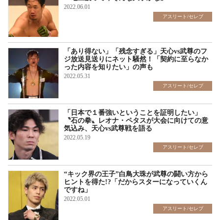
2022.06.01
アスリート/セレブ
「あり得ない」「残念すぎる」天心vs武尊のフ
ジ放送見送りにネット騒然！「契約に至らなか
った内容を知りたい」の声も
2022.05.31
アスリート/セレブ
「日本で１番強いということを証明したい」
〝石の拳〟レオナ・ペタスが大会に向けての意
気込み、天心vs武尊戦を語る
2022.05.19
アスリート/セレブ
“キック界の王子”白鳥大珠が武尊の闘い方から
ヒントを得た!?「だからスターになっていくん
ですね」
2022.05.01
アスリート/セレブ