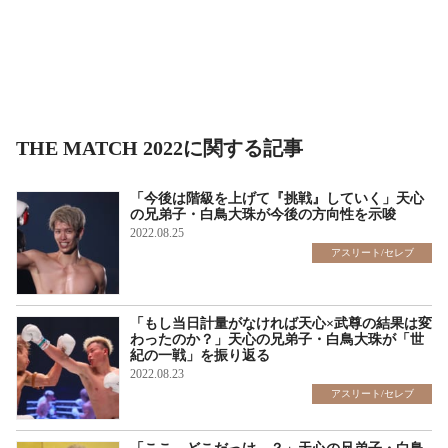
THE MATCH 2022に関する記事
「今後は階級を上げて『挑戦』していく」天心
の兄弟子・白鳥大珠が今後の方向性を示唆
2022.08.25
アスリート/セレブ
「もし当日計量がなければ天心×武尊の結果は変
わったのか？」天心の兄弟子・白鳥大珠が「世
紀の一戦」を振り返る
2022.08.23
アスリート/セレブ