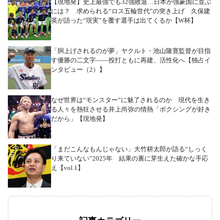
【現地発】史上最強でも32強敗退…日本が強豪国に並ぶ
には？ 求められる“ロス五輪世代”の突き上げ 久保建
英が語った“現実”を覆す選手は出てくるか【W杯】
「胴上げされるのが夢」ヤクルト・池山隆寛監督が目指
す優勝の二文字――投打ともに再建、活性化へ【独占イ
ンタビュー（2）】
なぜ世界は“モンスター”に魅了されるのか 現代を生き
る人々を熱狂させる井上尚弥の情熱「ボクシングが好き
だから」【現地発】
「まだこんなもんじゃない」大竹耕太郎が語る“しっく
り来ていない”2025年 結果の裏に芽生えた確かな手応
え【vol.1】