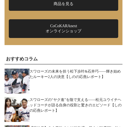
商品を見る
CoCoKARAnext
オンラインショップ
おすすめコラム
スワローズの未来を担う松下歩叶&石井巧――輝き始め
たルーキー2人の決意【しのの応燕レポート】
スワローズの“ヤク進”を陰で支える――松元ユウイチヘ
ッドコーチが語る自身の役割と驚きのエピソード【しの
の応燕レポート】