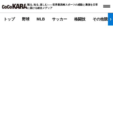
観る､知る､楽しむ――世界最高峰スポーツの感動と裏側を日常
に届ける総合メディア
トップ
野球
MLB
サッカー
格闘技
その他競技