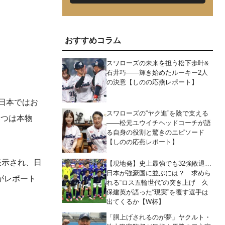
おすすめコラム
スワローズの未来を担う松下歩叶&
石井巧――輝き始めたルーキー2人
の決意【しのの応燕レポート】
日本ではお
スワローズの“ヤク進”を陰で支える
いつは本物
――松元ユウイチヘッドコーチが語
る自身の役割と驚きのエピソード
【しのの応燕レポート】
表示され、日
【現地発】史上最強でも32強敗退…
日本が強豪国に並ぶには？ 求めら
がレポート
れる“ロス五輪世代”の突き上げ 久
保建英が語った“現実”を覆す選手は
出てくるか【W杯】
「胴上げされるのが夢」ヤクルト・