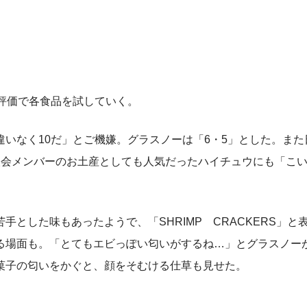
点評価で各食品を試していく。
いなく10だ」とご機嫌。グラスノーは「6・5」とした。また
人会メンバーのお土産としても人気だったハイチュウにも「こ
とした味もあったようで、「SHRIMP CRACKERS」と
る場面も。「とてもエビっぽい匂いがするね…」とグラスノー
菓子の匂いをかぐと、顔をそむける仕草も見せた。