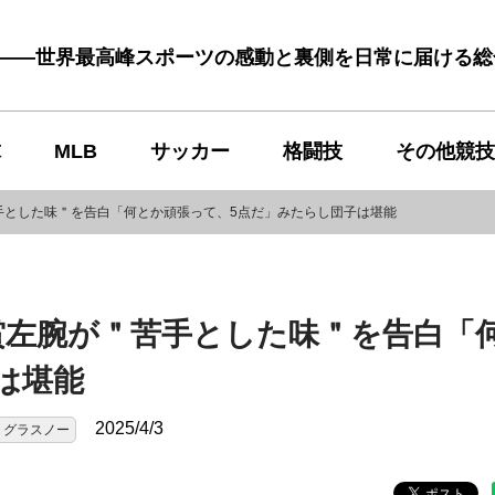
む――世界最高峰スポーツの感動と裏側を日常に届ける
球
MLB
サッカー
格闘技
その他競技
手とした味＂を告白「何とか頑張って、5点だ」みたらし団子は堪能
賞左腕が＂苦手とした味＂を告白「
は堪能
2025/4/3
・グラスノー