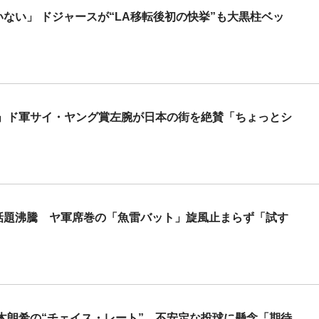
いない」 ドジャースが“LA移転後初の快挙”も大黒柱ベッ
」ド軍サイ・ヤング賞左腕が日本の街を絶賛「ちょっとシ
 話題沸騰 ヤ軍席巻の「魚雷バット」旋風止まらず「試す
木朗希の“チェイス・レート” 不安定な投球に懸念「期待