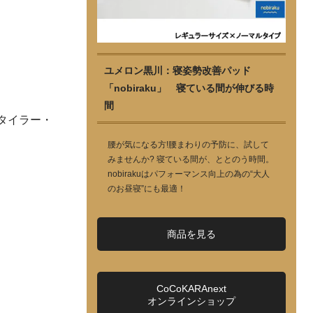
ユメロン黒川：寝姿勢改善パッド
「nobiraku」 寝ている間が伸びる時
間
とタイラー・
腰が気になる方!腰まわりの予防に、試して
みませんか? 寝ている間が、ととのう時間。
nobirakuはパフォーマンス向上の為の“大人
のお昼寝”にも最適！
商品を見る
CoCoKARAnext
オンラインショップ