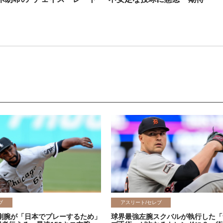
ブ
アスリート/セレブ
剛腕が「日本でプレーするため」
球界最強左腕スクバルが執行した「