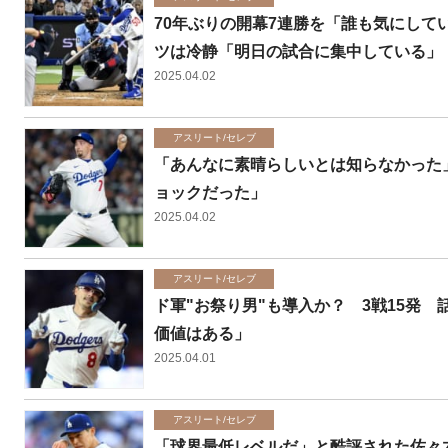
70年ぶりの開幕7連勝を「誰も気にして
ツは冷静「明日の試合に集中している」
2025.04.02
アスリート/セレブ
「あんなに素晴らしいとは知らなかった
ョックだった」
2025.04.02
アスリート/セレブ
ド軍"お祭り男"も導入か？ 3戦15発
価値はある」
2025.04.01
アスリート/セレブ
「球界最低レベルだ」と酷評された佐々