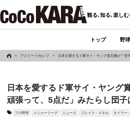
観る､知る､楽し
トップ
野
>
アスリート/セレブ
>
日本を愛するド軍サイ・ヤング賞左腕が＂苦
日本を愛するド軍サイ・ヤング
頑張って、5点だ」みたらし団子
プロ野球
メジャーリーグ
ニュース
ブレイク・スネル
タイラー
タグ: