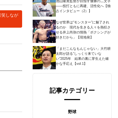
池山隆寛監督が目指す優勝の二文字
――投打ともに再建、活性化へ【独
占インタビュー（2）】
苦笑しなが
なぜ世界は“モンスター”に魅了され
るのか 現代を生きる人々を熱狂さ
せる井上尚弥の情熱「ボクシングが
好きだから」【現地発】
「まだこんなもんじゃない」大竹耕
太郎が語る“しっくり来ていな
い”2025年 結果の裏に芽生えた確
かな手応え【vol.1】
記事カテゴリー
野球