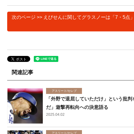
次のページ >> えびせんに関してグラスノーは「7・5
関連記事
アスリート/セレブ
「外野で退屈していただけ」という批判
だ」遊撃再転向への決意語る
2025.04.02
アスリート/セレブ