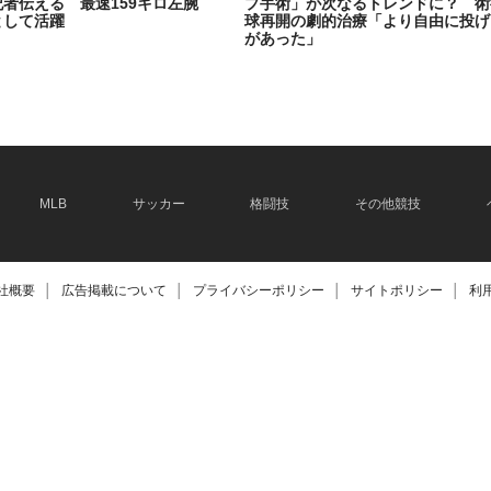
記者伝える 最速159キロ左腕
プ手術」が次なるトレンドに？ 術
として活躍
球再開の劇的治療「より自由に投げ
があった」
2026.06.08
MLB
サッカー
格闘技
その他競技
社概要
│
広告掲載について
│
プライバシーポリシー
│
サイトポリシー
│
利