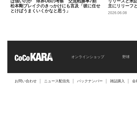
は強いのか 球界OBの考察 交流戦勝率7割
リリースと米
松本剛ブレイクのきっかけにも言及「彼に任せ
主にリリーフ
とけばうまくいくかなと思う」
2026.06.08
2026.06.09
オンラインショップ
野球
お問い合わせ
│
ニュース配信先
│
バックナンバー
│
雑誌購入
│
会