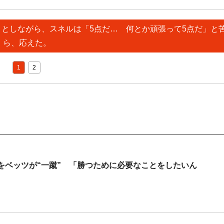
点」としながら、スネルは「5点だ… 何とか頑張って5点だ」と
ら、応えた。
1
2
をベッツが“一蹴” 「勝つために必要なことをしたいん