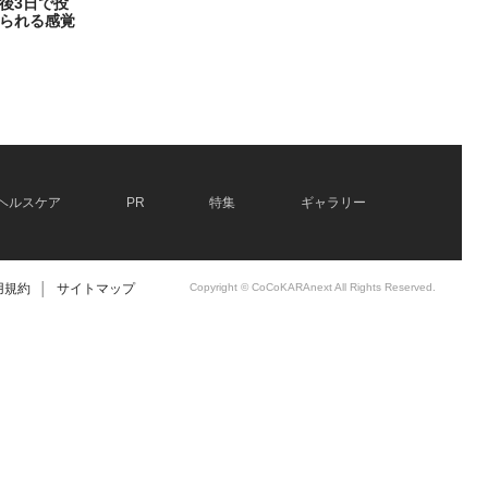
後3日で投
られる感覚
ヘルスケア
PR
特集
ギャラリー
用規約
│
サイトマップ
Copyright © CoCoKARAnext All Rights Reserved.