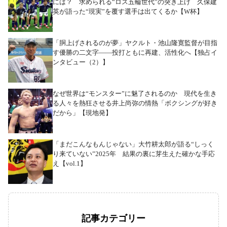
には？ 求められる“ロス五輪世代”の突き上げ 久保建
英が語った“現実”を覆す選手は出てくるか【W杯】
「胴上げされるのが夢」ヤクルト・池山隆寛監督が目指
す優勝の二文字――投打ともに再建、活性化へ【独占イ
ンタビュー（2）】
なぜ世界は“モンスター”に魅了されるのか 現代を生き
る人々を熱狂させる井上尚弥の情熱「ボクシングが好き
だから」【現地発】
「まだこんなもんじゃない」大竹耕太郎が語る“しっく
り来ていない”2025年 結果の裏に芽生えた確かな手応
え【vol.1】
記事カテゴリー