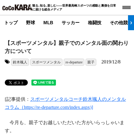
観る､知る､楽しむ――世界最高峰スポーツの感動と裏側を日常
に届ける総合メディア
トップ
野球
MLB
サッカー
格闘技
その他競技
【スポーツメンタル】親子でのメンタル面の関わり
方について
2019/12/8
鈴木颯人
スポーツメンタル
re-departure
親子
タグ:
[記事提供：
スポーツメンタルコーチ鈴木颯人のメンタル
コラム（https://re-departure.com/index.aspx)]
今月も、親子でお越しいただいた方がいらっしゃいま
す。