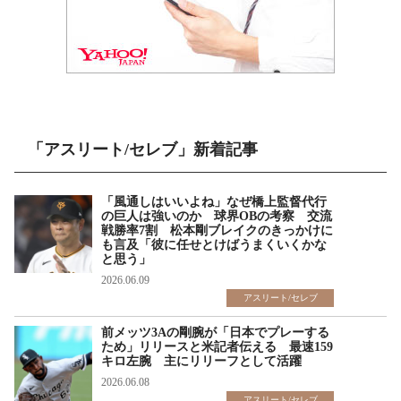
「アスリート/セレブ」新着記事
「風通しはいいよね」なぜ橋上監督代行
の巨人は強いのか 球界OBの考察 交流
戦勝率7割 松本剛ブレイクのきっかけに
も言及「彼に任せとけばうまくいくかな
と思う」
2026.06.09
アスリート/セレブ
前メッツ3Aの剛腕が「日本でプレーする
ため」リリースと米記者伝える 最速159
キロ左腕 主にリリーフとして活躍
2026.06.08
アスリート/セレブ