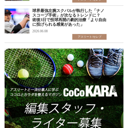
球界最強左腕スクバルが執行した「ナノ
スコープ手術」が次なるトレンドに？
術後3日で投球再開の劇的治療「より自由
に投げられる感覚があった」
2026.06.08
アスリート/セレブ