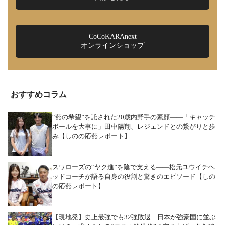
CoCoKARAnext
オンラインショップ
おすすめコラム
“燕の希望”を託された20歳内野手の素顔――「キャッチ
ボールを大事に」田中陽翔、レジェンドとの繋がりと歩
み【しのの応燕レポート】
スワローズの“ヤク進”を陰で支える――松元ユウイチヘ
ッドコーチが語る自身の役割と驚きのエピソード【しの
の応燕レポート】
【現地発】史上最強でも32強敗退…日本が強豪国に並ぶ