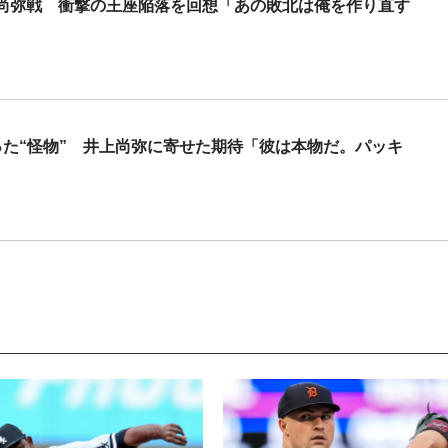
上尚弥戦 衝撃の王座陥落を回想「あの敗北は俺を作り直す
った“怪物” 井上尚弥に寄せた期待「彼は本物だ。パッキ