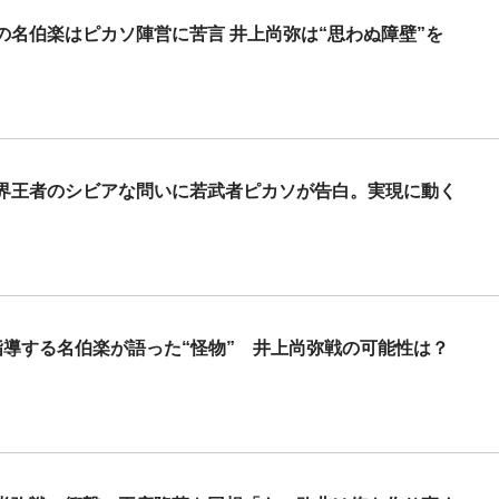
名伯楽はピカソ陣営に苦言 井上尚弥は“思わぬ障壁”を
界王者のシビアな問いに若武者ピカソが告白。実現に動く
指導する名伯楽が語った“怪物” 井上尚弥戦の可能性は？