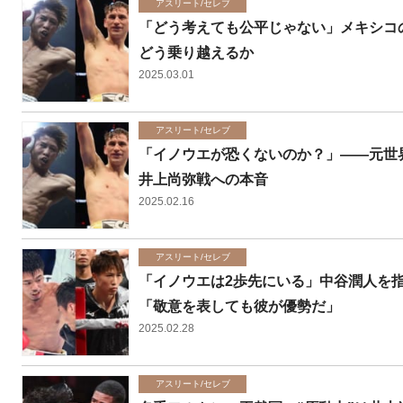
アスリート/セレブ
「どう考えても公平じゃない」メキシコの
どう乗り越えるか
2025.03.01
アスリート/セレブ
「イノウエが恐くないのか？」――元世
井上尚弥戦への本音
2025.02.16
アスリート/セレブ
「イノウエは2歩先にいる」中谷潤人を
「敬意を表しても彼が優勢だ」
2025.02.28
アスリート/セレブ