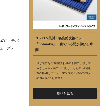
ユメロン黒川：寝姿勢改善パッド
スのT－モバ
「nobiraku」 寝ている間が伸びる時
ューズデ
間
腰が気になる方!腰まわりの予防に、試して
みませんか? 寝ている間が、ととのう時間。
nobirakuはパフォーマンス向上の為の“大人
のお昼寝”にも最適！
商品を見る