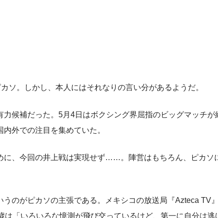
ピカソ。しかし、本人にはそれなりの言い分があるようだ。
力候補だった。5月4日はボクシング界屈指のビッグマッチが
国内外での注目を集めていた。
に、今回の井上戦は実現せず……。陣営はもちろん、ピカソ
がピカソの主張である。メキシコの放送局『Azteca TV
4歳は「いろいろな憶測が飛び交っているけど、第一に自分は逃