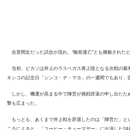
合意間近だった試合が流れ、“敵前逃亡”とも揶揄された
当初、ピカソは井上のラスベガス再上陸となる次戦の最有
キシコの記念日「シンコ・デ・マヨ」の一週間でもあり、
しかし、機運が高まる中で陣営が挑戦辞退の申し出たため
撃も広まった。
もっとも、あくまで井上戦を辞退したのは「陣営だ」というの
ころによると、「コーヒー・チューズデー」に出演した2