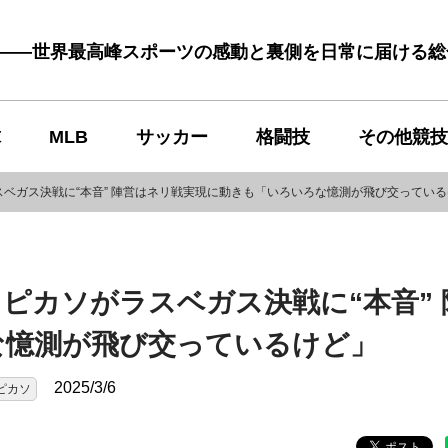
む――世界最高峰スポーツの感動と裏側を日常に届ける
球
MLB
サッカー
格闘技
その他競技
ベガス決戦に“本音” 陣営はネリ戦実現に動きも「いろいろな憶測が飛び交ってい
ピカソがラスベガス決戦に“本音” 
な憶測が飛び交っているけど」
2025/3/6
ピカソ