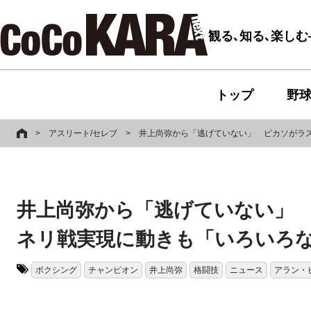
観る､知る､楽し
トップ
野
>
アスリート/セレブ
>
井上尚弥から「逃げていない」 ピカソがラス
井上尚弥から「逃げていない」 
ネリ戦実現に動きも「いろいろ
ボクシング
チャンピオン
井上尚弥
格闘技
ニュース
アラン・
タグ: