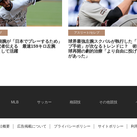
ブ
アスリート/セレブ
剛腕が「日本でプレーするため」
球界最強左腕スクバルが執行した「
記者伝える 最速159キロ左腕
プ手術」が次なるトレンドに？ 術
として活躍
球再開の劇的治療「より自由に投げ
があった」
2026.06.08
MLB
サッカー
格闘技
その他競技
社概要
│
広告掲載について
│
プライバシーポリシー
│
サイトポリシー
│
利