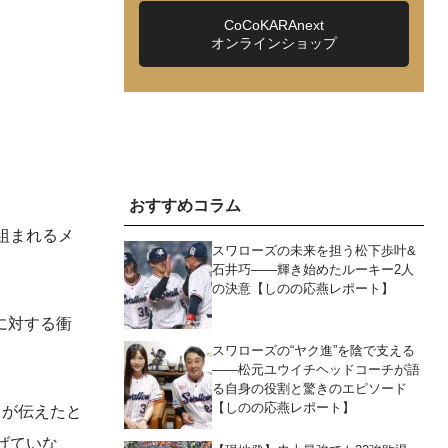
CoCoKARAnext
オンラインショップ
おすすめコラム
組まれるメ
スワローズの未来を担う松下歩叶&
石井巧――輝き始めたルーキー2人
の決意【しのの応燕レポート】
に対する衝
スワローズの“ヤク進”を陰で支える
――松元ユウイチヘッドコーチが語
る自身の役割と驚きのエピソード
【しのの応燕レポート】
』が伝えたと
げていな