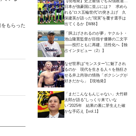
【現地発】史上最強でも32強敗退…
日本が強豪国に並ぶには？ 求めら
れる“ロス五輪世代”の突き上げ 久
保建英が語った“現実”を覆す選手は
出てくるか【W杯】
書をもらった
「胴上げされるのが夢」ヤクルト・
池山隆寛監督が目指す優勝の二文字
――投打ともに再建、活性化へ【独
占インタビュー（2）】
なぜ世界は“モンスター”に魅了され
るのか 現代を生きる人々を熱狂さ
せる井上尚弥の情熱「ボクシングが
好きだから」【現地発】
「まだこんなもんじゃない」大竹耕
太郎が語る“しっくり来ていな
い”2025年 結果の裏に芽生えた確
かな手応え【vol.1】