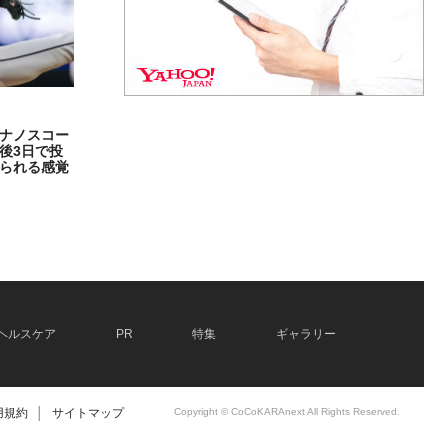
ナノスコー
後3日で投
られる感覚
ヘルスケア
PR
特集
ギャラリー
用規約
│
サイトマップ
Copyright © CoCoKARAnext All Rights Reserved.