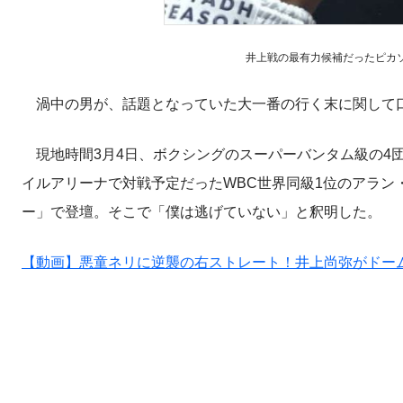
井上戦の最有力候補だったピカソ。(C)Ge
渦中の男が、話題となっていた大一番の行く末に関して
現地時間3月4日、ボクシングのスーパーバンタム級の4団
イルアリーナで対戦予定だったWBC世界同級1位のアラン
ー」で登壇。そこで「僕は逃げていない」と釈明した。
【動画】悪童ネリに逆襲の右ストレート！井上尚弥がドーム