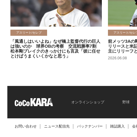
アスリート/セレブ
アスリート/セレ
「風通しはいいよね」なぜ橋上監督代行の巨人
前メッツ3Aの
は強いのか 球界OBの考察 交流戦勝率7割
リリースと米
松本剛ブレイクのきっかけにも言及「彼に任せ
主にリリーフ
とけばうまくいくかなと思う」
2026.06.08
2026.06.09
オンラインショップ
野球
お問い合わせ
│
ニュース配信先
│
バックナンバー
│
雑誌購入
│
会