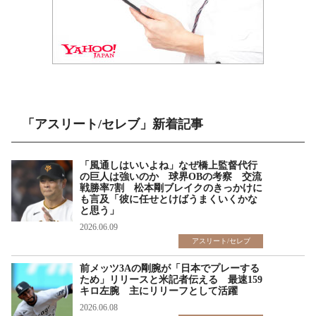
「アスリート/セレブ」新着記事
「風通しはいいよね」なぜ橋上監督代行
の巨人は強いのか 球界OBの考察 交流
戦勝率7割 松本剛ブレイクのきっかけに
も言及「彼に任せとけばうまくいくかな
と思う」
2026.06.09
アスリート/セレブ
前メッツ3Aの剛腕が「日本でプレーする
ため」リリースと米記者伝える 最速159
キロ左腕 主にリリーフとして活躍
2026.06.08