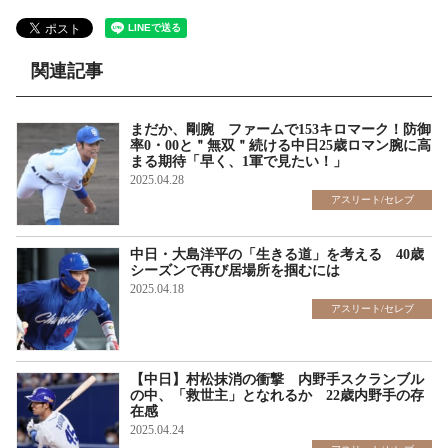
関連記事
まだか、剛腕 ファームで153キロマーク！防御
率0・00と＂無双＂続ける中日25歳ロマン腕に高
まる期待「早く、1軍で見たい！」
2025.04.28
アスリート/セレブ
中日・大島洋平の「生きる道」を考える 40歳
シーズンで再び居場所を掴むには
2025.04.18
アスリート/セレブ
【中日】村松抹消の衝撃 内野手スクランブル
の中、「救世主」となれるか 22歳内野手の存
在感
2025.04.24