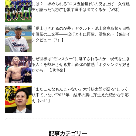
には？ 求められる“ロス五輪世代”の突き上げ 久保建
英が語った“現実”を覆す選手は出てくるか【W杯】
「胴上げされるのが夢」ヤクルト・池山隆寛監督が目指
す優勝の二文字――投打ともに再建、活性化へ【独占イ
ンタビュー（2）】
なぜ世界は“モンスター”に魅了されるのか 現代を生き
る人々を熱狂させる井上尚弥の情熱「ボクシングが好き
だから」【現地発】
「まだこんなもんじゃない」大竹耕太郎が語る“しっく
り来ていない”2025年 結果の裏に芽生えた確かな手応
え【vol.1】
記事カテゴリー