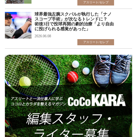
アスリート/セレブ
球界最強左腕スクバルが執行した「ナノ
スコープ手術」が次なるトレンドに？
術後3日で投球再開の劇的治療「より自由
に投げられる感覚があった」
2026.06.08
アスリート/セレブ