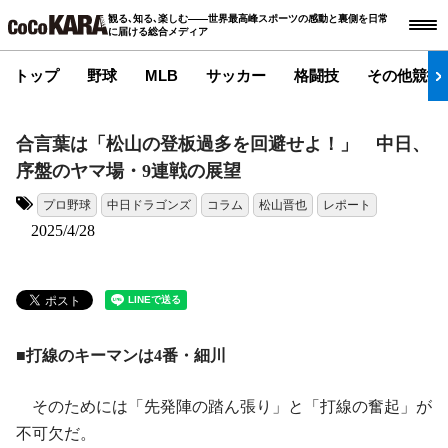
観る､知る､楽しむ――世界最高峰スポーツの感動と裏側を日常
に届ける総合メディア
トップ
野球
MLB
サッカー
格闘技
その他競技
合言葉は「松山の登板過多を回避せよ！」 中日、
序盤のヤマ場・9連戦の展望
プロ野球
中日ドラゴンズ
コラム
松山晋也
レポート
タグ:
2025/4/28
■打線のキーマンは4番・細川
そのためには「先発陣の踏ん張り」と「打線の奮起」が
不可欠だ。