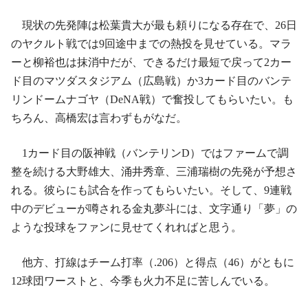
現状の先発陣は松葉貴大が最も頼りになる存在で、26日
のヤクルト戦では9回途中までの熱投を見せている。マラ
ーと柳裕也は抹消中だが、できるだけ最短で戻って2カー
ド目のマツダスタジアム（広島戦）か3カード目のバンテ
リンドームナゴヤ（DeNA戦）で奮投してもらいたい。も
ちろん、高橋宏は言わずもがなだ。
1カード目の阪神戦（バンテリンD）ではファームで調
整を続ける大野雄大、涌井秀章、三浦瑞樹の先発が予想さ
れる。彼らにも試合を作ってもらいたい。そして、9連戦
中のデビューが噂される金丸夢斗には、文字通り「夢」の
ような投球をファンに見せてくれればと思う。
他方、打線はチーム打率（.206）と得点（46）がともに
12球団ワーストと、今季も火力不足に苦しんでいる。