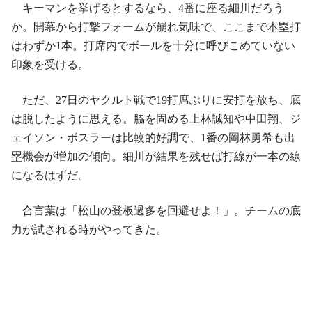
キーマンを挙げるとするなら、4番に座る細川だろう
か。開幕から打撃フォームが崩れ気味で、ここまで本塁打
はわずか1本。打席内でボールを十分に呼びこめていない
印象を受ける。
ただ、27日のヤクルト戦で19打席ぶりに安打を放ち、底
は脱したように思える。脇を固める上林誠知や中田翔、ジ
ェイソン・ボスラーは比較的好調で、1番の岡林勇希も出
塁機会が増加の傾向。細川が結果を残せば打線が一本の線
になるはずだ。
合言葉は「松山の登板過多を回避せよ！」。チームの底
力が試される時がやってきた。