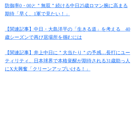
防御率0・00と＂無双＂続ける中日25歳ロマン腕に高まる
期待「早く、1軍で見たい！」
【関連記事】中日・大島洋平の「生きる道」を考える 40
歳シーズンで再び居場所を掴むには
【関連記事】井上中日に＂大当たり＂の予感…長打にユー
ティリティ、日本球界で本格覚醒が期待される31歳助っ人
にX大興奮「クリーンアップいける！」