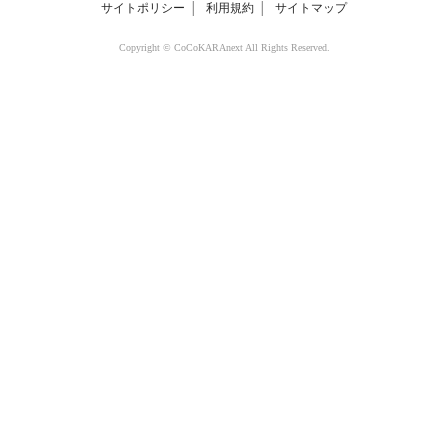
サイトポリシー
│
利用規約
│
サイトマップ
Copyright © CoCoKARAnext All Rights Reserved.