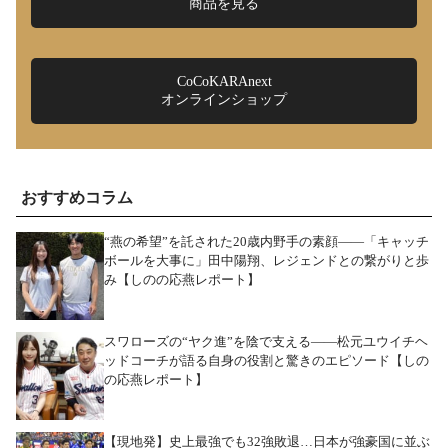
商品を見る
CoCoKARAnext
オンラインショップ
おすすめコラム
“燕の希望”を託された20歳内野手の素顔――「キャッチ
ボールを大事に」田中陽翔、レジェンドとの繋がりと歩
み【しのの応燕レポート】
スワローズの“ヤク進”を陰で支える――松元ユウイチヘ
ッドコーチが語る自身の役割と驚きのエピソード【しの
の応燕レポート】
【現地発】史上最強でも32強敗退…日本が強豪国に並ぶ