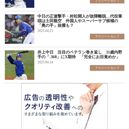
アスリート/セレブ
中日の正遊撃手・村松開人が故障離脱…代役筆
頭は土田龍空 外国人やスーパーサブ候補の
「奥の手」抜擢も？
2025.04.25
アスリート/セレブ
井上中日 注目のベテラン巻き返し 31歳内野
手の「.368」にX期待 「完全にお目覚めか」
2025.04.24
アスリート/セレブ