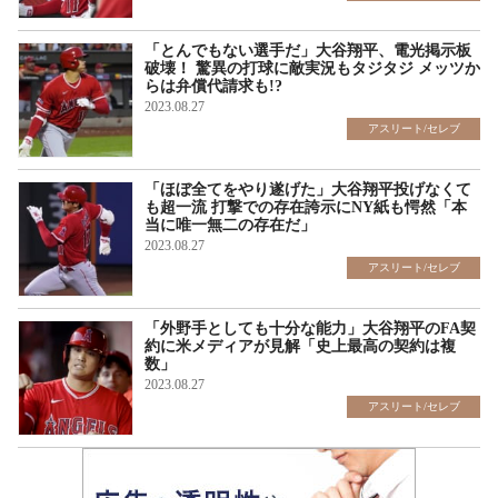
「とんでもない選手だ」大谷翔平、電光掲示板
破壊！ 驚異の打球に敵実況もタジタジ メッツか
らは弁償代請求も!?
2023.08.27
アスリート/セレブ
「ほぼ全てをやり遂げた」大谷翔平投げなくて
も超一流 打撃での存在誇示にNY紙も愕然「本
当に唯一無二の存在だ」
2023.08.27
アスリート/セレブ
「外野手としても十分な能力」大谷翔平のFA契
約に米メディアが見解「史上最高の契約は複
数」
2023.08.27
アスリート/セレブ