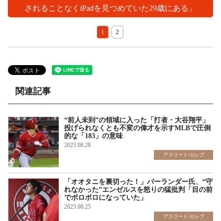
されることなくiPadを見つめていた29歳にある」
1
2
関連記事
“前人未到”の領域に入った「打者・大谷翔平」
投げられなくとも不変の偉才を示すMLBで圧倒
的な「183」の意味
2023.08.28
アスリート/セレブ
「オオタニを裏切った！」バーランダー氏、“守
れなかった”エンゼルスを怒りの猛批判「目の前
でボロボロになっていた」
2023.08.25
アスリート/セレブ