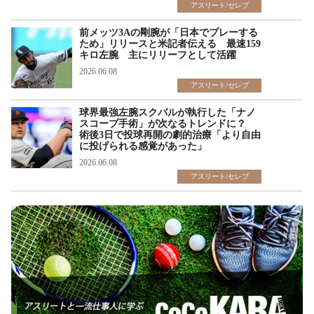
アスリート/セレブ
前メッツ3Aの剛腕が「日本でプレーする
ため」リリースと米記者伝える 最速159
キロ左腕 主にリリーフとして活躍
2026.06.08
アスリート/セレブ
球界最強左腕スクバルが執行した「ナノ
スコープ手術」が次なるトレンドに？
術後3日で投球再開の劇的治療「より自由
に投げられる感覚があった」
2026.06.08
アスリート/セレブ