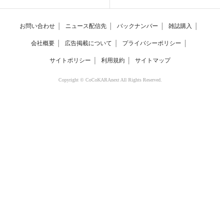
お問い合わせ
│
ニュース配信先
│
バックナンバー
│
雑誌購入
│
会社概要
│
広告掲載について
│
プライバシーポリシー
│
サイトポリシー
│
利用規約
│
サイトマップ
Copyright © CoCoKARAnext All Rights Reserved.