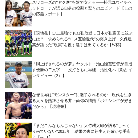
スワローズの“ヤク進”を陰で支える――松元ユウイチヘ
ッドコーチが語る自身の役割と驚きのエピソード【しの
の応燕レポート】
【現地発】史上最強でも32強敗退…日本が強豪国に並ぶ
には？ 求められる“ロス五輪世代”の突き上げ 久保建
英が語った“現実”を覆す選手は出てくるか【W杯】
「胴上げされるのが夢」ヤクルト・池山隆寛監督が目指
す優勝の二文字――投打ともに再建、活性化へ【独占イ
ンタビュー（2）】
なぜ世界は“モンスター”に魅了されるのか 現代を生き
る人々を熱狂させる井上尚弥の情熱「ボクシングが好き
だから」【現地発】
「まだこんなもんじゃない」大竹耕太郎が語る“しっく
り来ていない”2025年 結果の裏に芽生えた確かな手応
え【vol.1】