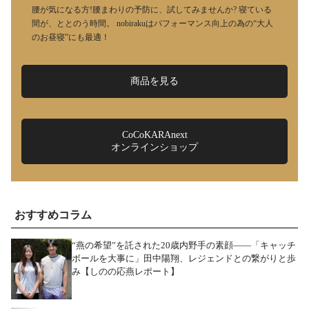
腰が気になる方!腰まわりの予防に、試してみませんか? 寝ている
間が、ととのう時間。 nobirakuはパフォーマンス向上の為の“大人
のお昼寝”にも最適！
商品を見る
CoCoKARAnext
オンラインショップ
おすすめコラム
“燕の希望”を託された20歳内野手の素顔――「キャッチ
ボールを大事に」田中陽翔、レジェンドとの繋がりと歩
み【しのの応燕レポート】