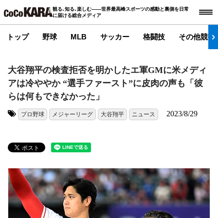
観る､知る､楽しむ――世界最高峰スポーツの感動と裏側を日常
に届ける総合メディア
トップ
野球
MLB
サッカー
格闘技
その他競技
大谷翔平の検査拒否を明かしたエ軍GMに米メディ
アは冷ややか “選手ファースト”に皮肉の声も「彼
らは何もできなかった」
2023/8/29
プロ野球
メジャーリーグ
大谷翔平
ニュース
タグ: