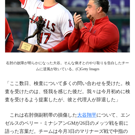
右肘の故障が明らかになった大谷。そんな偉才とのやり取りを告白したチー
ムに逆風が吹いている。(C)Getty Images
「ここ数日、検査について多くの問い合わせを受けた。検
査を受けたのは、怪我を感じた後だ。我々は今月初めに検
査を受けるよう提案したが、彼と代理人が辞退した」
これは右肘側副靭帯の損傷した
大谷翔平
について、エン
ゼルスのペリー・ミナシアンGMが26日のメッツ戦を前に
語った言葉だ。チームは今月3日のマリナーズ戦で中指の