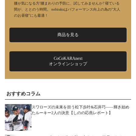
腰が気になる方!腰まわりの予防に、試してみませんか? 寝ている
間が、ととのう時間。 nobirakuはパフォーマンス向上の為の“大人
のお昼寝”にも最適！
商品を見る
CoCoKARAnext
オンラインショップ
おすすめコラム
スワローズの未来を担う松下歩叶&石井巧――輝き始め
たルーキー2人の決意【しのの応燕レポート】