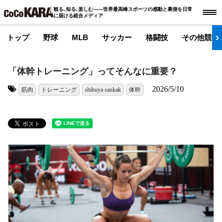
観る､知る､楽しむ――世界最高峰スポーツの感動と裏側を日常
に届ける総合メディア
トップ
野球
MLB
サッカー
格闘技
その他競技
「体幹トレーニング」ってそんなに重要？
2026/5/10
筋肉
トレーニング
shibuya sankak
体幹
タグ: