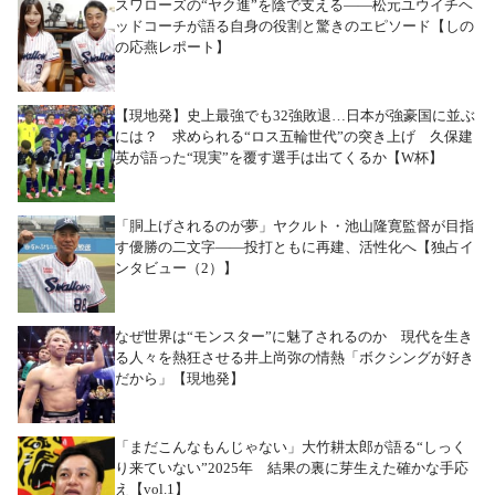
スワローズの“ヤク進”を陰で支える――松元ユウイチヘ
ッドコーチが語る自身の役割と驚きのエピソード【しの
の応燕レポート】
【現地発】史上最強でも32強敗退…日本が強豪国に並ぶ
には？ 求められる“ロス五輪世代”の突き上げ 久保建
英が語った“現実”を覆す選手は出てくるか【W杯】
「胴上げされるのが夢」ヤクルト・池山隆寛監督が目指
す優勝の二文字――投打ともに再建、活性化へ【独占イ
ンタビュー（2）】
なぜ世界は“モンスター”に魅了されるのか 現代を生き
る人々を熱狂させる井上尚弥の情熱「ボクシングが好き
だから」【現地発】
「まだこんなもんじゃない」大竹耕太郎が語る“しっく
り来ていない”2025年 結果の裏に芽生えた確かな手応
え【vol.1】