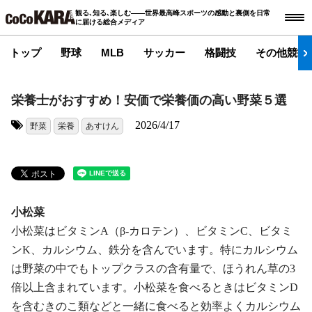
観る､知る､楽しむ――世界最高峰スポーツの感動と裏側を日常
に届ける総合メディア
トップ
野球
MLB
サッカー
格闘技
その他競技
栄養士がおすすめ！安価で栄養価の高い野菜５選
2026/4/17
野菜
栄養
あすけん
タグ:
小松菜
小松菜はビタミンA（β-カロテン）、ビタミンC、ビタミ
ンK、カルシウム、鉄分を含んでいます。特にカルシウム
は野菜の中でもトップクラスの含有量で、ほうれん草の3
倍以上含まれています。小松菜を食べるときはビタミンD
を含むきのこ類などと一緒に食べると効率よくカルシウム