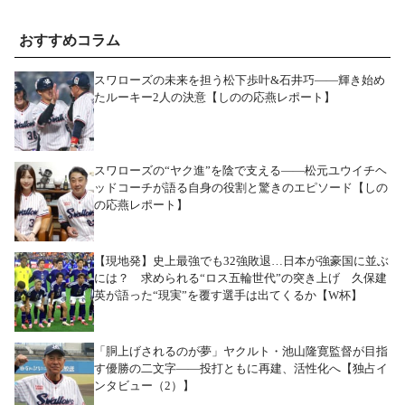
おすすめコラム
スワローズの未来を担う松下歩叶&石井巧――輝き始め
たルーキー2人の決意【しのの応燕レポート】
スワローズの“ヤク進”を陰で支える――松元ユウイチヘ
ッドコーチが語る自身の役割と驚きのエピソード【しの
の応燕レポート】
【現地発】史上最強でも32強敗退…日本が強豪国に並ぶ
には？ 求められる“ロス五輪世代”の突き上げ 久保建
英が語った“現実”を覆す選手は出てくるか【W杯】
「胴上げされるのが夢」ヤクルト・池山隆寛監督が目指
す優勝の二文字――投打ともに再建、活性化へ【独占イ
ンタビュー（2）】