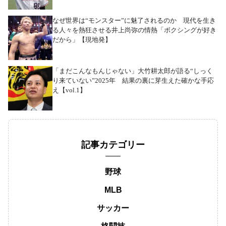
なぜ世界は“モンスター”に魅了されるのか 現代を生き
る人々を熱狂させる井上尚弥の情熱「ボクシングが好き
だから」【現地発】
「まだこんなもんじゃない」大竹耕太郎が語る“しっく
り来ていない”2025年 結果の裏に芽生えた確かな手応
え【vol.1】
記事カテゴリー
野球
MLB
サッカー