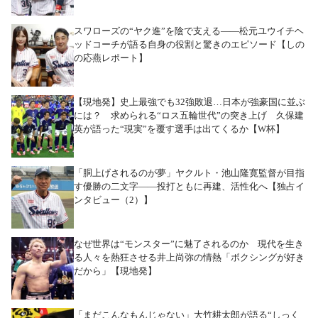
スワローズの“ヤク進”を陰で支える――松元ユウイチヘ
ッドコーチが語る自身の役割と驚きのエピソード【しの
の応燕レポート】
【現地発】史上最強でも32強敗退…日本が強豪国に並ぶ
には？ 求められる“ロス五輪世代”の突き上げ 久保建
英が語った“現実”を覆す選手は出てくるか【W杯】
「胴上げされるのが夢」ヤクルト・池山隆寛監督が目指
す優勝の二文字――投打ともに再建、活性化へ【独占イ
ンタビュー（2）】
なぜ世界は“モンスター”に魅了されるのか 現代を生き
る人々を熱狂させる井上尚弥の情熱「ボクシングが好き
だから」【現地発】
「まだこんなもんじゃない」大竹耕太郎が語る“しっく