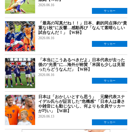
2026.06.16
サッカー
「最高の写真だね！！」日本、劇的同点弾の“貴
重な1枚”に反響…感動再び「なんて素晴らしい
試合なんだ！」【W杯】
2026.06.16
サッカー
「本当にこうあるべきだよ」日本代表が去った
後の“光景”に…海外が称賛「米国も少しは見習
ったらどうなんだ」【W杯】
2026.06.16
サッカー
日本は「おかしいとすら思う」 元蘭代表スナ
イデル氏らが証言した“危機感”「日本人は暑さ
や雑音にも動じないし、何よりも全員サッカー
が巧い」【W杯】
2026.06.13
サッカー