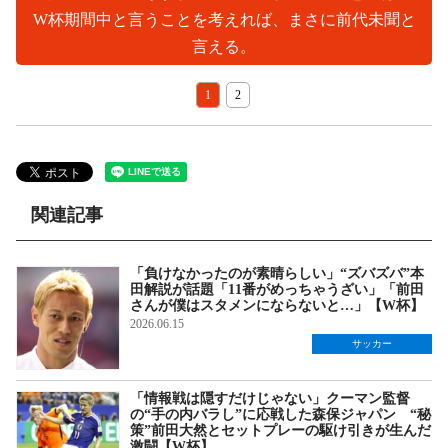
W杯期間中と言うことを考えれば、まさに前代未聞と
言える。
1
2
関連記事
「負けなかったのが素晴らしい」“ズバズバ”本
田解説が話題「11番がめっちゃうざい」「前田
さんが僕はスタメンにならないと…」【W杯】
2026.06.15
サッカー
「情報戦は隠すだけじゃない」クーマン監督
の“手の内バラし”に応戦した森保ジャパン “秘
策”前田大然とセットプレーの駆け引きが生んだ
激闘【W杯】