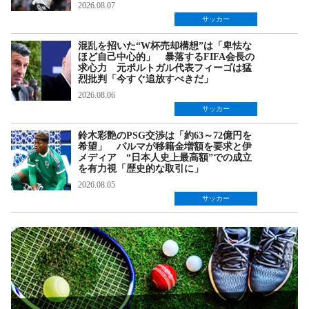
2026.08.07
サッカー
混乱を招いた“W杯売却構想”は「卑怯な
ほど自己中心的」 暴落するFIFA会長の
求心力 元ポルトガル代表フィーゴは猛
烈批判「今すぐ追放すべきだ」
2026.08.06
サッカー
鈴木彩艶のPSG交渉は「約63～72億円を
希望」 パルマが移籍金増額を要求と伊
メディア “日本人史上最高額”での成立
を有力視「歴史的な取引に」
2026.08.05
サッカー