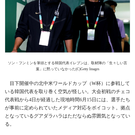
ソン・フンミンを筆頭とする韓国代表イレブンは、取材陣の「生々しい言
葉」に黙っていなかった(C)Getty Images
目下開催中の北中米ワールドカップ（W杯）に参戦して
いる韓国代表を取り巻く空気が怪しい。大会初戦のチェコ
代表戦から4日が経過した現地時間6月15日には、選手たち
が事前に定められていたメディア対応をボイコット。拠点
となっているグアダラハラはただならぬ雰囲気となってい
る。