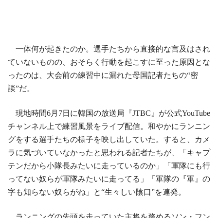
一体何が起きたのか。選手たちから直接的な言及はされ
ていないものの、おそらく行動を起こすに至った原因とな
ったのは、大会前の練習中に漏れた母国記者たちの“密
談”だ。
現地時間6月7日に韓国の放送局『JTBC』が公式YouTube
チャンネル上で練習風景をライブ配信。和やかにランニン
グをする選手たちの様子を映し出していた。すると、カメ
ラに気づいていなかったと思われる記者たちが、「キャプ
テンだから小隊長みたいに走っているのか」「軍隊にも行
ってない奴らが軍隊みたいに走ってる」「軍隊の『軍』の
字も知らない奴らがね」と“生々しい陰口”を連発。
ランニングの先頭を走っていた主将を務めるソン・フン