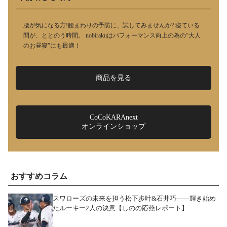
腰が気になる方!腰まわりの予防に、試してみませんか? 寝ている
間が、ととのう時間。 nobirakuはパフォーマンス向上の為の“大人
のお昼寝”にも最適！
商品を見る
CoCoKARAnext
オンラインショップ
おすすめコラム
スワローズの未来を担う松下歩叶&石井巧――輝き始め
たルーキー2人の決意【しのの応燕レポート】