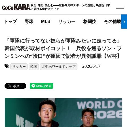
観る､知る､楽しむ――世界最高峰スポーツの感動と裏側を日常
に届ける総合メディア
トップ
野球
MLB
サッカー
格闘技
その他競技
「軍隊に行ってない奴らが軍隊みたいに走ってる」
韓国代表が取材ボイコット！ 兵役を巡るソン・フ
ンミンへの“陰口”が原因で記者が異例謝罪【W杯】
2026/6/17
サッカー
韓国
北中米ワールドカップ
タグ: