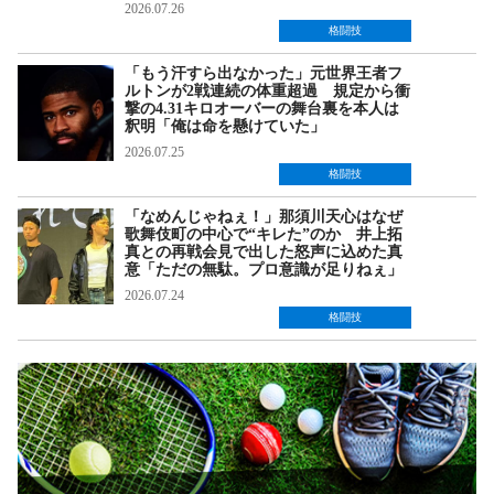
2026.07.26
格闘技
「もう汗すら出なかった」元世界王者フ
ルトンが2戦連続の体重超過 規定から衝
撃の4.31キロオーバーの舞台裏を本人は
釈明「俺は命を懸けていた」
2026.07.25
格闘技
「なめんじゃねぇ！」那須川天心はなぜ
歌舞伎町の中心で“キレた”のか 井上拓
真との再戦会見で出した怒声に込めた真
意「ただの無駄。プロ意識が足りねぇ」
2026.07.24
格闘技