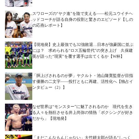
スワローズの“ヤク進”を陰で支える――松元ユウイチヘ
ッドコーチが語る自身の役割と驚きのエピソード【しの
の応燕レポート】
【現地発】史上最強でも32強敗退…日本が強豪国に並ぶ
には？ 求められる“ロス五輪世代”の突き上げ 久保建
英が語った“現実”を覆す選手は出てくるか【W杯】
「胴上げされるのが夢」ヤクルト・池山隆寛監督が目指
す優勝の二文字――投打ともに再建、活性化へ【独占イ
ンタビュー（2）】
なぜ世界は“モンスター”に魅了されるのか 現代を生き
る人々を熱狂させる井上尚弥の情熱「ボクシングが好き
だから」【現地発】
「まだこんなもんじゃない」大竹耕太郎が語る“しっく