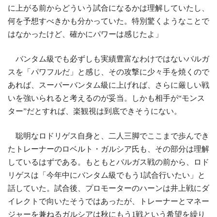
に上がる前からどういう試合になるかは理解していたし、
何を予想すべきかも分かっていた。特別驚くようなことで
はなかったけど、確かにパワーは感じたよ」
バンタム級でも必ずしも実績豊富なわけではないバルガ
スを「パワフルだ」と感じ、その攻撃に少々手を焼くので
あれば、スーパーバンタム級に上げれば、さらに厳しい戦
いを強いられると考えるのが妥当。しかも相手が“モンス
ター”だとすれば、楽観視は到底できそうにない。
聡明なロドリゲス自身と、二人三脚でここまで歩んでき
たトレーナーのロベルト・ガルシア氏も、その部分は理解
しているはずである。もともとバルガス戦の前から、ロド
リゲスは「今年中にバンタム級でもう1試合行いたい」と
話していた。試合後、プロモーターのハーンは井上戦にダ
イレクトで向いたそうではあったが、トレーナーとマネー
ジャーを兼ねるガルシアは秋にもう1戦という希望を繰り