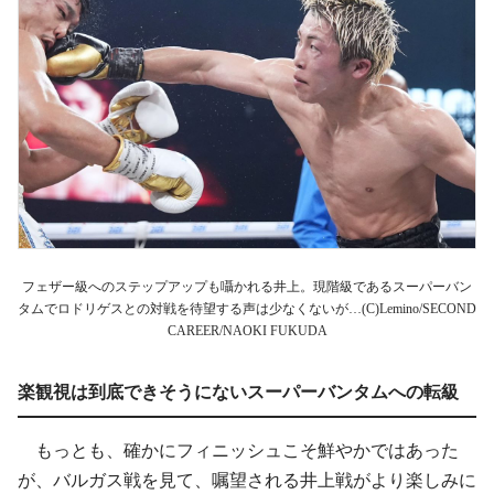
フェザー級へのステップアップも囁かれる井上。現階級であるスーパーバン
タムでロドリゲスとの対戦を待望する声は少なくないが…(C)Lemino/SECOND
CAREER/NAOKI FUKUDA
楽観視は到底できそうにないスーパーバンタムへの転級
もっとも、確かにフィニッシュこそ鮮やかではあった
が、バルガス戦を見て、嘱望される井上戦がより楽しみに