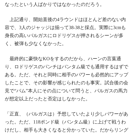
なったという人ばかりではなかったのだろう。
上記通り、開始直後の4ラウンドはほとんど差のない内
容で、3人のジャッジは揃って38-38と採点。実際に3cmも
身長の高いバルガスにロドリゲスが押されるシーンが多
く、被弾も少なくなかった。
最終的に豪快なKOをするのだから、ハーンの言葉通
り、ロドリゲスのパンチはバンタム級でも通用するはずで
ある。ただ、それと同時に相手のパワーも必然的にアップ
したことで、その影響が感じられたのも事実。試合後の会
見で“バム”本人にその点について問うと、バルガスの馬力
が想定以上だったと否定はしなかった。
「正直、（バルガスは）予想していたより少しパワーがあ
った。ただ、118ポンド級（バンタム級）に上げて戦うわ
けだし、相手も大きくなると分かっていた。だからリング