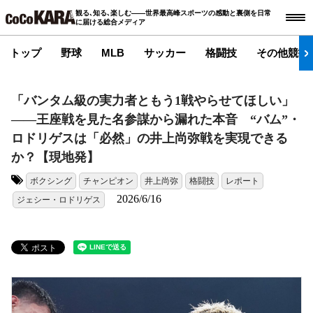
観る､知る､楽しむ――世界最高峰スポーツの感動と裏側を日常
に届ける総合メディア
トップ
野球
MLB
サッカー
格闘技
その他競技
「バンタム級の実力者ともう1戦やらせてほしい」
――王座戦を見た名参謀から漏れた本音 “バム”・
ロドリゲスは「必然」の井上尚弥戦を実現できる
か？【現地発】
ボクシング
チャンピオン
井上尚弥
格闘技
レポート
タグ:
2026/6/16
ジェシー・ロドリゲス