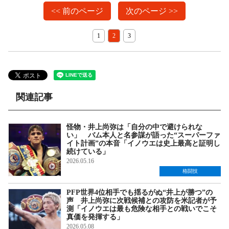
<< 前のページ
次のページ >>
1
2
3
関連記事
怪物・井上尚弥は「自分の中で避けられな
い」 バム本人と名参謀が語った“スーパーファ
イト計画”の本音「イノウエは史上最高と証明し
続けている」
2026.05.16
格闘技
PFP世界4位相手でも揺るがぬ“井上が勝つ”の
声 井上尚弥に次戦候補との攻防を米記者が予
測「イノウエは最も危険な相手との戦いでこそ
真価を発揮する」
2026.05.08