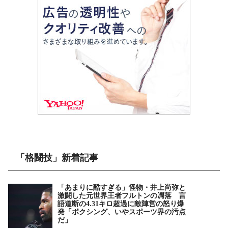
「格闘技」新着記事
「あまりに酷すぎる」怪物・井上尚弥と
激闘した元世界王者フルトンの凋落 言
語道断の4.31キロ超過に敵陣営の怒り爆
発「ボクシング、いやスポーツ界の汚点
だ」