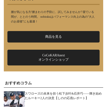
腰が気になる方!腰まわりの予防に、試してみませんか? 寝ている
間が、ととのう時間。 nobirakuはパフォーマンス向上の為の“大人
のお昼寝”にも最適！
商品を見る
CoCoKARAnext
オンラインショップ
おすすめコラム
スワローズの未来を担う松下歩叶&石井巧――輝き始め
たルーキー2人の決意【しのの応燕レポート】