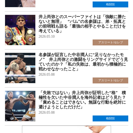
格闘技
井上尚弥とのスーパーファイトは「強敵に勝た
ないと無理」 “バム”の名参謀は、弟・拓真と
の前哨戦も語る「最強の相手とやることだけを
考えている」
2026.05.10
アスリート/セレブ
名参謀が証言した中谷潤人に“足りなかったモ
ノ” 井上尚弥との激闘をリングサイドでどう見
ていたのか？「私の失敗は、最初から積極的に
戦わせなかったこと」
2026.05.08
アスリート/セレブ
「失敗ではない」井上尚弥が証明した“格” 積
極性を欠いた中谷潤人を海外記者はどう見た？
「責めることはできない。無謀な行動を絶対に
避けようとしただけだ」
2026.05.08
格闘技