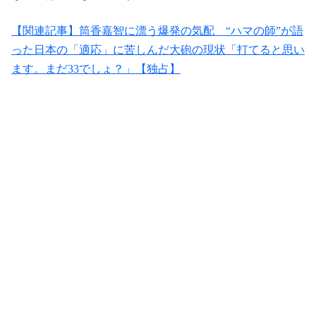
【関連記事】筒香嘉智に漂う爆発の気配 “ハマの師”が語
った日本の「適応」に苦しんだ大砲の現状「打てると思い
ます。まだ33でしょ？」【独占】