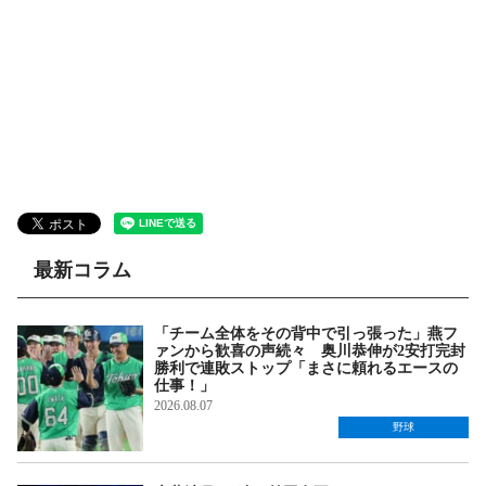
最新コラム
「チーム全体をその背中で引っ張った」燕フ
ァンから歓喜の声続々 奥川恭伸が2安打完封
勝利で連敗ストップ「まさに頼れるエースの
仕事！」
2026.08.07
野球