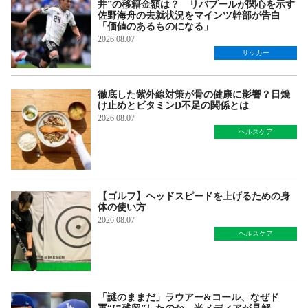
井”の移籍金額は？ リバプールが関心を示す
佐野海舟の去就状況をマインツ幹部が告白
「価値のあるものになる」
2026.08.07
サッカー
徹底した紫外線対策が骨の健康に影響？日焼
け止めとビタミンD不足の関係とは
2026.08.07
ヘルスケア
【ゴルフ】ヘッドスピードを上げるための身
体の使い方
2026.08.07
ヘルスケア
「謎のままだ」ラウアー&コール、なぜド