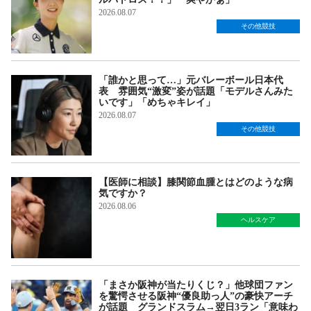
2026.08.07
その他競技
「誰かと思って…」元バレーボール日本代
表 雰囲気“激変”姿が話題「モデルさんみた
いです」「めちゃキレイ」
2026.08.07
その他競技
【医師に相談】膝関節血腫とはどのような病
気ですか？
2026.08.06
ヘルスケア
「まさか阪神が当たりくじ？」他球団ファン
を驚愕させる阪神“優良助っ人”の豪快アーチ
が話題 グランドスラム→翌日3ラン「意味わ