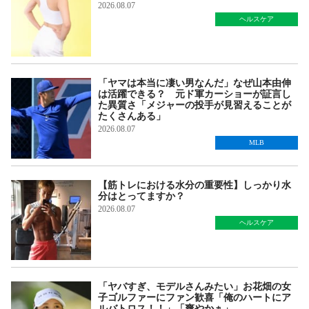
2026.08.07
ヘルスケア
「ヤマは本当に凄い男なんだ」なぜ山本由伸
は活躍できる？ 元ド軍カーショーが証言し
た異質さ「メジャーの投手が見習えることが
たくさんある」
2026.08.07
MLB
【筋トレにおける水分の重要性】しっかり水
分はとってますか？
2026.08.07
ヘルスケア
「ヤバすぎ、モデルさんみたい」お花畑の女
子ゴルファーにファン歓喜「俺のハートにア
ルバトロス！！」「爽やかぁ」