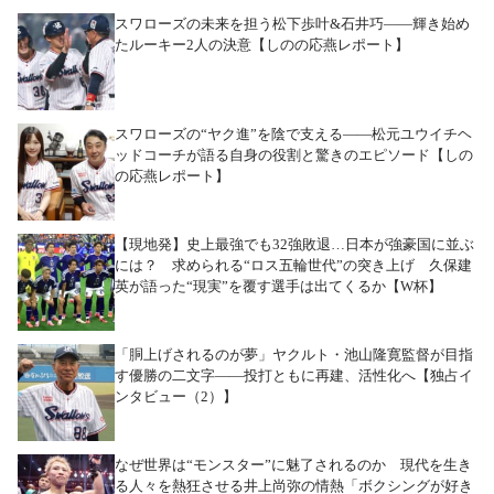
スワローズの未来を担う松下歩叶&石井巧――輝き始め
たルーキー2人の決意【しのの応燕レポート】
スワローズの“ヤク進”を陰で支える――松元ユウイチヘ
ッドコーチが語る自身の役割と驚きのエピソード【しの
の応燕レポート】
【現地発】史上最強でも32強敗退…日本が強豪国に並ぶ
には？ 求められる“ロス五輪世代”の突き上げ 久保建
英が語った“現実”を覆す選手は出てくるか【W杯】
「胴上げされるのが夢」ヤクルト・池山隆寛監督が目指
す優勝の二文字――投打ともに再建、活性化へ【独占イ
ンタビュー（2）】
なぜ世界は“モンスター”に魅了されるのか 現代を生き
る人々を熱狂させる井上尚弥の情熱「ボクシングが好き