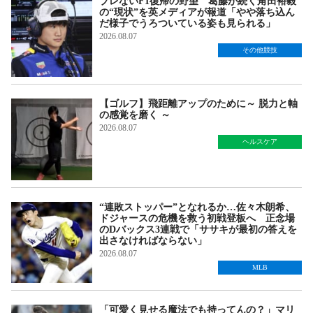
ブレないF1復帰の野望 葛藤が続く角田裕毅
の“現状”を英メディアが報道「やや落ち込ん
だ様子でうろついている姿も見られる」
2026.08.07
その他競技
【ゴルフ】飛距離アップのために～ 脱力と軸
の感覚を磨く ～
2026.08.07
ヘルスケア
“連敗ストッパー”となれるか…佐々木朗希、
ドジャースの危機を救う初戦登板へ 正念場
のDバックス3連戦で「ササキが最初の答えを
出さなければならない」
2026.08.07
MLB
「可愛く見せる魔法でも持ってんの？」マリ