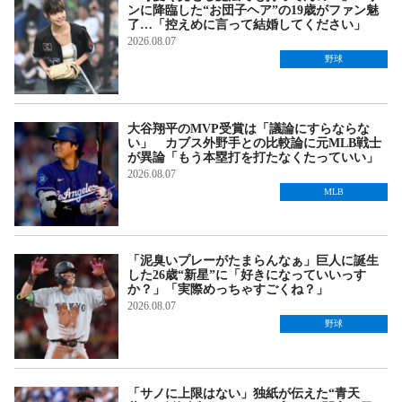
ンに降臨した“お団子ヘア”の19歳がファン魅
了…「控えめに言って結婚してください」
2026.08.07
野球
大谷翔平のMVP受賞は「議論にすらならな
い」 カブス外野手との比較論に元MLB戦士
が異論「もう本塁打を打たなくたっていい」
2026.08.07
MLB
「泥臭いプレーがたまらんなぁ」巨人に誕生
した26歳“新星”に「好きになっていいっす
か？」「実際めっちゃすごくね？」
2026.08.07
野球
「サノに上限はない」独紙が伝えた“青天