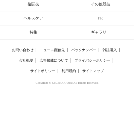
格闘技
その他競技
ヘルスケア
PR
特集
ギャラリー
お問い合わせ
│
ニュース配信先
│
バックナンバー
│
雑誌購入
│
会社概要
│
広告掲載について
│
プライバシーポリシー
│
サイトポリシー
│
利用規約
│
サイトマップ
Copyright © CoCoKARAnext All Rights Reserved.