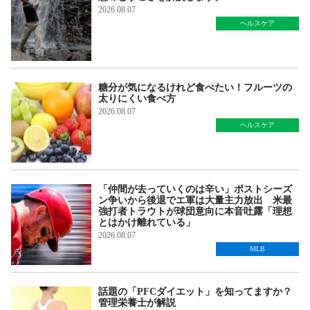
2026.08.07
ヘルスケア
糖分が気になるけれど食べたい！フルーツの
太りにくい食べ方
2026.08.07
ヘルスケア
「仲間が去っていくのは辛い」ポストシーズ
ン争いから後退でエ軍は大量主力放出 米最
強打者トラウトが球団意向に本音吐露「理想
とはかけ離れている」
2026.08.07
MLB
話題の「PFCダイエット」を知ってますか？
管理栄養士が解説