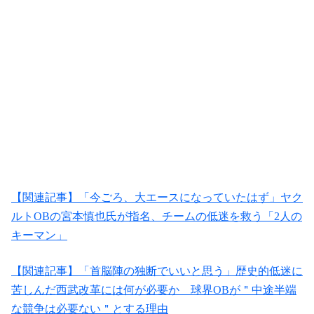
【関連記事】「今ごろ、大エースになっていたはず」ヤク
ルトOBの宮本慎也氏が指名、チームの低迷を救う「2人の
キーマン」
【関連記事】「首脳陣の独断でいいと思う」歴史的低迷に
苦しんだ西武改革には何が必要か 球界OBが＂中途半端
な競争は必要ない＂とする理由