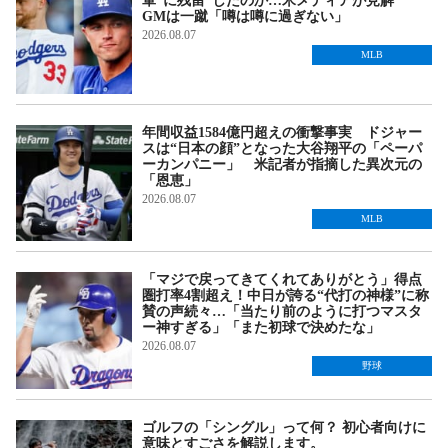
軍“に残留”したのか…米メディアが見解
GMは一蹴「噂は噂に過ぎない」
2026.08.07
MLB
年間収益1584億円超えの衝撃事実 ドジャー
スは“日本の顔”となった大谷翔平の「ペーパ
ーカンパニー」 米記者が指摘した異次元の
「恩恵」
2026.08.07
MLB
「マジで戻ってきてくれてありがとう」得点
圏打率4割超え！中日が誇る“代打の神様”に称
賛の声続々…「当たり前のように打つマスタ
ー神すぎる」「また初球で決めたな」
2026.08.07
野球
ゴルフの「シングル」って何？ 初心者向けに
意味とすごさを解説します。