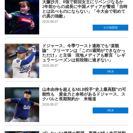
大藤沙月、8強で前回女王にリベンジなるか
2年前からの成長に中国メディアが警戒「当時
とは比べものにならない」「今大会で初めて
の真の強敵」
2026.08.07
その他競技
ドジャース、今季ワースト連敗でも“楽観
論” フリーマンは「この1週間ができなかっ
ただけ」と主張 現地メディアも断言「レギ
ュラーシーズンは前段階に過ぎない」
2026.08.07
MLB
山本由伸を超えるMLB投手“史上最高額”の可
能性も 資金力と余裕があるドジャース、ス
クバルと長期契約か 米報道
2026.08.07
MLB