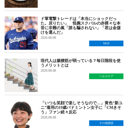
ド軍電撃トレードは「本当にショックだっ
た。戻りたい」 怪腕スクバルの赤裸々な本
音に非難の嵐「誰も騙されない」「君は金儲
けを選んだ」
2026.08.08
MLB
現代人は腸腰筋が弱っている？毎日階段を使
うメリットとは
2026.08.08
ヘルスケア
「いつも笑顔で楽しそうなので…」黄色“新ユ
ニ”着用の19歳バドミントン女子に「CMきそ
う」ファン続々反応
2026.08.08
その他競技