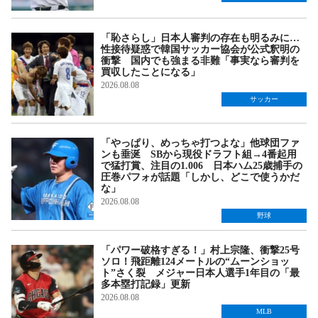
「恥さらし」日本人審判の存在も明るみに…
性接待疑惑で韓国サッカー協会が公式釈明の
衝撃 国内でも強まる非難「事実なら審判を
買収したことになる」
2026.08.08
サッカー
「やっぱり、めっちゃ打つよな」他球団ファ
ンも垂涎 SBから現役ドラフト組→4番起用
で猛打賞、注目の1.006 日本ハム25歳捕手の
圧巻パフォが話題「しかし、どこで使うかだ
な」
2026.08.08
野球
「パワー破格すぎる！」村上宗隆、衝撃25号
ソロ！飛距離124メートルの“ムーンショッ
ト”さく裂 メジャー日本人選手1年目の「最
多本塁打記録」更新
2026.08.08
MLB