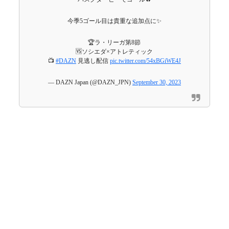
今季5ゴール目は貴重な追加点に✨
🏆ラ・リーガ第8節
🆚ソシエダ×アトレティック
📺
#DAZN
見逃し配信
pic.twitter.com/54xBGiWE4J
— DAZN Japan (@DAZN_JPN)
September 30, 2023