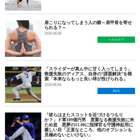
肩こりになってしまう人の癖～肩甲骨を寄せ
られる？～
2026.08.08
ヘルスケア
「スライダーが真ん中に甘く入ってしまう」
救援失敗のディアス、自身の“課題解決”を模
索「本来ならもっと良い球が投げられる」
2026.08.08
MLB
「彼らはまたスコットを近づけるつもり
か？」ド軍109億円男 度重なる救援失敗に米
ため息 悪夢の11.00に指揮官も守護神起用に
厳しい目「正直なところ、他のオプションも
見極めないといけない」