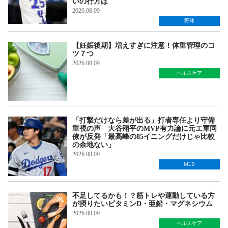
いの行方は
2026.08.09
野球
【妊娠後期】増えすぎに注意！体重管理のコ
ツ７つ
2026.08.09
ヘルスケア
「打撃だけなら差が出る」打者専任より守備
重視の声 大谷翔平のMVP有力論に元エ軍同
僚が反発「最高峰の85イニングだけじゃ比較
の余地ない」
2026.08.09
MLB
不足してるかも！？筋トレや運動している方
が摂りたいビタミンD・亜鉛・マグネシウム
2026.08.09
ヘルスケア