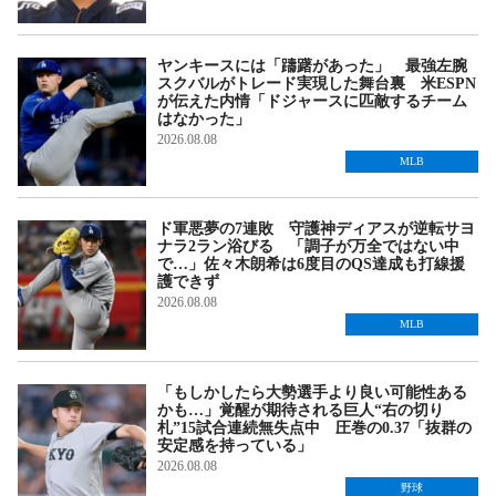
ヤンキースには「躊躇があった」 最強左腕
スクバルがトレード実現した舞台裏 米ESPN
が伝えた内情「ドジャースに匹敵するチーム
はなかった」
2026.08.08
MLB
ド軍悪夢の7連敗 守護神ディアスが逆転サヨ
ナラ2ラン浴びる 「調子が万全ではない中
で…」佐々木朗希は6度目のQS達成も打線援
護できず
2026.08.08
MLB
「もしかしたら大勢選手より良い可能性ある
かも…」覚醒が期待される巨人“右の切り
札”15試合連続無失点中 圧巻の0.37「抜群の
安定感を持っている」
2026.08.08
野球