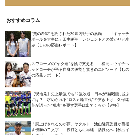
おすすめコラム
“燕の希望”を託された20歳内野手の素顔――「キャッチ
ボールを大事に」田中陽翔、レジェンドとの繋がりと歩
み【しのの応燕レポート】
スワローズの“ヤク進”を陰で支える――松元ユウイチヘ
ッドコーチが語る自身の役割と驚きのエピソード【しの
の応燕レポート】
【現地発】史上最強でも32強敗退…日本が強豪国に並ぶ
には？ 求められる“ロス五輪世代”の突き上げ 久保建
英が語った“現実”を覆す選手は出てくるか【W杯】
「胴上げされるのが夢」ヤクルト・池山隆寛監督が目指
す優勝の二文字――投打ともに再建、活性化へ【独占イ