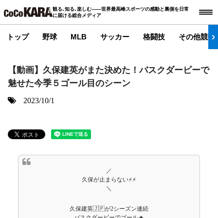
観る､知る､楽しむ――世界最高峰スポーツの感動と裏側を日常
に届ける総合メディア
トップ
野球
MLB
サッカー
格闘技
その他競技
【動画】久保建英がまた決めた！バスクダービーで
魅せた今季５ゴール目のシーン
2023/10/1
／
久保が止まらない⚡⚡
＼
久保建英🇯🇵が2シーズン連続
バスクダービーでゴール🔥