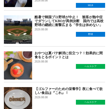
2026.08.08
MLB
酷暑で韓国プロ野球が中止！ 観客が熱中症
でダウンしてKBOが異例決断 国内では高校
野球の継続に衝撃広まる「学生は休めない」
2026.08.08
野球
おやつは夏バテ解消に役立つ？！効果的に間
食をとるポイントとは
2026.08.08
ヘルスケア
【ゴルファーのための栄養学】夜に食べて欲
しい食品は『これ』！
2026.08.08
ヘルスケア