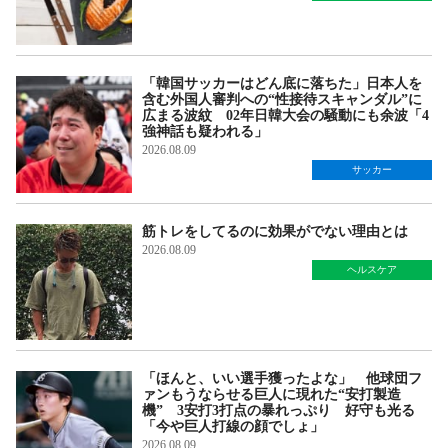
「韓国サッカーはどん底に落ちた」日本人を
含む外国人審判への“性接待スキャンダル”に
広まる波紋 02年日韓大会の騒動にも余波「4
強神話も疑われる」
2026.08.09
サッカー
筋トレをしてるのに効果がでない理由とは
2026.08.09
ヘルスケア
「ほんと、いい選手獲ったよな」 他球団フ
ァンもうならせる巨人に現れた“安打製造
機” 3安打3打点の暴れっぷり 好守も光る
「今や巨人打線の顔でしょ」
2026.08.09