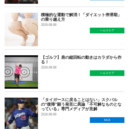
積極的な運動で解消！「ダイエット停滞期」
の乗り越え方
2026.08.08
ヘルスケア
【ゴルフ】肩の縦回転の動きはカラダから作
る！
2026.08.08
ヘルスケア
「タイガースに戻ることはない」スクバル
の“復帰”願う発言に異論「不可解なものとな
っている」専門メディアが見解
2026.08.08
MLB