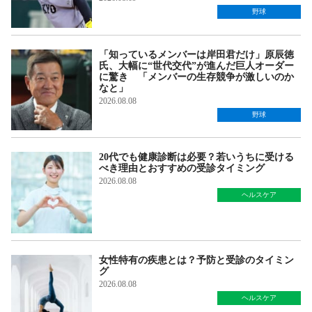
野球
「知っているメンバーは岸田君だけ」原辰徳
氏、大幅に“世代交代”が進んだ巨人オーダー
に驚き 「メンバーの生存競争が激しいのか
なと」
2026.08.08
野球
20代でも健康診断は必要？若いうちに受ける
べき理由とおすすめの受診タイミング
2026.08.08
ヘルスケア
女性特有の疾患とは？予防と受診のタイミン
グ
2026.08.08
ヘルスケア