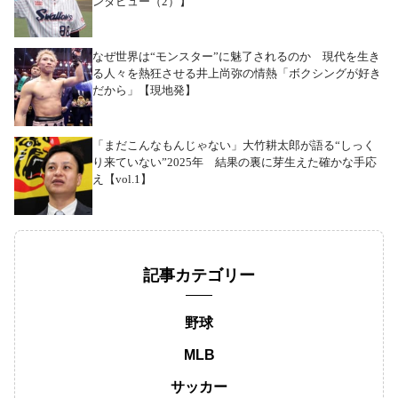
ンタビュー（2）】
なぜ世界は“モンスター”に魅了されるのか 現代を生き
る人々を熱狂させる井上尚弥の情熱「ボクシングが好き
だから」【現地発】
「まだこんなもんじゃない」大竹耕太郎が語る“しっく
り来ていない”2025年 結果の裏に芽生えた確かな手応
え【vol.1】
記事カテゴリー
野球
MLB
サッカー