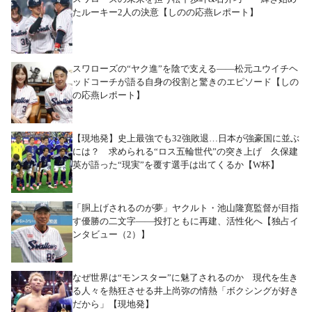
たルーキー2人の決意【しのの応燕レポート】
スワローズの“ヤク進”を陰で支える――松元ユウイチヘ
ッドコーチが語る自身の役割と驚きのエピソード【しの
の応燕レポート】
【現地発】史上最強でも32強敗退…日本が強豪国に並ぶ
には？ 求められる“ロス五輪世代”の突き上げ 久保建
英が語った“現実”を覆す選手は出てくるか【W杯】
「胴上げされるのが夢」ヤクルト・池山隆寛監督が目指
す優勝の二文字――投打ともに再建、活性化へ【独占イ
ンタビュー（2）】
なぜ世界は“モンスター”に魅了されるのか 現代を生き
る人々を熱狂させる井上尚弥の情熱「ボクシングが好き
だから」【現地発】