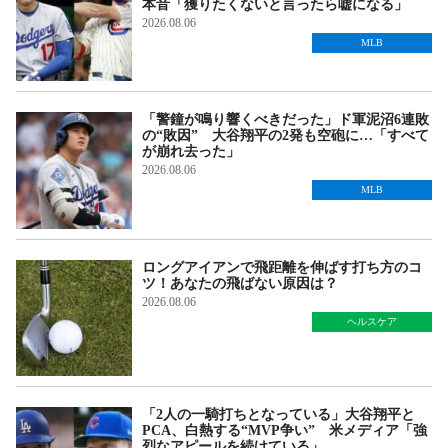
本音「獲りたくないと言ったら嘘になる」
2026.08.06
MLB
「警鐘が鳴り響くべきだった」ド軍泥沼6連敗
の“敗因” 大谷翔平の2発も空砲に…「すべて
が崩れ去った」
2026.08.06
MLB
ロングアイアンで飛距離を伸ばす打ち方のコ
ツ！あなたの飛ばない原因は？
2026.08.06
ヘルスケア
「2人の一騎打ちとなっている」大谷翔平と
PCA、白熱する“MVP争い” 米メディア「強
烈なアピールを続けている」