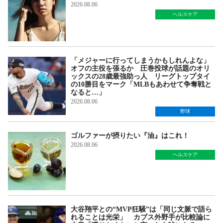
2026.08.06
ヘルスケア
「メジャーに行ってしまうかもしれんよな」
オフの主役を張るか 圧巻投球が話題のオリ
ックスの28歳最強助っ人 リーグトップタイ
の10勝目をマーク「MLBもあわせて争奪戦と
なると…」
2026.08.06
野球
ゴルファーが摂りたい『油』はこれ！
2026.08.06
ヘルスケア
大谷翔平との“MVP狂騒”は「同じ文脈で語ら
れることは光栄」 カブス外野手が比較論に