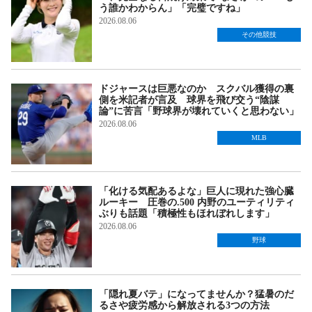
う誰かわからん」「完璧ですね」
2026.08.06
その他競技
ドジャースは巨悪なのか スクバル獲得の裏
側を米記者が言及 球界を飛び交う“陰謀
論”に苦言「野球界が壊れていくと思わない」
2026.08.06
MLB
「化ける気配あるよな」巨人に現れた強心臓
ルーキー 圧巻の.500 内野のユーティリティ
ぶりも話題「積極性もほれぼれします」
2026.08.06
野球
「隠れ夏バテ」になってませんか？猛暑のだ
るさや疲労感から解放される3つの方法