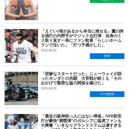
「えぐい1発があるから本当に推せる」鷹の誇
る強打の内野手がマジック点灯弾 自身のミ
ス取り返す一発にファン歓喜「らしいホーム
ランで泣いた」「打つ予感がした」
2026.08.06
野球
「悲惨なスタートだった」ニューウェイが語
ったホンダとの共闘 大苦戦が続くも「その
おかげで緊密な協力関係を築けた」
2026.08.06
その他競技
「最近の阪神助っ人にはない弾道」NPB初安
打が豪快“満塁弾”のガルシアに猛虎ファンも
大興奮「いきなりグランドスラムは凄すぎる