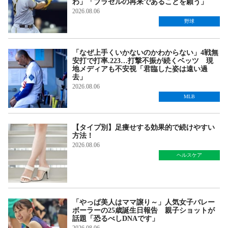
わ」「ブラゼルの再来であることを願う」
2026.08.06
野球
「なぜ上手くいかないのかわからない」4戦無
安打で打率.223…打撃不振が続くベッツ 現
地メディアも不安視「君臨した姿は遠い過
去」
2026.08.06
MLB
【タイプ別】足痩せする効果的で続けやすい
方法！
2026.08.06
ヘルスケア
「やっぱ美人はママ譲り～」人気女子バレー
ボーラーの25歳誕生日報告 親子ショットが
話題「恐るべしDNAです」