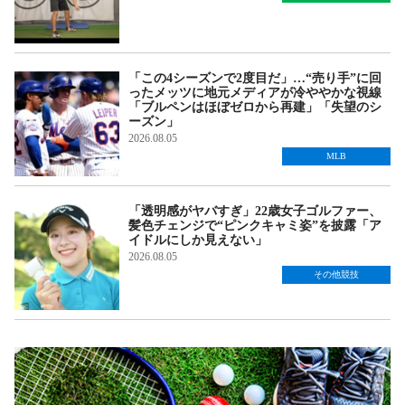
「この4シーズンで2度目だ」…“売り手”に回
ったメッツに地元メディアが冷ややかな視線
「ブルペンはほぼゼロから再建」「失望のシ
ーズン」
2026.08.05
MLB
「透明感がヤバすぎ」22歳女子ゴルファー、
髪色チェンジで“ピンクキャミ姿”を披露「ア
イドルにしか見えない」
2026.08.05
その他競技