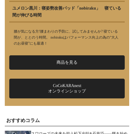
ユメロン黒川：寝姿勢改善パッド「nobiraku」 寝ている
間が伸びる時間
腰が気になる方!腰まわりの予防に、試してみませんか? 寝ている
間が、ととのう時間。 nobirakuはパフォーマンス向上の為の“大人
のお昼寝”にも最適！
商品を見る
CoCoKARAnext
オンラインショップ
おすすめコラム
スワローズの未来を担う松下歩叶&石井巧――輝き始め