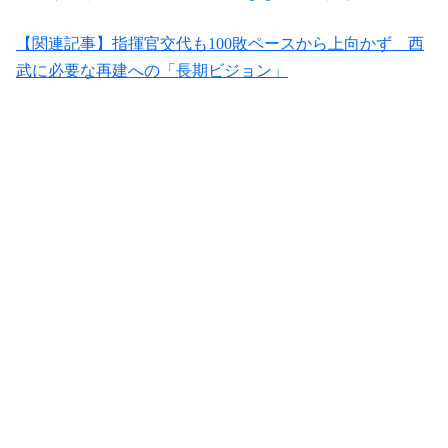
【関連記事】指揮官交代も100敗ペースから上向かず 西
武に必要な再建への「長期ビジョン」