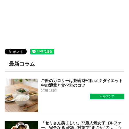
最新コラム
ご飯のカロリーは茶碗1杯何kcal？ダイエット
中の適量と食べ方のコツ
2026.08.06
ヘルスケア
「セミさん羨ましい」22歳人気女子ゴルファ
ー、完全なる日焼け対策で“まさか”の…「も