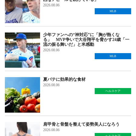
2026.08.06
MLB
少年ファンへの“神対応”に「胸が熱くな
る」 MVP争いで大谷翔平を脅かす24歳「一
流の振る舞いだ」と米感動
2026.08.06
MLB
夏バテに効果的な食材
2026.08.06
ヘルスケア
肩甲骨と骨盤を整えて姿勢美人になろう
2026.08.06
ヘルスケア