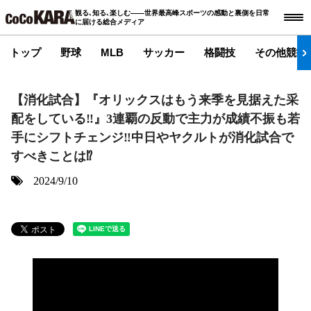
観る､知る､楽しむ――世界最高峰スポーツの感動と裏側を日常
に届ける総合メディア
トップ
野球
MLB
サッカー
格闘技
その他競技
【消化試合】『オリックスはもう来季を見据えた采
配をしている‼︎』3連覇の反動で主力が成績不振も若
手にシフトチェンジ‼︎中日やヤクルトが消化試合で
すべきことは⁉︎
2024/9/10