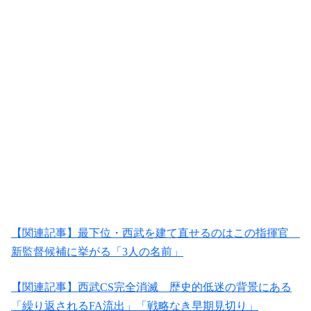
【関連記事】最下位・西武を建て直せるのはこの指揮官
新監督候補に挙がる「3人の名前」
【関連記事】西武CS完全消滅 歴史的低迷の背景にある
「繰り返されるFA流出」「戦略なき早期見切り」