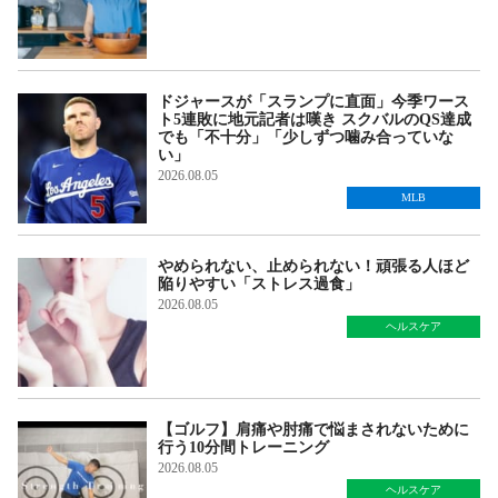
ドジャースが「スランプに直面」今季ワース
ト5連敗に地元記者は嘆き スクバルのQS達成
でも「不十分」「少しずつ噛み合っていな
い」
2026.08.05
MLB
やめられない、止められない！頑張る人ほど
陥りやすい「ストレス過食」
2026.08.05
ヘルスケア
【ゴルフ】肩痛や肘痛で悩まされないために
行う10分間トレーニング
2026.08.05
ヘルスケア