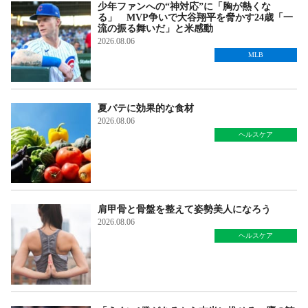
少年ファンへの“神対応”に「胸が熱くな
る」 MVP争いで大谷翔平を脅かす24歳「一
流の振る舞いだ」と米感動
2026.08.06
MLB
夏バテに効果的な食材
2026.08.06
ヘルスケア
肩甲骨と骨盤を整えて姿勢美人になろう
2026.08.06
ヘルスケア