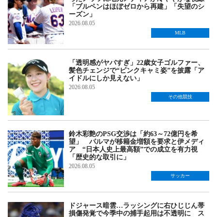
「ブルペンはほぼゼロから再建」「失望のシ
ーズン」
2026.08.05
MLB
「透明感がヤバすぎ」22歳女子ゴルファー、
髪色チェンジで“ピンクキャミ姿”を披露「ア
イドルにしか見えない」
2026.08.05
その他競技
鈴木彩艶のPSG交渉は「約63～72億円を希
望」 パルマが移籍金増額を要求と伊メディ
ア “日本人史上最高額”での成立を有力視
「歴史的な取引に」
2026.08.05
サッカー
ドジャース暗雲…ラッシングに右ひじじん帯
損傷発覚で今季中の捕手起用は不透明に ス