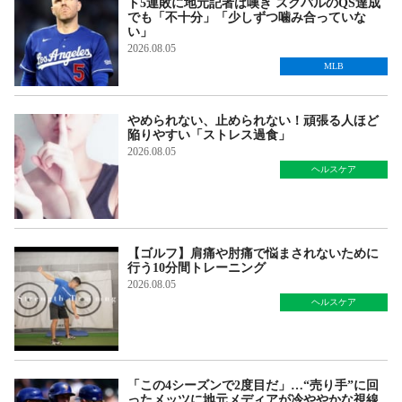
ト5連敗に地元記者は嘆き スクバルのQS達成
でも「不十分」「少しずつ噛み合っていな
い」
2026.08.05
MLB
やめられない、止められない！頑張る人ほど
陥りやすい「ストレス過食」
2026.08.05
ヘルスケア
【ゴルフ】肩痛や肘痛で悩まされないために
行う10分間トレーニング
2026.08.05
ヘルスケア
「この4シーズンで2度目だ」…“売り手”に回
ったメッツに地元メディアが冷ややかな視線