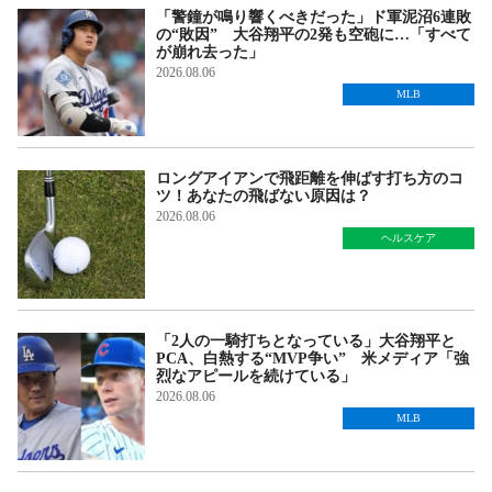
「警鐘が鳴り響くべきだった」ド軍泥沼6連敗
の“敗因” 大谷翔平の2発も空砲に…「すべて
が崩れ去った」
2026.08.06
MLB
ロングアイアンで飛距離を伸ばす打ち方のコ
ツ！あなたの飛ばない原因は？
2026.08.06
ヘルスケア
「2人の一騎打ちとなっている」大谷翔平と
PCA、白熱する“MVP争い” 米メディア「強
烈なアピールを続けている」
2026.08.06
MLB