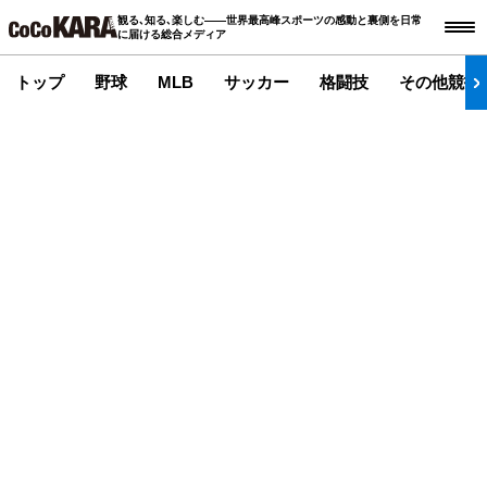
観る､知る､楽しむ――世界最高峰スポーツの感動と裏側を日常
に届ける総合メディア
トップ
野球
MLB
サッカー
格闘技
その他競技