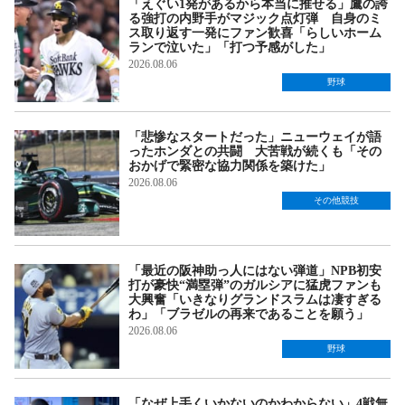
「えぐい1発があるから本当に推せる」鷹の誇
る強打の内野手がマジック点灯弾 自身のミ
ス取り返す一発にファン歓喜「らしいホーム
ランで泣いた」「打つ予感がした」
2026.08.06
野球
「悲惨なスタートだった」ニューウェイが語
ったホンダとの共闘 大苦戦が続くも「その
おかげで緊密な協力関係を築けた」
2026.08.06
その他競技
「最近の阪神助っ人にはない弾道」NPB初安
打が豪快“満塁弾”のガルシアに猛虎ファンも
大興奮「いきなりグランドスラムは凄すぎる
わ」「ブラゼルの再来であることを願う」
2026.08.06
野球
「なぜ上手くいかないのかわからない」4戦無