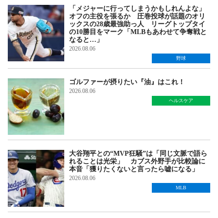
「メジャーに行ってしまうかもしれんよな」
オフの主役を張るか 圧巻投球が話題のオリ
ックスの28歳最強助っ人 リーグトップタイ
の10勝目をマーク「MLBもあわせて争奪戦と
なると…」
2026.08.06
野球
ゴルファーが摂りたい『油』はこれ！
2026.08.06
ヘルスケア
大谷翔平との“MVP狂騒”は「同じ文脈で語ら
れることは光栄」 カブス外野手が比較論に
本音「獲りたくないと言ったら嘘になる」
2026.08.06
MLB