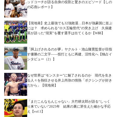
ッドコーチが語る自身の役割と驚きのエピソード【しの
の応燕レポート】
【現地発】史上最強でも32強敗退…日本が強豪国に並ぶ
には？ 求められる“ロス五輪世代”の突き上げ 久保建
英が語った“現実”を覆す選手は出てくるか【W杯】
「胴上げされるのが夢」ヤクルト・池山隆寛監督が目指
す優勝の二文字――投打ともに再建、活性化へ【独占イ
ンタビュー（2）】
なぜ世界は“モンスター”に魅了されるのか 現代を生き
る人々を熱狂させる井上尚弥の情熱「ボクシングが好き
だから」【現地発】
「まだこんなもんじゃない」大竹耕太郎が語る“しっく
り来ていない”2025年 結果の裏に芽生えた確かな手応
え【vol.1】