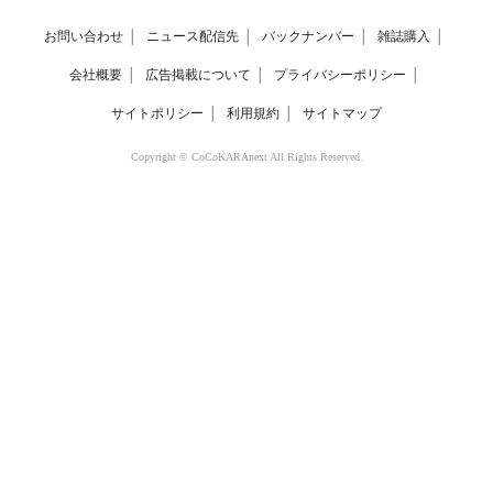
お問い合わせ
│
ニュース配信先
│
バックナンバー
│
雑誌購入
│
会社概要
│
広告掲載について
│
プライバシーポリシー
│
サイトポリシー
│
利用規約
│
サイトマップ
Copyright © CoCoKARAnext All Rights Reserved.