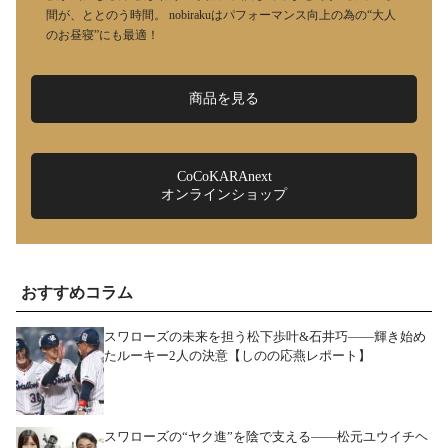
間が、ととのう時間。 nobirakuはパフォーマンス向上の為の“大人
のお昼寝”にも最適！
商品を見る
CoCoKARAnext
オンラインショップ
おすすめコラム
スワローズの未来を担う松下歩叶&石井巧――輝き始め
たルーキー2人の決意【しのの応燕レポート】
スワローズの“ヤク進”を陰で支える――松元ユウイチヘ