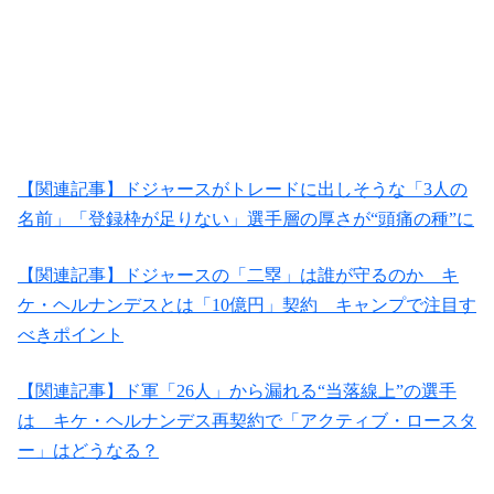
【関連記事】ドジャースがトレードに出しそうな「3人の
名前」「登録枠が足りない」選手層の厚さが“頭痛の種”に
【関連記事】ドジャースの「二塁」は誰が守るのか キ
ケ・ヘルナンデスとは「10億円」契約 キャンプで注目す
べきポイント
【関連記事】ド軍「26人」から漏れる“当落線上”の選手
は キケ・ヘルナンデス再契約で「アクティブ・ロースタ
ー」はどうなる？