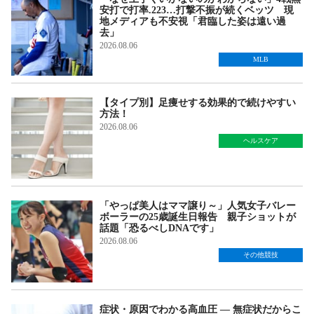
安打で打率.223…打撃不振が続くベッツ 現
地メディアも不安視「君臨した姿は遠い過
去」
2026.08.06
MLB
【タイプ別】足痩せする効果的で続けやすい
方法！
2026.08.06
ヘルスケア
「やっぱ美人はママ譲り～」人気女子バレー
ボーラーの25歳誕生日報告 親子ショットが
話題「恐るべしDNAです」
2026.08.06
その他競技
症状・原因でわかる高血圧 — 無症状だからこ