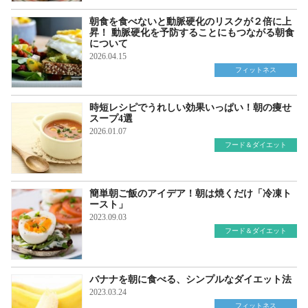
朝食を食べないと動脈硬化のリスクが２倍に上
昇！ 動脈硬化を予防することにもつながる朝食
について
2026.04.15
フィットネス
時短レシピでうれしい効果いっぱい！朝の痩せ
スープ4選
2026.01.07
フード＆ダイエット
簡単朝ご飯のアイデア！朝は焼くだけ「冷凍ト
ースト」
2023.09.03
フード＆ダイエット
バナナを朝に食べる、シンプルなダイエット法
2023.03.24
フィットネス