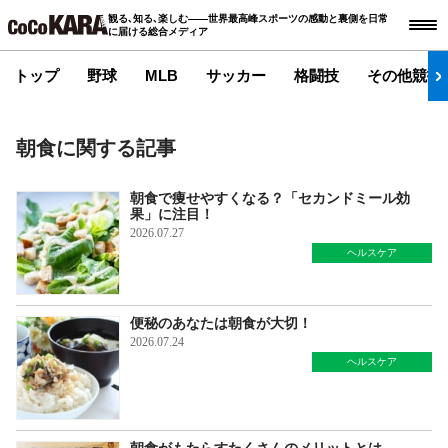
観る､知る､楽しむ――世界最高峰スポーツの感動と裏側を日常
に届ける総合メディア
トップ
野球
MLB
サッカー
格闘技
その他競技
朝食に関する記事
朝食で痩せやすくなる？「セカンドミール効
果」に注目！
2026.07.27
ヘルスケア
便秘のあなたは朝食が大切！
2026.07.24
ヘルスケア