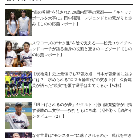
“燕の希望”を託された20歳内野手の素顔――「キャッチ
ボールを大事に」田中陽翔、レジェンドとの繋がりと歩
み【しのの応燕レポート】
スワローズの“ヤク進”を陰で支える――松元ユウイチヘ
ッドコーチが語る自身の役割と驚きのエピソード【しの
の応燕レポート】
【現地発】史上最強でも32強敗退…日本が強豪国に並ぶ
には？ 求められる“ロス五輪世代”の突き上げ 久保建
英が語った“現実”を覆す選手は出てくるか【W杯】
「胴上げされるのが夢」ヤクルト・池山隆寛監督が目指
す優勝の二文字――投打ともに再建、活性化へ【独占イ
ンタビュー（2）】
なぜ世界は“モンスター”に魅了されるのか 現代を生き