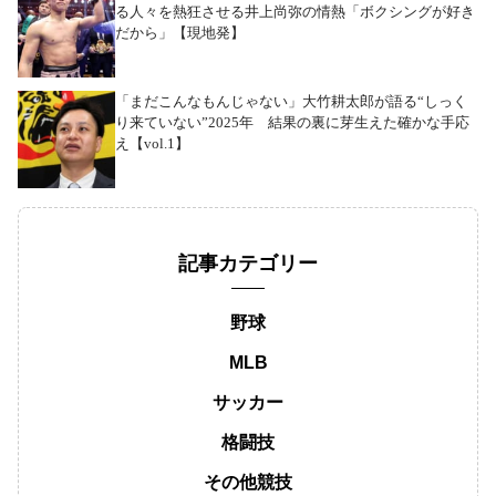
る人々を熱狂させる井上尚弥の情熱「ボクシングが好き
だから」【現地発】
「まだこんなもんじゃない」大竹耕太郎が語る“しっく
り来ていない”2025年 結果の裏に芽生えた確かな手応
え【vol.1】
記事カテゴリー
野球
MLB
サッカー
格闘技
その他競技