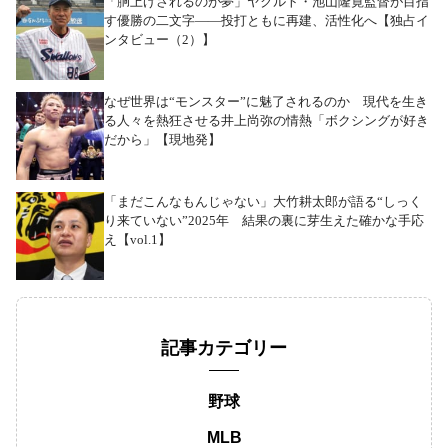
「胴上げされるのが夢」ヤクルト・池山隆寛監督が目指
す優勝の二文字――投打ともに再建、活性化へ【独占イ
ンタビュー（2）】
なぜ世界は“モンスター”に魅了されるのか 現代を生き
る人々を熱狂させる井上尚弥の情熱「ボクシングが好き
だから」【現地発】
「まだこんなもんじゃない」大竹耕太郎が語る“しっく
り来ていない”2025年 結果の裏に芽生えた確かな手応
え【vol.1】
記事カテゴリー
野球
MLB