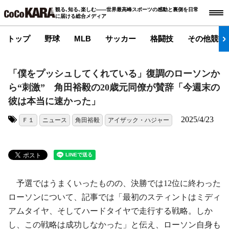
観る､知る､楽しむ――世界最高峰スポーツの感動と裏側を日常
に届ける総合メディア
トップ
野球
MLB
サッカー
格闘技
その他競技
「僕をプッシュしてくれている」復調のローソンか
ら“刺激” 角田裕毅の20歳元同僚が賛辞「今週末の
彼は本当に速かった」
2025/4/23
Ｆ１
ニュース
角田裕毅
アイザック・ハジャー
タグ:
予選ではうまくいったものの、決勝では12位に終わった
ローソンについて、記事では「最初のスティントはミディ
アムタイヤ、そしてハードタイヤで走行する戦略。しか
し、この戦略は成功しなかった」と伝え、ローソン自身も