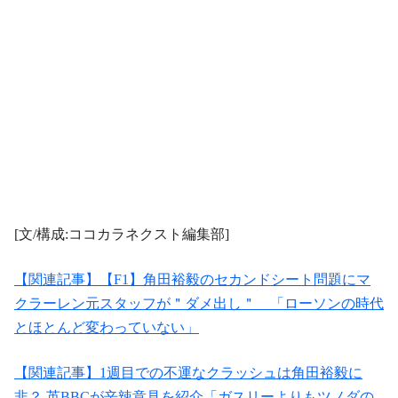
[文/構成:ココカラネクスト編集部]
【関連記事】【F1】角田裕毅のセカンドシート問題にマ
クラーレン元スタッフが＂ダメ出し＂ 「ローソンの時代
とほとんど変わっていない」
【関連記事】1週目での不運なクラッシュは角田裕毅に
非？ 英BBCが辛辣意見を紹介「ガスリーよりもツノダの