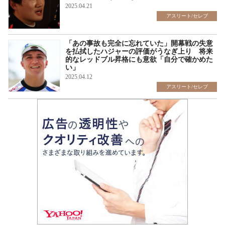
2025.04.21
アスリート/セレブ
「あの事故も完全に忘れていた」開幕戦の失意
を払拭したハジャーの評価がうなぎ上り 将来
的なレッドブル昇格にも意欲「自分で確かめた
い」
2025.04.12
アスリート/セレブ