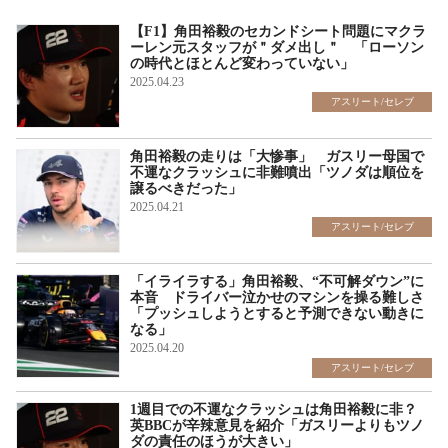
【F1】角田裕毅のセカンドシート問題にマクラ
ーレン元スタッフが＂ダメ出し＂ 「ローソン
の時代とほとんど変わっていない」
2025.04.23
アスリート/セレブ
角田裕毅の走りは「大惨事」 ガスリー母国で
不運なクラッシュに非難噴出「ツノダは順位を
譲るべきだった」
2025.04.21
アスリート/セレブ
「イライラする」角田裕毅、“不可解ダウン”に
本音 ドライバー泣かせのマシンを操る難しさ
「プッシュしようとすると予測できない動きに
なる」
2025.04.20
アスリート/セレブ
1週目での不運なクラッシュは角田裕毅に非？
英BBCが辛辣意見を紹介「ガスリーよりもツノ
ダの責任のほうが大きい」