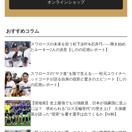
オンラインショップ
おすすめコラム
スワローズの未来を担う松下歩叶&石井巧――輝き始め
たルーキー2人の決意【しのの応燕レポート】
スワローズの“ヤク進”を陰で支える――松元ユウイチヘ
ッドコーチが語る自身の役割と驚きのエピソード【しの
の応燕レポート】
【現地発】史上最強でも32強敗退…日本が強豪国に並ぶ
には？ 求められる“ロス五輪世代”の突き上げ 久保建
英が語った“現実”を覆す選手は出てくるか【W杯】