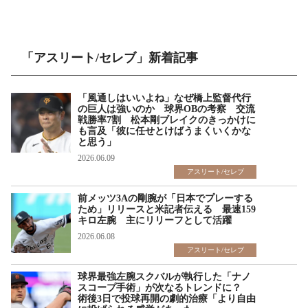
「アスリート/セレブ」新着記事
「風通しはいいよね」なぜ橋上監督代行
の巨人は強いのか 球界OBの考察 交流
戦勝率7割 松本剛ブレイクのきっかけに
も言及「彼に任せとけばうまくいくかな
と思う」
2026.06.09
アスリート/セレブ
前メッツ3Aの剛腕が「日本でプレーする
ため」リリースと米記者伝える 最速159
キロ左腕 主にリリーフとして活躍
2026.06.08
アスリート/セレブ
球界最強左腕スクバルが執行した「ナノ
スコープ手術」が次なるトレンドに？
術後3日で投球再開の劇的治療「より自由