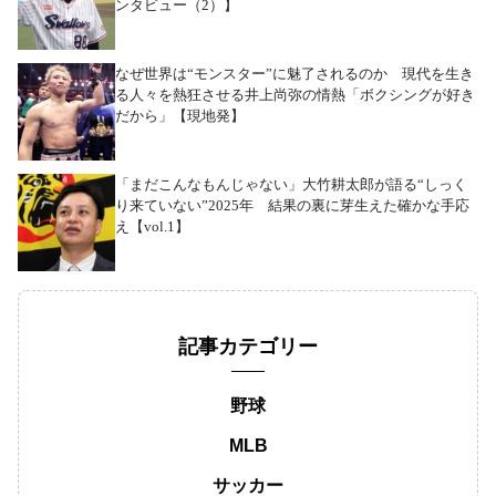
ンタビュー（2）】
なぜ世界は“モンスター”に魅了されるのか 現代を生き
る人々を熱狂させる井上尚弥の情熱「ボクシングが好き
だから」【現地発】
「まだこんなもんじゃない」大竹耕太郎が語る“しっく
り来ていない”2025年 結果の裏に芽生えた確かな手応
え【vol.1】
記事カテゴリー
野球
MLB
サッカー