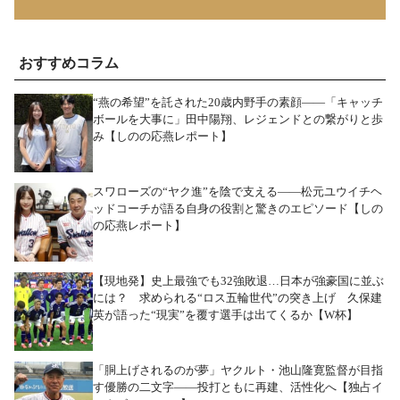
おすすめコラム
“燕の希望”を託された20歳内野手の素顔――「キャッチ
ボールを大事に」田中陽翔、レジェンドとの繋がりと歩
み【しのの応燕レポート】
スワローズの“ヤク進”を陰で支える――松元ユウイチヘ
ッドコーチが語る自身の役割と驚きのエピソード【しの
の応燕レポート】
【現地発】史上最強でも32強敗退…日本が強豪国に並ぶ
には？ 求められる“ロス五輪世代”の突き上げ 久保建
英が語った“現実”を覆す選手は出てくるか【W杯】
「胴上げされるのが夢」ヤクルト・池山隆寛監督が目指
す優勝の二文字――投打ともに再建、活性化へ【独占イ