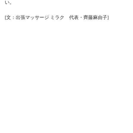
い。
[文：出張マッサージ ミラク 代表・齊藤麻由子]