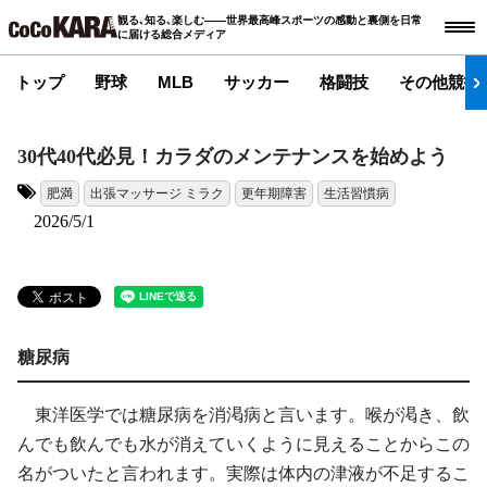
観る､知る､楽しむ――世界最高峰スポーツの感動と裏側を日常
に届ける総合メディア
トップ
野球
MLB
サッカー
格闘技
その他競技
30代40代必見！カラダのメンテナンスを始めよう
肥満
出張マッサージ ミラク
更年期障害
生活習慣病
タグ:
2026/5/1
糖尿病
東洋医学では糖尿病を消渇病と言います。喉が渇き、飲
んでも飲んでも水が消えていくように見えることからこの
名がついたと言われます。実際は体内の津液が不足するこ