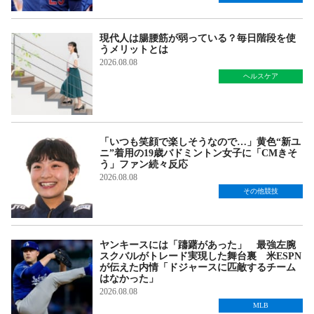
現代人は腸腰筋が弱っている？毎日階段を使
うメリットとは
2026.08.08
ヘルスケア
「いつも笑顔で楽しそうなので…」黄色“新ユ
ニ”着用の19歳バドミントン女子に「CMきそ
う」ファン続々反応
2026.08.08
その他競技
ヤンキースには「躊躇があった」 最強左腕
スクバルがトレード実現した舞台裏 米ESPN
が伝えた内情「ドジャースに匹敵するチーム
はなかった」
2026.08.08
MLB