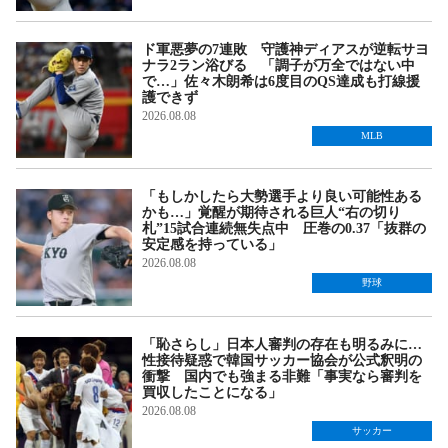
ド軍悪夢の7連敗 守護神ディアスが逆転サヨ
ナラ2ラン浴びる 「調子が万全ではない中
で…」佐々木朗希は6度目のQS達成も打線援
護できず
2026.08.08
MLB
「もしかしたら大勢選手より良い可能性ある
かも…」覚醒が期待される巨人“右の切り
札”15試合連続無失点中 圧巻の0.37「抜群の
安定感を持っている」
2026.08.08
野球
「恥さらし」日本人審判の存在も明るみに…
性接待疑惑で韓国サッカー協会が公式釈明の
衝撃 国内でも強まる非難「事実なら審判を
買収したことになる」
2026.08.08
サッカー