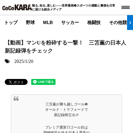
観る､知る､楽しむ――世界最高峰スポーツの感動と裏側を日常
に届ける総合メディア
トップ
野球
MLB
サッカー
格闘技
その他競技
【動画】マンUを粉砕する一撃！ 三笘薫の日本人
新記録弾をチェック
2025/1/20
三笘薫が勝ち越しゴール⚽️
オールド・トラフォードで
新記録樹立㊗️🎉
プレミア通算15ゴール目は
岡崎慎司を抜き日本人選手の