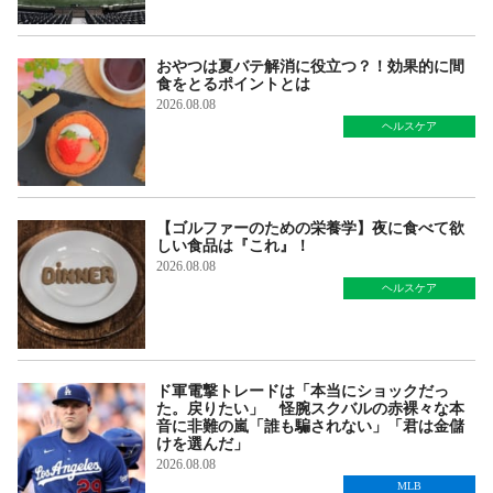
おやつは夏バテ解消に役立つ？！効果的に間
食をとるポイントとは
2026.08.08
ヘルスケア
【ゴルファーのための栄養学】夜に食べて欲
しい食品は『これ』！
2026.08.08
ヘルスケア
ド軍電撃トレードは「本当にショックだっ
た。戻りたい」 怪腕スクバルの赤裸々な本
音に非難の嵐「誰も騙されない」「君は金儲
けを選んだ」
2026.08.08
MLB