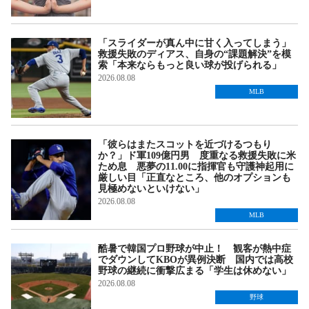
「スライダーが真ん中に甘く入ってしまう」
救援失敗のディアス、自身の“課題解決”を模
索「本来ならもっと良い球が投げられる」
2026.08.08
MLB
「彼らはまたスコットを近づけるつもり
か？」ド軍109億円男 度重なる救援失敗に米
ため息 悪夢の11.00に指揮官も守護神起用に
厳しい目「正直なところ、他のオプションも
見極めないといけない」
2026.08.08
MLB
酷暑で韓国プロ野球が中止！ 観客が熱中症
でダウンしてKBOが異例決断 国内では高校
野球の継続に衝撃広まる「学生は休めない」
2026.08.08
野球