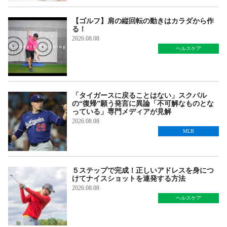
【ゴルフ】肩の縦回転の動きはカラダから作
る！
2026.08.08
ヘルスケア
「タイガースに戻ることはない」スクバル
の“復帰”願う発言に異論「不可解なものとな
っている」専門メディアが見解
2026.08.08
MLB
５ステップで完成！正しいアドレスを身につ
けてナイスショットを連発する方法
2026.08.08
ヘルスケア