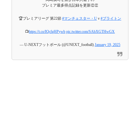
プレミア最多得点記録を更新👏👏
🏆プレミアリーグ 第22節
#マンチェスター・U
v
#ブライトン
📺
https://t.co/IQcfgHPywb
pic.twitter.com/SAbXGTHwGX
— U-NEXTフットボール (@UNEXT_football)
January 19, 2025