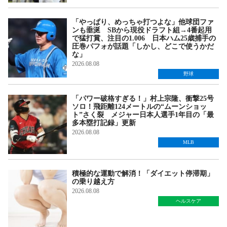
「やっぱり、めっちゃ打つよな」他球団ファ
ンも垂涎 SBから現役ドラフト組→4番起用
で猛打賞、注目の1.006 日本ハム25歳捕手の
圧巻パフォが話題「しかし、どこで使うかだ
な」
2026.08.08
野球
「パワー破格すぎる！」村上宗隆、衝撃25号
ソロ！飛距離124メートルの“ムーンショッ
ト”さく裂 メジャー日本人選手1年目の「最
多本塁打記録」更新
2026.08.08
MLB
積極的な運動で解消！「ダイエット停滞期」
の乗り越え方
2026.08.08
ヘルスケア