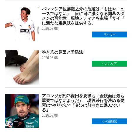
バレンシア佐藤龍之介の活躍は「もはやニュ
ースではない」 日に日に濃くなる開幕スタ
メンの可能性 現地メディアも主張「サイド
に新たな選択肢を提供する」
2026.08.08
サッカー
巻き爪の原因と予防法
2026.08.08
ヘルスケア
アロンソが約73億円を要求も「金銭面は最も
重要ではないようだ」 現役続行を決める要
素は“やりがい”「交渉は前向きに進んでい
る」
2026.08.08
その他競技