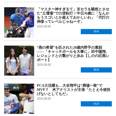
「マスター神すぎるて」京セラを騒然とさせ
た“土壇場”での逆転打！中日36歳に「なんか
もうスゴいとか超えておかしいわ」「代打の
神様ってレベルじゃねーぞ」
2026.08.08
野球
“燕の希望”を託された20歳内野手の素顔
――「キャッチボールを大事に」田中陽翔、
レジェンドとの繋がりと歩み【しのの応燕レ
ポート】
2026.08.08
野球
PCA大活躍も…大谷翔平は“満場一致”で
MVP？ 米アナリストが主張「たとえ今後投
げないとしてもだ」
2026.08.08
MLB