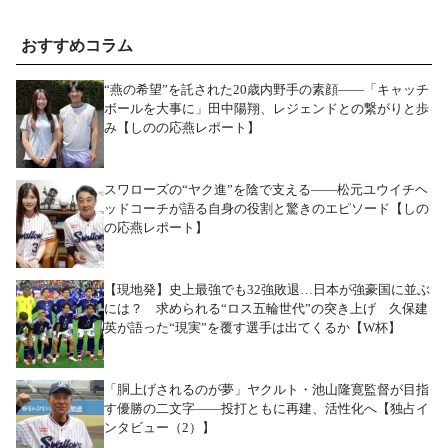
おすすめコラム
“燕の希望”を託された20歳内野手の素顔――「キャッチ
ボールを大事に」田中陽翔、レジェンドとの繋がりと歩
み【しのの応燕レポート】
スワローズの“ヤク進”を陰で支える――松元ユウイチヘ
ッドコーチが語る自身の役割と驚きのエピソード【しの
の応燕レポート】
【現地発】史上最強でも32強敗退…日本が強豪国に並ぶ
には？ 求められる“ロス五輪世代”の突き上げ 久保建
英が語った“現実”を覆す選手は出てくるか【W杯】
「胴上げされるのが夢」ヤクルト・池山隆寛監督が目指
す優勝の二文字――投打ともに再建、活性化へ【独占イ
ンタビュー（2）】