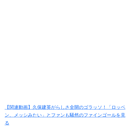
【関連動画】久保建英がらしさ全開のゴラッソ！「ロッベ
ン、メッシみたい」とファンも騒然のファインゴールを見
る