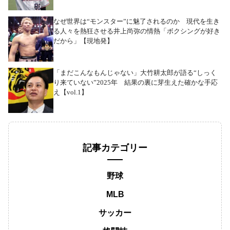
なぜ世界は“モンスター”に魅了されるのか 現代を生き
る人々を熱狂させる井上尚弥の情熱「ボクシングが好き
だから」【現地発】
「まだこんなもんじゃない」大竹耕太郎が語る“しっく
り来ていない”2025年 結果の裏に芽生えた確かな手応
え【vol.1】
記事カテゴリー
野球
MLB
サッカー