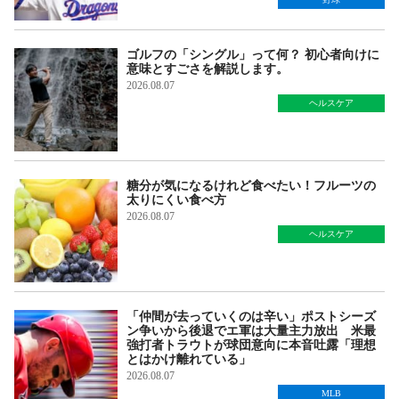
ゴルフの「シングル」って何？ 初心者向けに
意味とすごさを解説します。
2026.08.07
ヘルスケア
糖分が気になるけれど食べたい！フルーツの
太りにくい食べ方
2026.08.07
ヘルスケア
「仲間が去っていくのは辛い」ポストシーズ
ン争いから後退でエ軍は大量主力放出 米最
強打者トラウトが球団意向に本音吐露「理想
とはかけ離れている」
2026.08.07
MLB