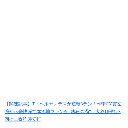
【関連記事】T・ヘルナンデスが逆転3ラン！昨季CY賞左
腕から豪快弾で本拠地ファンが“熱狂の渦” 大谷翔平は3
回に二塁強襲安打