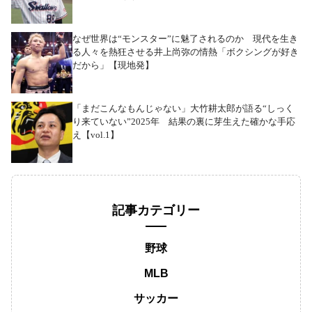
なぜ世界は“モンスター”に魅了されるのか 現代を生き
る人々を熱狂させる井上尚弥の情熱「ボクシングが好き
だから」【現地発】
「まだこんなもんじゃない」大竹耕太郎が語る“しっく
り来ていない”2025年 結果の裏に芽生えた確かな手応
え【vol.1】
記事カテゴリー
野球
MLB
サッカー