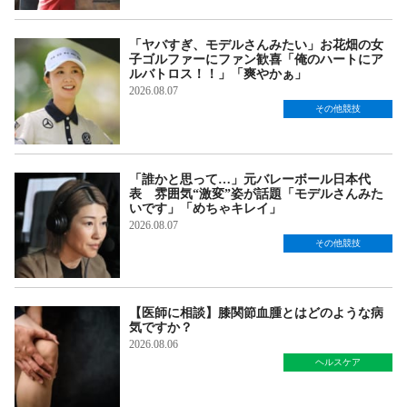
「ヤバすぎ、モデルさんみたい」お花畑の女
子ゴルファーにファン歓喜「俺のハートにア
ルバトロス！！」「爽やかぁ」
2026.08.07
その他競技
「誰かと思って…」元バレーボール日本代
表 雰囲気“激変”姿が話題「モデルさんみた
いです」「めちゃキレイ」
2026.08.07
その他競技
【医師に相談】膝関節血腫とはどのような病
気ですか？
2026.08.06
ヘルスケア