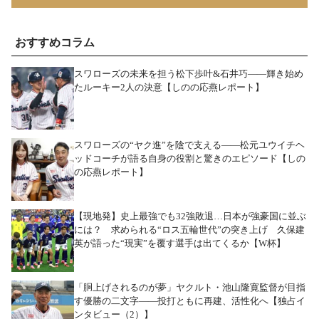
おすすめコラム
スワローズの未来を担う松下歩叶&石井巧――輝き始め
たルーキー2人の決意【しのの応燕レポート】
スワローズの“ヤク進”を陰で支える――松元ユウイチヘ
ッドコーチが語る自身の役割と驚きのエピソード【しの
の応燕レポート】
【現地発】史上最強でも32強敗退…日本が強豪国に並ぶ
には？ 求められる“ロス五輪世代”の突き上げ 久保建
英が語った“現実”を覆す選手は出てくるか【W杯】
「胴上げされるのが夢」ヤクルト・池山隆寛監督が目指
す優勝の二文字――投打ともに再建、活性化へ【独占イ
ンタビュー（2）】