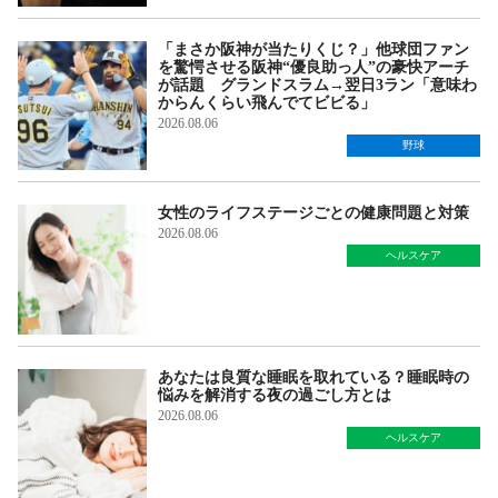
「まさか阪神が当たりくじ？」他球団ファン
を驚愕させる阪神“優良助っ人”の豪快アーチ
が話題 グランドスラム→翌日3ラン「意味わ
からんくらい飛んでてビビる」
2026.08.06
野球
女性のライフステージごとの健康問題と対策
2026.08.06
ヘルスケア
あなたは良質な睡眠を取れている？睡眠時の
悩みを解消する夜の過ごし方とは
2026.08.06
ヘルスケア