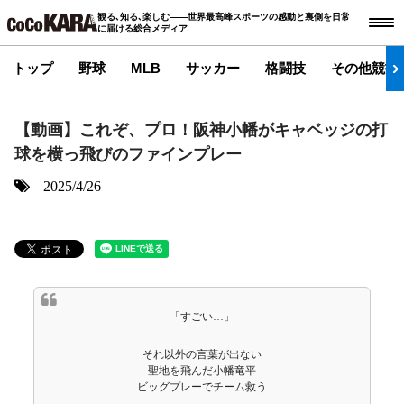
観る､知る､楽しむ――世界最高峰スポーツの感動と裏側を日常
に届ける総合メディア
トップ
野球
MLB
サッカー
格闘技
その他競技
【動画】これぞ、プロ！阪神小幡がキャベッジの打
球を横っ飛びのファインプレー
2025/4/26
「すごい…」
それ以外の言葉が出ない
聖地を飛んだ小幡竜平
ビッグプレーでチーム救う