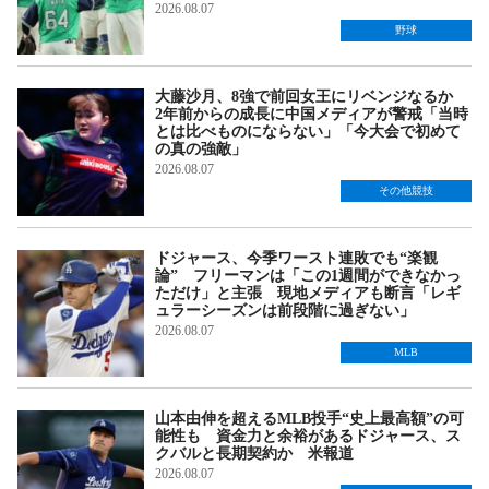
2026.08.07
野球
大藤沙月、8強で前回女王にリベンジなるか
2年前からの成長に中国メディアが警戒「当時
とは比べものにならない」「今大会で初めて
の真の強敵」
2026.08.07
その他競技
ドジャース、今季ワースト連敗でも“楽観
論” フリーマンは「この1週間ができなかっ
ただけ」と主張 現地メディアも断言「レギ
ュラーシーズンは前段階に過ぎない」
2026.08.07
MLB
山本由伸を超えるMLB投手“史上最高額”の可
能性も 資金力と余裕があるドジャース、ス
クバルと長期契約か 米報道
2026.08.07