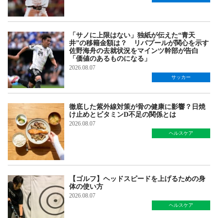
「サノに上限はない」独紙が伝えた“青天
井”の移籍金額は？ リバプールが関心を示す
佐野海舟の去就状況をマインツ幹部が告白
「価値のあるものになる」
2026.08.07
サッカー
徹底した紫外線対策が骨の健康に影響？日焼
け止めとビタミンD不足の関係とは
2026.08.07
ヘルスケア
【ゴルフ】ヘッドスピードを上げるための身
体の使い方
2026.08.07
ヘルスケア