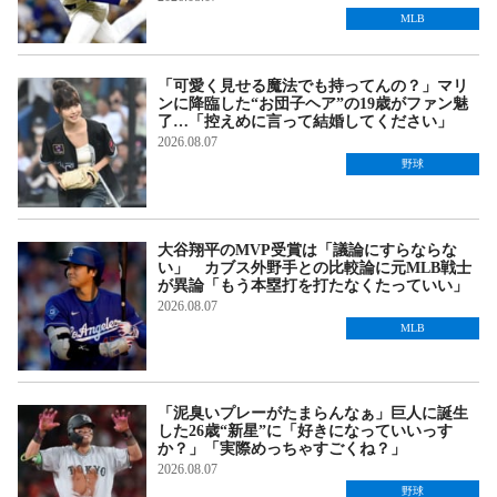
MLB
「可愛く見せる魔法でも持ってんの？」マリ
ンに降臨した“お団子ヘア”の19歳がファン魅
了…「控えめに言って結婚してください」
2026.08.07
野球
大谷翔平のMVP受賞は「議論にすらならな
い」 カブス外野手との比較論に元MLB戦士
が異論「もう本塁打を打たなくたっていい」
2026.08.07
MLB
「泥臭いプレーがたまらんなぁ」巨人に誕生
した26歳“新星”に「好きになっていいっす
か？」「実際めっちゃすごくね？」
2026.08.07
野球