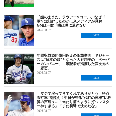
「謎のままだ」ラウアー&コール、なぜド
軍“に残留”したのか…米メディアが見解
GMは一蹴「噂は噂に過ぎない」
2026.08.07
MLB
年間収益1584億円超えの衝撃事実 ドジャー
スは“日本の顔”となった大谷翔平の「ペーパ
ーカンパニー」 米記者が指摘した異次元の
「恩恵」
2026.08.07
MLB
「マジで戻ってきてくれてありがとう」得点
圏打率4割超え！中日が誇る“代打の神様”に称
賛の声続々…「当たり前のように打つマスタ
ー神すぎる」「また初球で決めたな」
2026.08.07
野球