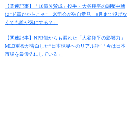
【関連記事】「10億％賛成」投手・大谷翔平の調整中断
は“ド軍だからこそ” 米司会が独自意見「8月まで投げな
くても誰が気にする？」
【関連記事】NPB側からも漏れた「大谷翔平の影響力」
MLB重役が告白した“日本球界へのリアル評”「今は日本
市場を最優先にしている」