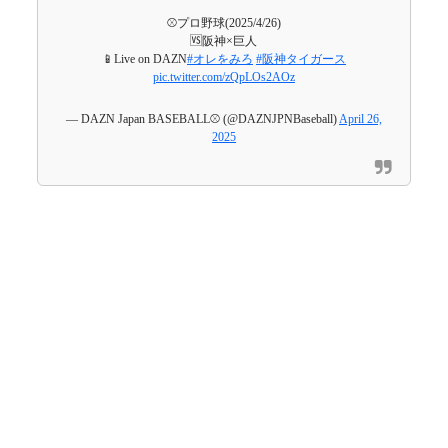
⚾プロ野球(2025/4/26)
🆚阪神×巨人
📱Live on DAZN
#オレをみろ
#阪神タイガース
pic.twitter.com/zQpLOs2AOz
— DAZN Japan BASEBALL⚾️ (@DAZNJPNBaseball)
April 26,
2025