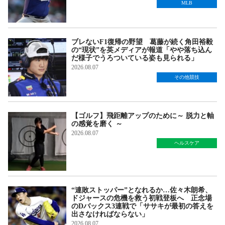
MLB
ブレないF1復帰の野望 葛藤が続く角田裕毅
の“現状”を英メディアが報道「やや落ち込ん
だ様子でうろついている姿も見られる」
2026.08.07
その他競技
【ゴルフ】飛距離アップのために～ 脱力と軸
の感覚を磨く ～
2026.08.07
ヘルスケア
“連敗ストッパー”となれるか…佐々木朗希、
ドジャースの危機を救う初戦登板へ 正念場
のDバックス3連戦で「ササキが最初の答えを
出さなければならない」
2026.08.07