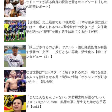
ッドコーチが語る自身の役割と驚きのエピソード【しの
の応燕レポート】
【現地発】史上最強でも32強敗退…日本が強豪国に並ぶ
には？ 求められる“ロス五輪世代”の突き上げ 久保建
英が語った“現実”を覆す選手は出てくるか【W杯】
「胴上げされるのが夢」ヤクルト・池山隆寛監督が目指
す優勝の二文字――投打ともに再建、活性化へ【独占イ
ンタビュー（2）】
なぜ世界は“モンスター”に魅了されるのか 現代を生き
る人々を熱狂させる井上尚弥の情熱「ボクシングが好き
だから」【現地発】
「まだこんなもんじゃない」大竹耕太郎が語る“しっく
り来ていない”2025年 結果の裏に芽生えた確かな手応
え【vol.1】