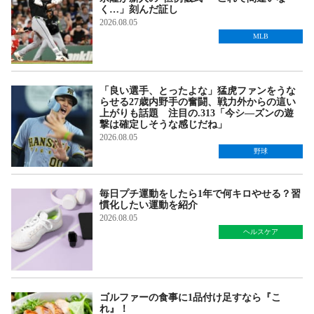
く…」刻んだ証し
2026.08.05
MLB
「良い選手、とったよな」猛虎ファンをうな
らせる27歳内野手の奮闘、戦力外からの這い
上がりも話題 注目の.313「今シ―ズンの遊
撃は確定しそうな感じだね」
2026.08.05
野球
毎日プチ運動をしたら1年で何キロやせる？習
慣化したい運動を紹介
2026.08.05
ヘルスケア
ゴルファーの食事に1品付け足すなら『こ
れ』！