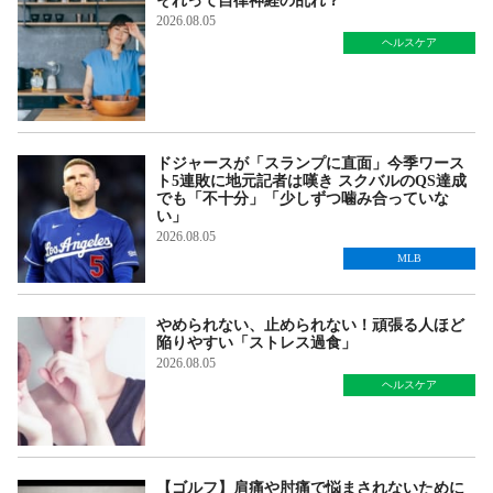
それって自律神経の乱れ？
2026.08.05
ヘルスケア
ドジャースが「スランプに直面」今季ワース
ト5連敗に地元記者は嘆き スクバルのQS達成
でも「不十分」「少しずつ噛み合っていな
い」
2026.08.05
MLB
やめられない、止められない！頑張る人ほど
陥りやすい「ストレス過食」
2026.08.05
ヘルスケア
【ゴルフ】肩痛や肘痛で悩まされないために