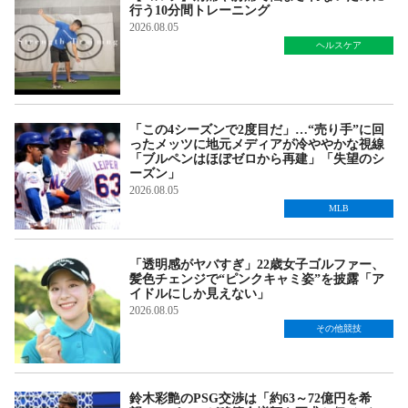
行う10分間トレーニング
2026.08.05
ヘルスケア
「この4シーズンで2度目だ」…“売り手”に回
ったメッツに地元メディアが冷ややかな視線
「ブルペンはほぼゼロから再建」「失望のシ
ーズン」
2026.08.05
MLB
「透明感がヤバすぎ」22歳女子ゴルファー、
髪色チェンジで“ピンクキャミ姿”を披露「ア
イドルにしか見えない」
2026.08.05
その他競技
鈴木彩艶のPSG交渉は「約63～72億円を希