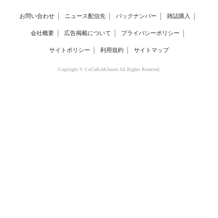
お問い合わせ
│
ニュース配信先
│
バックナンバー
│
雑誌購入
│
会社概要
│
広告掲載について
│
プライバシーポリシー
│
サイトポリシー
│
利用規約
│
サイトマップ
Copyright © CoCoKARAnext All Rights Reserved.