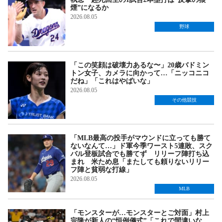
煙”になるか
2026.08.05
野球
「この笑顔は破壊力あるな〜」20歳バドミン
トン女子、カメラに向かって…「ニッコニコ
だね」「これはやばいな」
2026.08.05
その他競技
「MLB最高の投手がマウンドに立っても勝て
ないなんて…」ド軍今季ワースト5連敗、スク
バル登板試合でも勝てず リリーフ陣打ち込
まれ 米ため息「またしても頼りないリリー
フ陣と貧弱な打線」
2026.08.05
MLB
「モンスターが…モンスターとご対面」村上
宗隆が新人の“恒例儀式”「これで間違いな