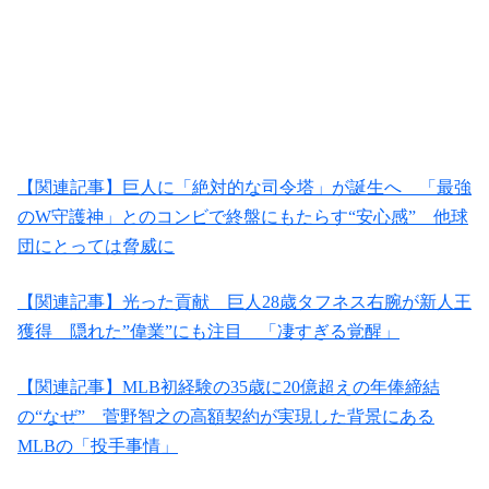
【関連記事】巨人に「絶対的な司令塔」が誕生へ 「最強
のW守護神」とのコンビで終盤にもたらす“安心感” 他球
団にとっては脅威に
【関連記事】光った貢献 巨人28歳タフネス右腕が新人王
獲得 隠れた”偉業”にも注目 「凄すぎる覚醒」
【関連記事】MLB初経験の35歳に20億超えの年俸締結
の“なぜ” 菅野智之の高額契約が実現した背景にある
MLBの「投手事情」