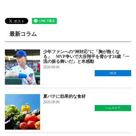
最新コラム
少年ファンへの“神対応”に「胸が熱くな
る」 MVP争いで大谷翔平を脅かす24歳「一
流の振る舞いだ」と米感動
2026.08.06
MLB
夏バテに効果的な食材
2026.08.06
ヘルスケア