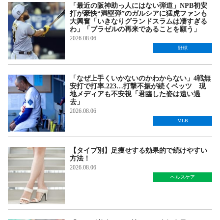
「最近の阪神助っ人にはない弾道」NPB初安
打が豪快“満塁弾”のガルシアに猛虎ファンも
大興奮「いきなりグランドスラムは凄すぎる
わ」「ブラゼルの再来であることを願う」
2026.08.06
野球
「なぜ上手くいかないのかわからない」4戦無
安打で打率.223…打撃不振が続くベッツ 現
地メディアも不安視「君臨した姿は遠い過
去」
2026.08.06
MLB
【タイプ別】足痩せする効果的で続けやすい
方法！
2026.08.06
ヘルスケア