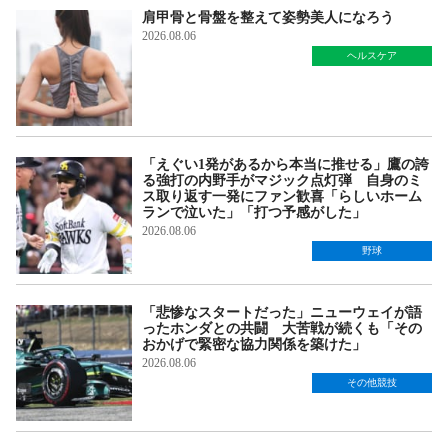
肩甲骨と骨盤を整えて姿勢美人になろう
2026.08.06
ヘルスケア
「えぐい1発があるから本当に推せる」鷹の誇
る強打の内野手がマジック点灯弾 自身のミ
ス取り返す一発にファン歓喜「らしいホーム
ランで泣いた」「打つ予感がした」
2026.08.06
野球
「悲惨なスタートだった」ニューウェイが語
ったホンダとの共闘 大苦戦が続くも「その
おかげで緊密な協力関係を築けた」
2026.08.06
その他競技