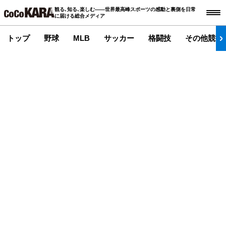
観る､知る､楽しむ――世界最高峰スポーツの感動と裏側を日常
に届ける総合メディア
トップ
野球
MLB
サッカー
格闘技
その他競技