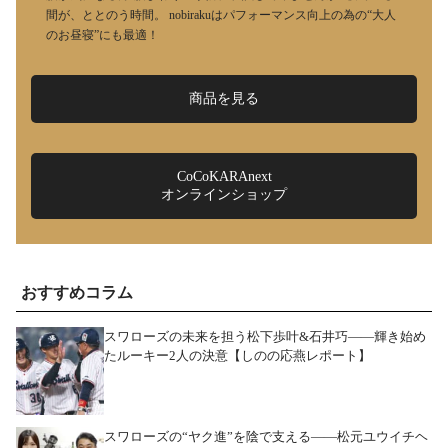
間が、ととのう時間。 nobirakuはパフォーマンス向上の為の“大人
のお昼寝”にも最適！
商品を見る
CoCoKARAnext
オンラインショップ
おすすめコラム
スワローズの未来を担う松下歩叶&石井巧――輝き始め
たルーキー2人の決意【しのの応燕レポート】
スワローズの“ヤク進”を陰で支える――松元ユウイチヘ