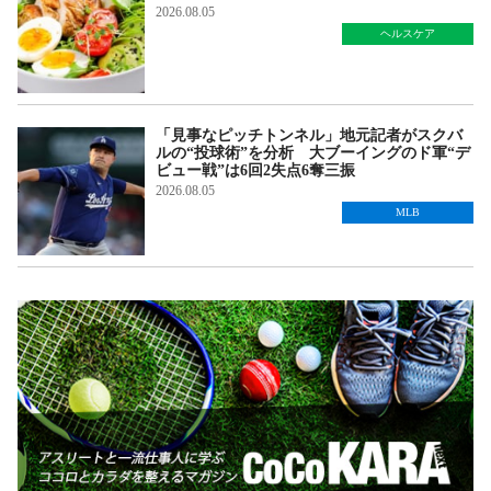
2026.08.05
ヘルスケア
「見事なピッチトンネル」地元記者がスクバ
ルの“投球術”を分析 大ブーイングのド軍“デ
ビュー戦”は6回2失点6奪三振
2026.08.05
MLB