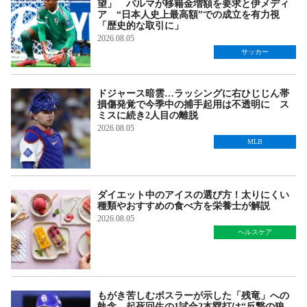
望」 パルマが移籍金増額を要求と伊メディ
ア “日本人史上最高額”での成立を有力視
「歴史的な取引に」
2026.08.05
サッカー
ドジャース暗雲…ラッシングに右ひじじん帯
損傷発覚で今季中の捕手起用は不透明に ス
ミスに続き2人目の離脱
2026.08.05
MLB
ダイエット中のアイスの選び方！太りにくい
種類やおすすめの食べ方を栄養士が解説
2026.08.05
ヘルスケア
もがき苦しむボスラーが示した「残竜」への
執念 起死回生の1試合2本塁打は“反撃の狼