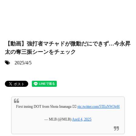
【動画】強打者マチャドが微動だにできず…今永昇
太の奪三振シーンをチェック
2025/4/5
First inning DOT from Shota Imanaga 😮‍💨
pic.twitter.com/5TEsNW3jrH
— MLB (@MLB)
April 4, 2025