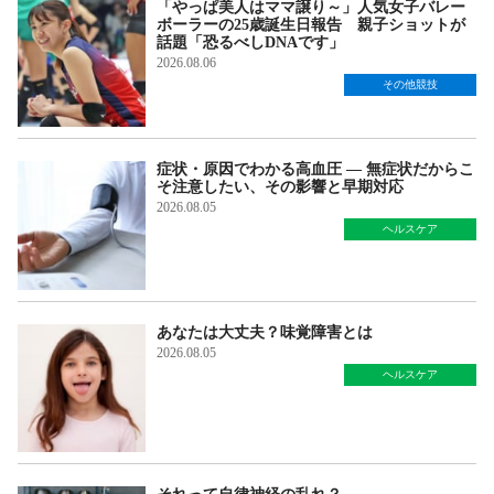
「やっぱ美人はママ譲り～」人気女子バレー
ボーラーの25歳誕生日報告 親子ショットが
話題「恐るべしDNAです」
2026.08.06
その他競技
症状・原因でわかる高血圧 — 無症状だからこ
そ注意したい、その影響と早期対応
2026.08.05
ヘルスケア
あなたは大丈夫？味覚障害とは
2026.08.05
ヘルスケア