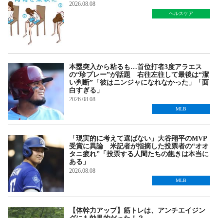
2026.08.08
ヘルスケア
本塁突入から粘るも…首位打者3度アラエス
の“珍プレー”が話題 右往左往して最後は“潔
い判断”「彼はニンジャになれなかった」「面
白すぎる」
2026.08.08
MLB
「現実的に考えて選ばない」大谷翔平のMVP
受賞に異論 米記者が指摘した投票者の“オオ
タニ疲れ”「投票する人間たちの飽きは本当に
ある」
2026.08.08
MLB
【体幹力アップ】筋トレは、アンチエイジン