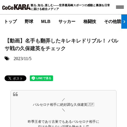
観る､知る､楽しむ――世界最高峰スポーツの感動と裏側を日常
に届ける総合メディア
トップ
野球
MLB
サッカー
格闘技
その他競技
【動画】名手も翻弄したキレキレドリブル！ バル
サ戦の久保建英をチェック
2023/11/5
／
バルセロナ相手に絶好調な久保建英🇯🇵
＼
昨季王者であり古巣でもあるバルセロナ相手に
引けを取らない活躍を魅せる！👏