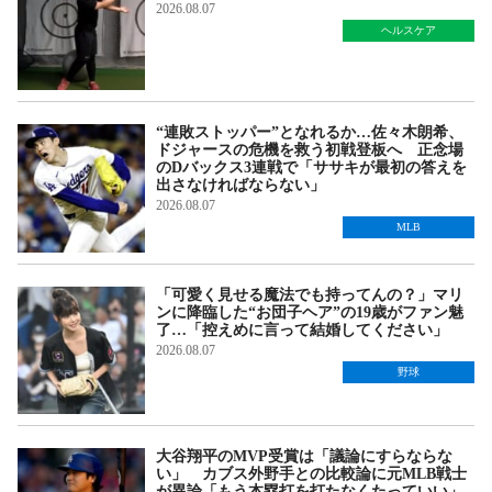
2026.08.07
ヘルスケア
“連敗ストッパー”となれるか…佐々木朗希、
ドジャースの危機を救う初戦登板へ 正念場
のDバックス3連戦で「ササキが最初の答えを
出さなければならない」
2026.08.07
MLB
「可愛く見せる魔法でも持ってんの？」マリ
ンに降臨した“お団子ヘア”の19歳がファン魅
了…「控えめに言って結婚してください」
2026.08.07
野球
大谷翔平のMVP受賞は「議論にすらならな
い」 カブス外野手との比較論に元MLB戦士
が異論「もう本塁打を打たなくたっていい」