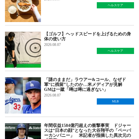
ヘルスケア
【ゴルフ】ヘッドスピードを上げるための身
体の使い方
2026.08.07
ヘルスケア
「謎のままだ」ラウアー&コール、なぜド
軍“に残留”したのか…米メディアが見解
GMは一蹴「噂は噂に過ぎない」
2026.08.07
MLB
年間収益1584億円超えの衝撃事実 ドジャー
スは“日本の顔”となった大谷翔平の「ペーパ
ーカンパニー」 米記者が指摘した異次元の