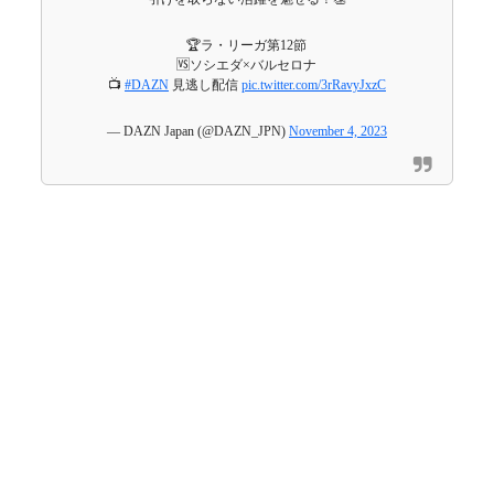
🏆ラ・リーガ第12節
🆚ソシエダ×バルセロナ
📺
#DAZN
見逃し配信
pic.twitter.com/3rRavyJxzC
— DAZN Japan (@DAZN_JPN)
November 4, 2023