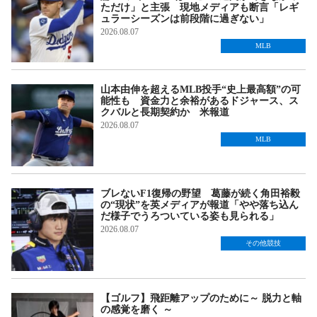
ただけ」と主張 現地メディアも断言「レギ
ュラーシーズンは前段階に過ぎない」
2026.08.07
MLB
山本由伸を超えるMLB投手“史上最高額”の可
能性も 資金力と余裕があるドジャース、ス
クバルと長期契約か 米報道
2026.08.07
MLB
ブレないF1復帰の野望 葛藤が続く角田裕毅
の“現状”を英メディアが報道「やや落ち込ん
だ様子でうろついている姿も見られる」
2026.08.07
その他競技
【ゴルフ】飛距離アップのために～ 脱力と軸
の感覚を磨く ～