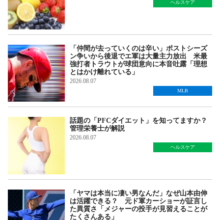
ヘルスケア
「仲間が去っていくのは辛い」ポストシーズ
ン争いから後退でエ軍は大量主力放出 米最
強打者トラウトが球団意向に本音吐露「理想
とはかけ離れている」
2026.08.07
MLB
話題の「PFCダイエット」を知ってますか？
管理栄養士が解説
2026.08.07
ヘルスケア
「ヤマは本当に凄い男なんだ」なぜ山本由伸
は活躍できる？ 元ド軍カーショーが証言し
た異質さ「メジャーの投手が見習えることが
たくさんある」