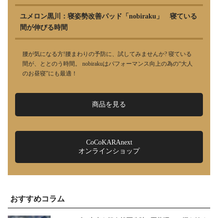
ユメロン黒川：寝姿勢改善パッド「nobiraku」 寝ている
間が伸びる時間
腰が気になる方!腰まわりの予防に、試してみませんか? 寝ている
間が、ととのう時間。 nobirakuはパフォーマンス向上の為の“大人
のお昼寝”にも最適！
商品を見る
CoCoKARAnext
オンラインショップ
おすすめコラム