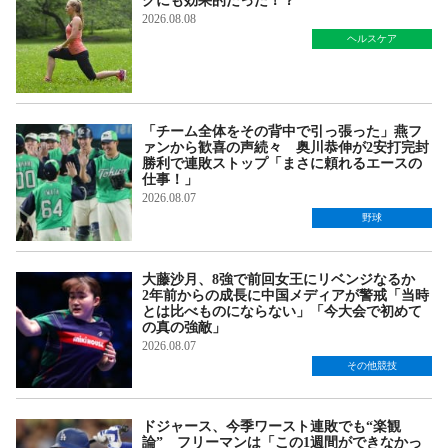
グにも効果的だった！？
2026.08.08
ヘルスケア
「チーム全体をその背中で引っ張った」燕フ
ァンから歓喜の声続々 奥川恭伸が2安打完封
勝利で連敗ストップ「まさに頼れるエースの
仕事！」
2026.08.07
野球
大藤沙月、8強で前回女王にリベンジなるか
2年前からの成長に中国メディアが警戒「当時
とは比べものにならない」「今大会で初めて
の真の強敵」
2026.08.07
その他競技
ドジャース、今季ワースト連敗でも“楽観
論” フリーマンは「この1週間ができなかっ