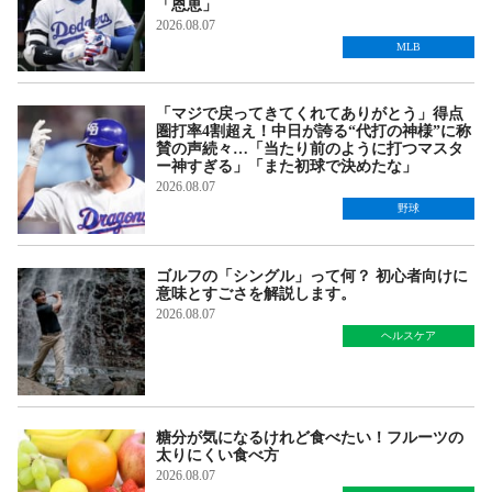
「恩恵」
2026.08.07
MLB
「マジで戻ってきてくれてありがとう」得点
圏打率4割超え！中日が誇る“代打の神様”に称
賛の声続々…「当たり前のように打つマスタ
ー神すぎる」「また初球で決めたな」
2026.08.07
野球
ゴルフの「シングル」って何？ 初心者向けに
意味とすごさを解説します。
2026.08.07
ヘルスケア
糖分が気になるけれど食べたい！フルーツの
太りにくい食べ方
2026.08.07