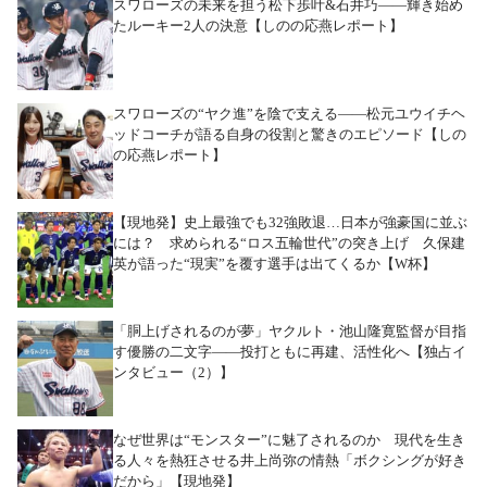
スワローズの未来を担う松下歩叶&石井巧――輝き始め
たルーキー2人の決意【しのの応燕レポート】
スワローズの“ヤク進”を陰で支える――松元ユウイチヘ
ッドコーチが語る自身の役割と驚きのエピソード【しの
の応燕レポート】
【現地発】史上最強でも32強敗退…日本が強豪国に並ぶ
には？ 求められる“ロス五輪世代”の突き上げ 久保建
英が語った“現実”を覆す選手は出てくるか【W杯】
「胴上げされるのが夢」ヤクルト・池山隆寛監督が目指
す優勝の二文字――投打ともに再建、活性化へ【独占イ
ンタビュー（2）】
なぜ世界は“モンスター”に魅了されるのか 現代を生き
る人々を熱狂させる井上尚弥の情熱「ボクシングが好き
だから」【現地発】