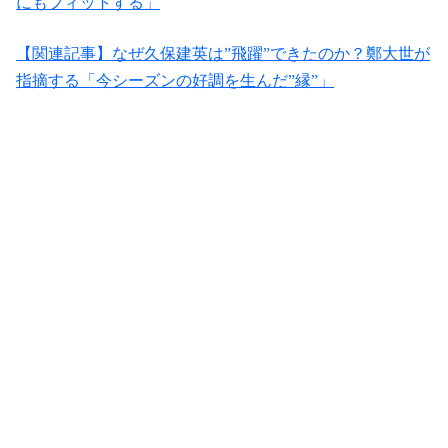
にもフィットする」
【関連記事】なぜ久保建英は”飛躍”できたのか？鄭大世が
指摘する「今シーズンの好調を生んだ”縁”」