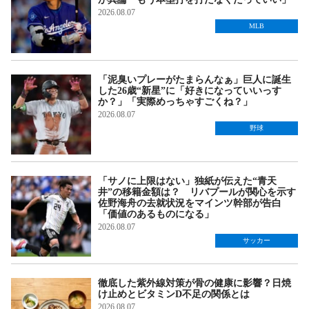
2026.08.07
MLB
「泥臭いプレーがたまらんなぁ」巨人に誕生
した26歳“新星”に「好きになっていいっす
か？」「実際めっちゃすごくね？」
2026.08.07
野球
「サノに上限はない」独紙が伝えた“青天
井”の移籍金額は？ リバプールが関心を示す
佐野海舟の去就状況をマインツ幹部が告白
「価値のあるものになる」
2026.08.07
サッカー
徹底した紫外線対策が骨の健康に影響？日焼
け止めとビタミンD不足の関係とは
2026.08.07