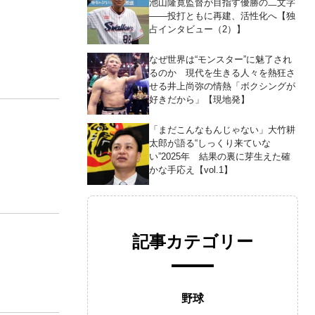
池山隆寛監督が目指す優勝の二文字
――投打ともに再建、活性化へ【独
占インタビュー（2）】
なぜ世界は“モンスター”に魅了され
るのか 現代を生きる人々を熱狂さ
せる井上尚弥の情熱「ボクシングが
好きだから」【現地発】
「まだこんなもんじゃない」大竹耕
太郎が語る“しっくり来ていな
い”2025年 結果の裏に芽生えた確
かな手応え【vol.1】
記事カテゴリー
野球