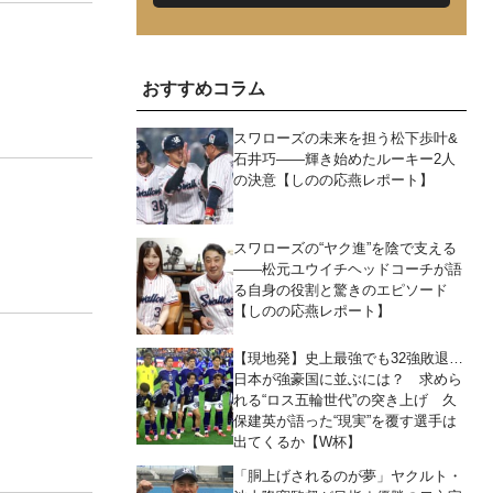
おすすめコラム
スワローズの未来を担う松下歩叶&
石井巧――輝き始めたルーキー2人
の決意【しのの応燕レポート】
スワローズの“ヤク進”を陰で支える
――松元ユウイチヘッドコーチが語
る自身の役割と驚きのエピソード
【しのの応燕レポート】
【現地発】史上最強でも32強敗退…
日本が強豪国に並ぶには？ 求めら
れる“ロス五輪世代”の突き上げ 久
保建英が語った“現実”を覆す選手は
出てくるか【W杯】
「胴上げされるのが夢」ヤクルト・