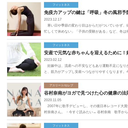
フィットネス
免疫力アップの鍵は「呼吸」冬の風邪予
2023.12.17
寒い日や季節の変わり目はからだがついていかず、体
忙しくて休めない」「子供の受験がある」など、冬は何
フィットネス
安産で元気な赤ちゃんを迎えるために！
2023.02.12
妊娠中は、流産への不安などもあり運動不足になりが
と、筋力がアップし安産へつながりやすくなります。今
アスリート/セレブ
谷村奈南がヨガで見つけた心の健康の法
2020.11.05
2007年に歌手デビューし、その後日本レコード大
村奈南さん。 ・今すぐ読みたい→ 谷村奈南 歌手から
フィットネス