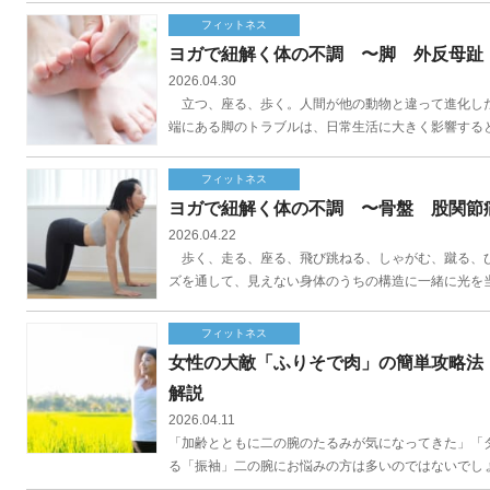
フィットネス
ヨガで紐解く体の不調 〜脚 外反母趾
2026.04.30
立つ、座る、歩く。人間が他の動物と違って進化した
端にある脚のトラブルは、日常生活に大きく影響すると
フィットネス
ヨガで紐解く体の不調 〜骨盤 股関節
2026.04.22
歩く、走る、座る、飛び跳ねる、しゃがむ、蹴る、ひ
ズを通して、見えない身体のうちの構造に一緒に光を当
フィットネス
女性の大敵「ふりそで肉」の簡単攻略法
解説
2026.04.11
「加齢とともに二の腕のたるみが気になってきた」「
る「振袖」二の腕にお悩みの方は多いのではないでしょ