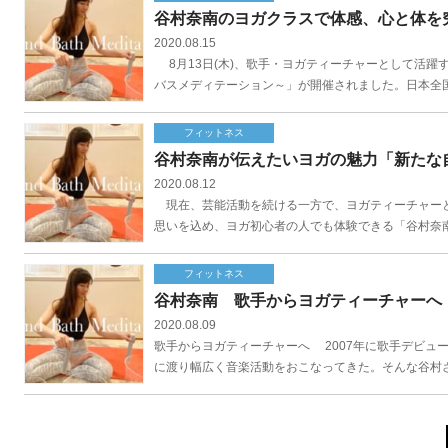
谷村奈南のヨガクラスで体感、心と体を
2020.08.15
8月13日(木)、歌手・ヨガティーチャーとして活躍する谷
バスメディテーション～」が開催されました。日本全国
フィットネス
谷村奈南が伝えたいヨガの魅力「新たな
2020.08.12
現在、芸能活動を続ける一方で、ヨガティーチャーと
思いを込め、ヨガ初心者の人でも体験できる「谷村奈南 お盆休
フィットネス
谷村奈南 歌手からヨガティーチャーへ
2020.08.09
歌手からヨガティーチャーへ 2007年に歌手デビュ
に渡り幅広く音楽活動をおこなってきた。そんな谷村さ