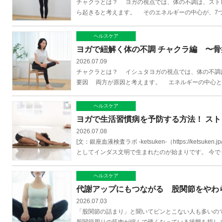
チャクラとは？ ヨガの視点では、体の不調は、スト
ら起きると考えます。 そのエネルギーの中心が、7つ
ヘルスケア
ヨガで紐解く体の不調 チャクラ編 〜
2026.07.09
チャクラとは？ イシュタヨガの視点では、体の不調は、
要因 両方が原因と考えます。 エネルギーの中心とな
ヘルスケア
ヨガで生活習慣病を予防する方法！ ス
2026.07.08
[文：銀座血液検査ラボ -ketsuken-（https://k
としてインダス文明で生まれたのが始まりです。 今でも
ヘルスケア
代謝アップにもつながる 股関節をやわ
2026.07.03
「股関節の詰まり」と聞いてピンとこない人も多いの