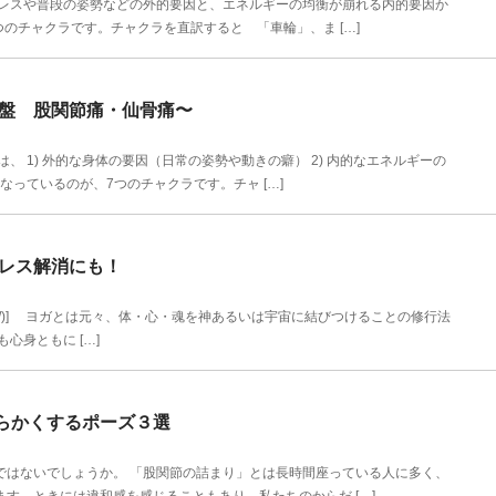
レスや普段の姿勢などの外的要因と、エネルギーの均衡が崩れる内的要因か
のチャクラです。チャクラを直訳すると 「車輪」、ま […]
骨盤 股関節痛・仙骨痛〜
 1) 外的な身体の要因（日常の姿勢や動きの癖） 2) 内的なエネルギーの
っているのが、7つのチャクラです。チャ […]
トレス解消にも！
etsuken.jp/)] ヨガとは元々、体・心・魂を神あるいは宇宙に結びつけることの修行法
心身ともに […]
らかくするポーズ３選
ではないでしょうか。 「股関節の詰まり」とは長時間座っている人に多く、