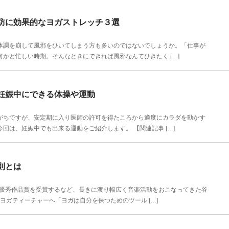
防に効果的なヨガストレッチ３選
調を崩して風邪をひいてしまう方も多いのではないでしょうか。「仕事が
かと忙しい時期。そんなときにできれば風邪なんてひきたく […]
妊娠中にできる体操や運動
ちですが、安定期に入り医師の許可を得たころから適度にカラダを動かす
回は、妊娠中でも出来る運動をご紹介します。 【関連記事 […]
則とは
賞優秀作品賞を受賞するなど、長きに渡り幅広く音楽活動をおこなってきた谷
ヨガティーチャーへ「ヨガは自分を保つためのツール […]