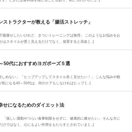
す。ときには違和感を感じることもあり、私たちのからだ […]
ンストラクターが教える「腸活ストレッチ」
下腹痩せしたいけれど、きついトレーニングは無理」 このようなお悩みをお
かはスタイルが悪く見えるだけでなく、放置すると高血 […]
～50代におすすめヨガポーズ５選
しめない」 「ヒップアップしてスタイル良く見せたい！」 こんな悩みや願
になる40～50代は、何のケアもしなければヒップ […]
幸せになるためのダイエット法
 「激しい運動やつらい食事制限をせずに、健康的に痩せたい」 そんな方に
だけではなく、心にもよい作用をもたらすとされていま […]