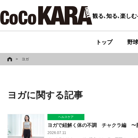
観る､知る､楽し
トップ
野
>
ヨガ
ヨガに関する記事
ヘルスケア
ヨガで紐解く体の不調 チャクラ編 〜
2026.07.11