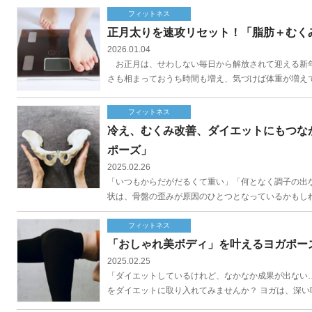
フィットネス
正月太りを速攻リセット！「脂肪＋むく
2026.01.04
お正月は、せわしない毎日から解放されて迎える新年
さも相まっておうち時間も増え、気づけば体重が増えて
フィットネス
冷え、むくみ改善、ダイエットにもつな
ポーズ」
2025.02.26
「いつもからだがだるくて重い」「何となく調子の出な
状は、骨盤の歪みが原因のひとつとなっているかもしれ
フィットネス
「おしゃれ美ボディ」を叶えるヨガポー
2025.02.25
「ダイエットしているけれど、なかなか成果が出ない…
をダイエットに取り入れてみませんか？ ヨガは、深い