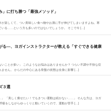
み」に打ち勝つ「最強メソッド」
が楽しくて、つい美味しい食べ物やお酒に手が伸びてしまいますよね。寒
いる……という方も多いのではないでしょうか。 そこで今 […]
がる―、ヨガインストラクターが教える「すぐできる健康
いことが多い」 このようなお悩みはありませんか？ つらい不調や不快な症
ません。 からだの中心にある骨盤の状態は全身に影響 […]
ズ３選
」 「美しく痩せたい！でもきつい運動は続かない……」 そんな方は、ヨガ
呼吸をしながらゆっくりと動いていくので、運動が苦手 […]