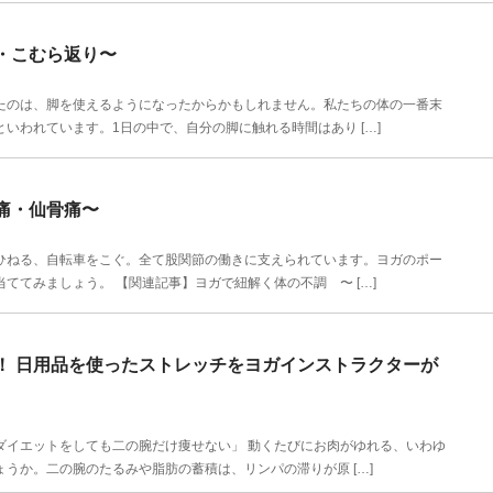
・こむら返り〜
のは、脚を使えるようになったからかもしれません。私たちの体の一番末
いわれています。1日の中で、自分の脚に触れる時間はあり […]
痛・仙骨痛〜
ねる、自転車をこぐ。全て股関節の働きに支えられています。ヨガのポー
ててみましょう。 【関連記事】ヨガで紐解く体の不調 〜 […]
！ 日用品を使ったストレッチをヨガインストラクターが
ダイエットをしても二の腕だけ痩せない」 動くたびにお肉がゆれる、いわゆ
うか。二の腕のたるみや脂肪の蓄積は、リンパの滞りが原 […]