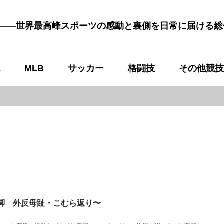
む――世界最高峰スポーツの感動と裏側を日常に届ける
球
MLB
サッカー
格闘技
その他競技
脚 外反母趾・こむら返り〜