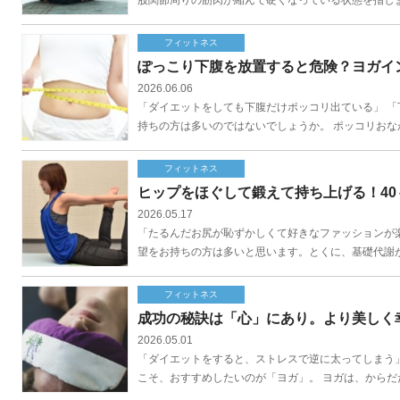
股関節周りの筋肉が縮んで硬くなっている状態を指しま
フィットネス
ぽっこり下腹を放置すると危険？ヨガイ
2026.06.06
「ダイエットをしても下腹だけポッコリ出ている」 「
持ちの方は多いのではないでしょうか。 ポッコリおな
フィットネス
ヒップをほぐして鍛えて持ち上げる！40
2026.05.17
「たるんだお尻が恥ずかしくて好きなファッションが楽
望をお持ちの方は多いと思います。とくに、基礎代謝が気
フィットネス
成功の秘訣は「心」にあり。より美しく
2026.05.01
「ダイエットをすると、ストレスで逆に太ってしまう」
こそ、おすすめしたいのが「ヨガ」。 ヨガは、からだ