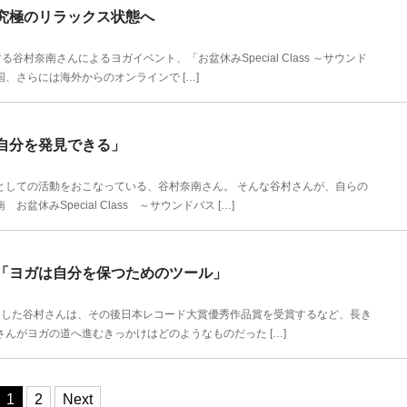
究極のリラックス状態へ
村奈南さんによるヨガイベント、「お盆休みSpecial Class ～サウンド
、さらには海外からのオンラインで […]
自分を発見できる」
しての活動をおこなっている、谷村奈南さん。 そんな谷村さんが、自らの
みSpecial Class ～サウンドバス […]
「ヨガは自分を保つためのツール」
ーした谷村さんは、その後日本レコード大賞優秀作品賞を受賞するなど、長き
んがヨガの道へ進むきっかけはどのようなものだった […]
1
2
Next