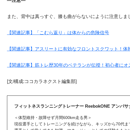
―注意―
また、背中は真っすぐ、膝も曲がらないにように注意しま
【関連記事】「こむら返り」は体からの危険信号
【関連記事】アスリートに有効なフロントスクワット！体
【関連記事】筋トレ歴30年のベテランが伝授！初心者にオ
[文/構成:ココカラネクスト編集部]
フィットネスランニングトレーナー ReebokONE アンバ
＜体型維持・故障せず月間600km走る男＞
現役選手としてトレーニングを続けながら、キッズから70代ま