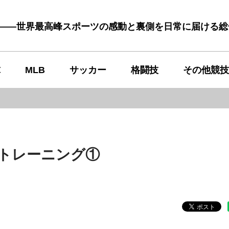
む――世界最高峰スポーツの感動と裏側を日常に届ける
球
MLB
サッカー
格闘技
その他競技
なトレーニング①