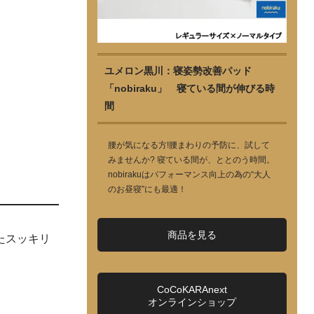
ユメロン黒川：寝姿勢改善パッド
「nobiraku」 寝ている間が伸びる時
間
腰が気になる方!腰まわりの予防に、試して
みませんか? 寝ている間が、ととのう時間。
nobirakuはパフォーマンス向上の為の“大人
のお昼寝”にも最適！
商品を見る
たスッキリ
CoCoKARAnext
オンラインショップ