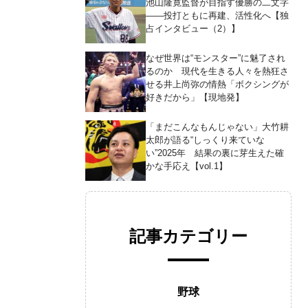
池山隆寛監督が目指す優勝の二文字
――投打ともに再建、活性化へ【独
占インタビュー（2）】
なぜ世界は“モンスター”に魅了され
るのか 現代を生きる人々を熱狂さ
せる井上尚弥の情熱「ボクシングが
好きだから」【現地発】
「まだこんなもんじゃない」大竹耕
太郎が語る“しっくり来ていな
い”2025年 結果の裏に芽生えた確
かな手応え【vol.1】
記事カテゴリー
野球