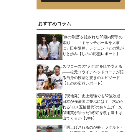
おすすめコラム
“燕の希望”を託された20歳内野手の
素顔――「キャッチボールを大事
に」田中陽翔、レジェンドとの繋が
りと歩み【しのの応燕レポート】
スワローズの“ヤク進”を陰で支える
――松元ユウイチヘッドコーチが語
る自身の役割と驚きのエピソード
【しのの応燕レポート】
【現地発】史上最強でも32強敗退…
日本が強豪国に並ぶには？ 求めら
れる“ロス五輪世代”の突き上げ 久
保建英が語った“現実”を覆す選手は
出てくるか【W杯】
「胴上げされるのが夢」ヤクルト・