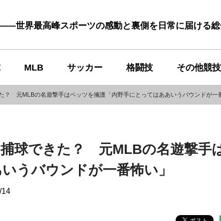
む――世界最高峰スポーツの感動と裏側を日常に届ける
球
MLB
サッカー
格闘技
その他競技
た？ 元MLBの名遊撃手はベッツを擁護「内野手にとってはああいうバウンドが一
捕球できた？ 元MLBの名遊撃手
あいうバウンドが一番怖い」
/14