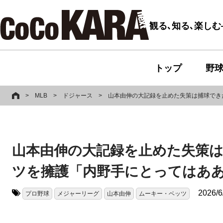
観る､知る､楽し
トップ
野
>
MLB
>
ドジャース
>
山本由伸の大記録を止めた失策は捕球でき
山本由伸の大記録を止めた失策は
ツを擁護「内野手にとってはあ
2026/6
プロ野球
メジャーリーグ
山本由伸
ムーキー・ベッツ
タグ: