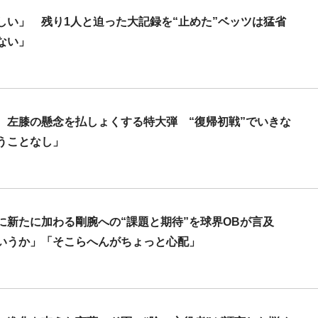
しい」 残り1人と迫った大記録を“止めた”ベッツは猛省
ない」
、左膝の懸念を払しょくする特大弾 “復帰初戦”でいきな
うことなし」
に新たに加わる剛腕への“課題と期待”を球界OBが言及
いうか」「そこらへんがちょっと心配」