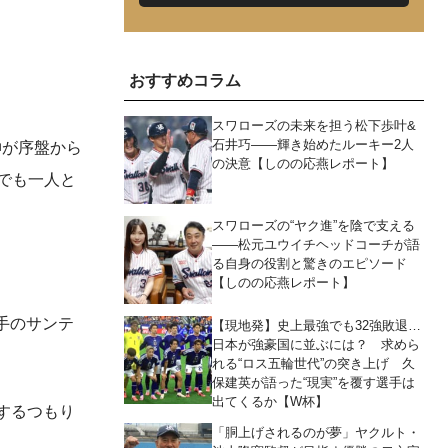
おすすめコラム
スワローズの未来を担う松下歩叶&
石井巧――輝き始めたルーキー2人
伸が序盤から
の決意【しのの応燕レポート】
でも一人と
スワローズの“ヤク進”を陰で支える
――松元ユウイチヘッドコーチが語
る自身の役割と驚きのエピソード
【しのの応燕レポート】
手のサンテ
【現地発】史上最強でも32強敗退…
日本が強豪国に並ぶには？ 求めら
れる“ロス五輪世代”の突き上げ 久
保建英が語った“現実”を覆す選手は
出てくるか【W杯】
をするつもり
「胴上げされるのが夢」ヤクルト・