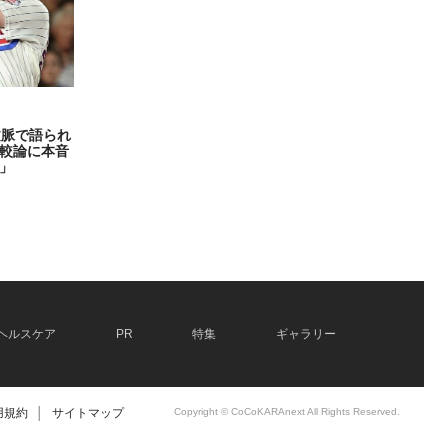
文脈で語られ
較論に本音
」
ヘルスケア
PR
特集
ギャラリー
用規約
│
サイトマップ
Copyright © CoCoKARAnext All Rights Reserved.