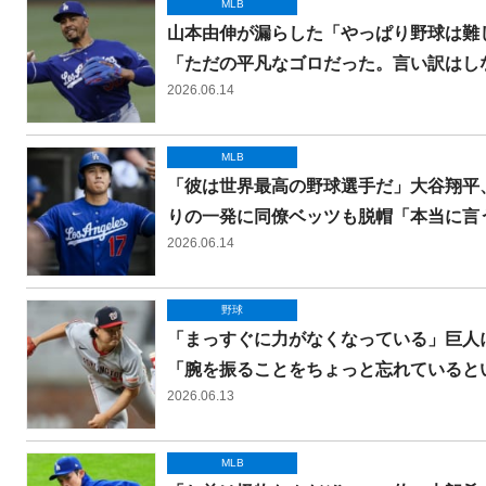
MLB
山本由伸が漏らした「やっぱり野球は難
「ただの平凡なゴロだった。言い訳はし
2026.06.14
MLB
「彼は世界最高の野球選手だ」大谷翔平
りの一発に同僚ベッツも脱帽「本当に言
2026.06.14
野球
「まっすぐに力がなくなっている」巨人
「腕を振ることをちょっと忘れていると
2026.06.13
MLB