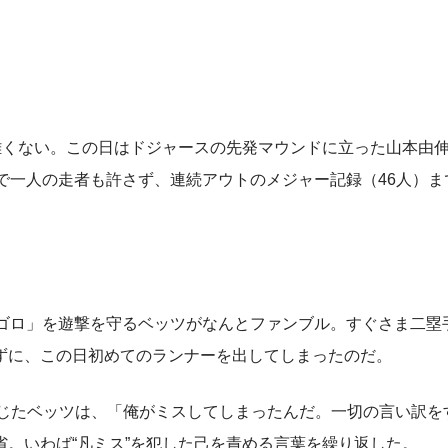
難くない。この日はドジャースの先発マウンドに立った山本由
で一人の走者も許さず、連続アウトのメジャー記録（46人）ま
。
ゴロ」を遊撃を守るベッツがなんとファンブル。すぐさま二塁
ずに、この日初めてのランナーを出してしまったのだ。
材に応じたベッツは、「俺がミスしてしまったんだ。一切の言い訳
。いわば“凡ミス”を犯した己を責める言葉を繰り返した。