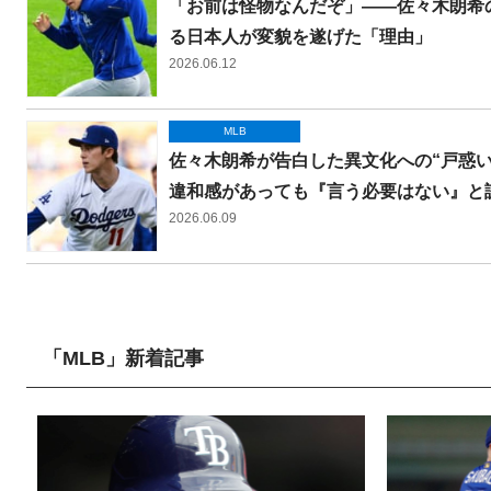
「お前は怪物なんだぞ」――佐々木朗希
る日本人が変貌を遂げた「理由」
2026.06.12
MLB
佐々木朗希が告白した異文化への“戸惑
違和感があっても『言う必要はない』と
2026.06.09
「MLB」新着記事