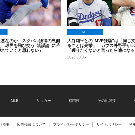
MLB
巨悪なのか スクバル獲得の裏側
大谷翔平との“MVP狂騒”は「同じ
 球界を飛び交う“陰謀論”に苦
ることは光栄」 カブス外野手が比
壊れていくと思わない」
「獲りたくないと言ったら嘘になる
2026.08.06
MLB
サッカー
格闘技
その他競技
社概要
│
広告掲載について
│
プライバシーポリシー
│
サイトポリシー
│
利