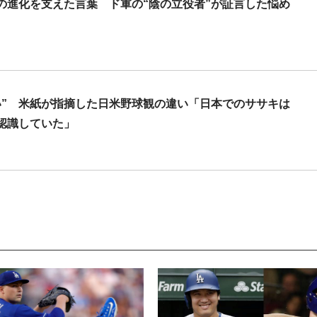
の進化を支えた言葉 ド軍の“陰の立役者”が証言した悩め
い” 米紙が指摘した日米野球観の違い「日本でのササキは
認識していた」