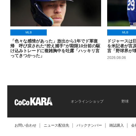
MLB
MLB
「色々な感情があった」放出から1年でド軍復
ドジャースは
帰 呼び戻された“控え捕手”が期限10分前の駆
を米記者が言及
け込みトレードに複雑胸中を吐露「ハッキリ言
言「野球界が
ってきつかった」
2026.08.06
2026.08.06
オンラインショップ
野球
お問い合わせ
│
ニュース配信先
│
バックナンバー
│
雑誌購入
│
会