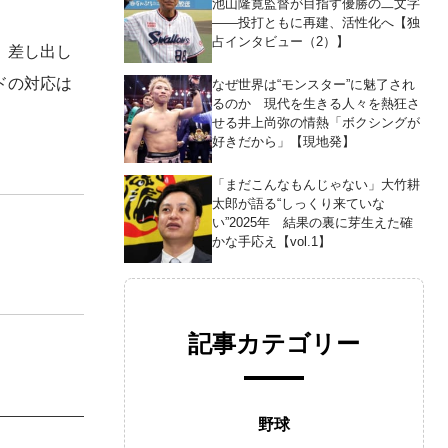
池山隆寛監督が目指す優勝の二文字
――投打ともに再建、活性化へ【独
占インタビュー（2）】
、差し出し
ドの対応は
なぜ世界は“モンスター”に魅了され
るのか 現代を生きる人々を熱狂さ
せる井上尚弥の情熱「ボクシングが
好きだから」【現地発】
「まだこんなもんじゃない」大竹耕
太郎が語る“しっくり来ていな
い”2025年 結果の裏に芽生えた確
かな手応え【vol.1】
記事カテゴリー
野球