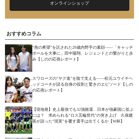
オンラインショップ
おすすめコラム
“燕の希望”を託された20歳内野手の素顔――「キャッチ
ボールを大事に」田中陽翔、レジェンドとの繋がりと歩
み【しのの応燕レポート】
スワローズの“ヤク進”を陰で支える――松元ユウイチヘ
ッドコーチが語る自身の役割と驚きのエピソード【しの
の応燕レポート】
【現地発】史上最強でも32強敗退…日本が強豪国に並ぶ
には？ 求められる“ロス五輪世代”の突き上げ 久保建
英が語った“現実”を覆す選手は出てくるか【W杯】