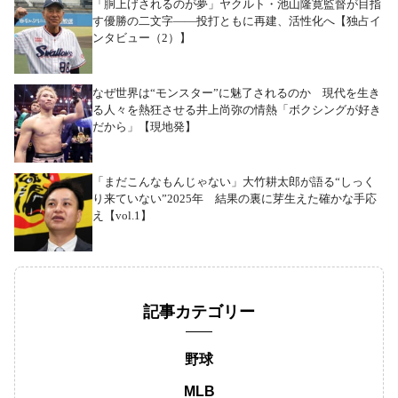
「胴上げされるのが夢」ヤクルト・池山隆寛監督が目指
す優勝の二文字――投打ともに再建、活性化へ【独占イ
ンタビュー（2）】
なぜ世界は“モンスター”に魅了されるのか 現代を生き
る人々を熱狂させる井上尚弥の情熱「ボクシングが好き
だから」【現地発】
「まだこんなもんじゃない」大竹耕太郎が語る“しっく
り来ていない”2025年 結果の裏に芽生えた確かな手応
え【vol.1】
記事カテゴリー
野球
MLB