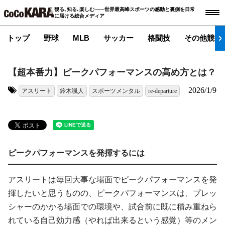
観る､知る､楽しむ――世界最高峰スポーツの感動と裏側を日常
に届ける総合メディア
トップ
野球
MLB
サッカー
格闘技
その他競技
【超本番力】ピークパフォーマンスの高め方とは？
2026/1/9
アスリート
鈴木颯人
スポーツメンタル
re-departure
タグ:
ピークパフォーマンスを発揮するには
アスリートは毎回大事な場面でピークパフォーマンスを発
揮したいと思うものの、ピークパフォーマンスは、プレッ
シャーのかかる場面での環境や、試合前に既に積み重ねら
れている自己効力感（やれば出来るという感覚）等のメン