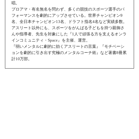
唱。
プロアマ・有名無名を問わず、多くの競技のスポーツ選手のパ
フォーマンスを劇的にアップさせている。世界チャンピオン9
名、全日本チャンピオン13名、ドラフト指名4名など実績多数。
アスリート以外にも、スポーツをがんばる子どもを持つ親御さ
んや指導者、先生を対象にした『1人で頑張る方を支えるオンラ
インコミュニティ・Space』を主催、運営。
『弱いメンタルに劇的に効くアスリートの言葉』『モチベーシ
ョンを劇的に引き出す究極のメンタルコーチ術』など著書8冊累
計10万部。