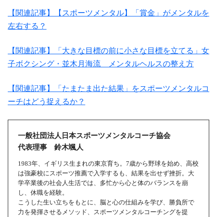
【関連記事】【スポーツメンタル】「賞金」がメンタルを
左右する？
【関連記事】「大きな目標の前に小さな目標を立てる」女
子ボクシング・並木月海流 メンタルヘルスの整え方
【関連記事】「たまたま出た結果」をスポーツメンタルコ
ーチはどう捉えるか？
一般社団法人日本スポーツメンタルコーチ協会
代表理事 鈴木颯人
1983年、イギリス生まれの東京育ち。7歳から野球を始め、高校
は強豪校にスポーツ推薦で入学するも、結果を出せず挫折。大
学卒業後の社会人生活では、多忙から心と体のバランスを崩
し、休職を経験。
こうした生い立ちをもとに、脳と心の仕組みを学び、勝負所で
力を発揮させるメソッド、スポーツメンタルコーチングを提