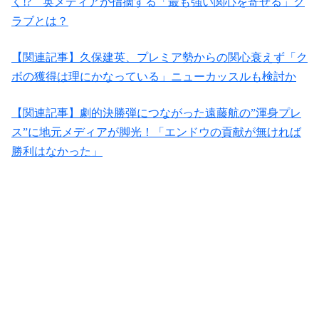
く!? 英メディアが指摘する「最も強い関心を寄せる」ク
ラブとは？
【関連記事】久保建英、プレミア勢からの関心衰えず「ク
ボの獲得は理にかなっている」ニューカッスルも検討か
【関連記事】劇的決勝弾につながった遠藤航の”渾身プレ
ス”に地元メディアが脚光！「エンドウの貢献が無ければ
勝利はなかった」