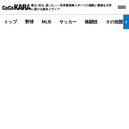
観る､知る､楽しむ――世界最高峰スポーツの感動と裏側を日常
に届ける総合メディア
トップ
野球
MLB
サッカー
格闘技
その他競技