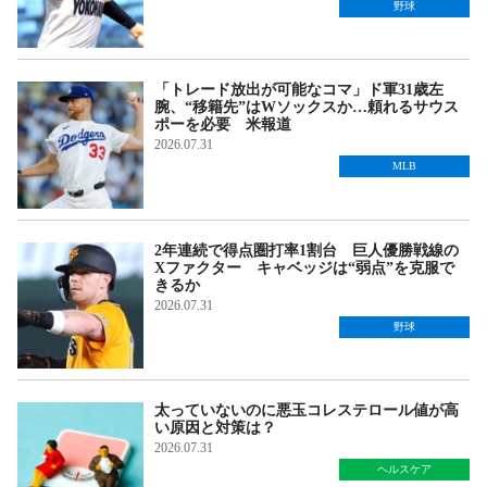
野球
「トレード放出が可能なコマ」ド軍31歳左
腕、“移籍先”はWソックスか…頼れるサウス
ポーを必要 米報道
2026.07.31
MLB
2年連続で得点圏打率1割台 巨人優勝戦線の
Xファクター キャベッジは“弱点”を克服で
きるか
2026.07.31
野球
太っていないのに悪玉コレステロール値が高
い原因と対策は？
2026.07.31
ヘルスケア