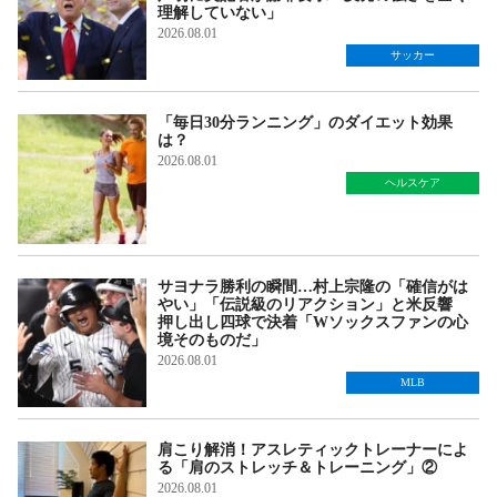
理解していない」
2026.08.01
サッカー
「毎日30分ランニング」のダイエット効果
は？
2026.08.01
ヘルスケア
サヨナラ勝利の瞬間…村上宗隆の「確信がは
やい」「伝説級のリアクション」と米反響
押し出し四球で決着「Wソックスファンの心
境そのものだ」
2026.08.01
MLB
肩こり解消！アスレティックトレーナーによ
る「肩のストレッチ＆トレーニング」②
2026.08.01