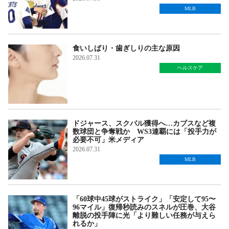
MLB
食いしばり・歯ぎしりの主な原因
2026.07.31
ヘルスケア
ドジャース、スクバル獲得へ…カブスなど複
数球団と争奪戦か WS3連覇には「投手力が
必要不可」米メディア
2026.07.31
MLB
「60球中45球がストライク」「安定して95〜
96マイル」復帰秒読みのスネルが圧巻、大谷
離脱の投手陣に光「より難しい任務が与えら
れるか」