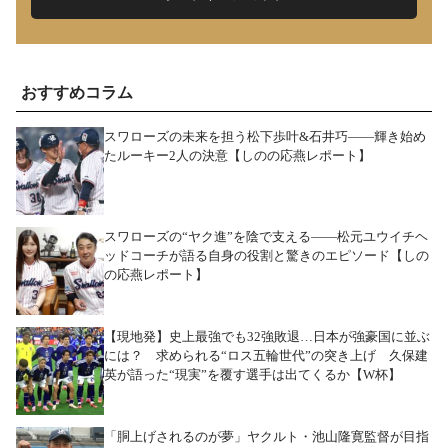
おすすめコラム
スワローズの未来を担う松下歩叶&石井巧――輝き始め
たルーキー2人の決意【しのの応燕レポート】
スワローズの“ヤク進”を陰で支える――松元ユウイチヘ
ッドコーチが語る自身の役割と驚きのエピソード【しの
の応燕レポート】
【現地発】史上最強でも32強敗退…日本が強豪国に並ぶ
には？ 求められる“ロス五輪世代”の突き上げ 久保建
英が語った“現実”を覆す選手は出てくるか【W杯】
「胴上げされるのが夢」ヤクルト・池山隆寛監督が目指