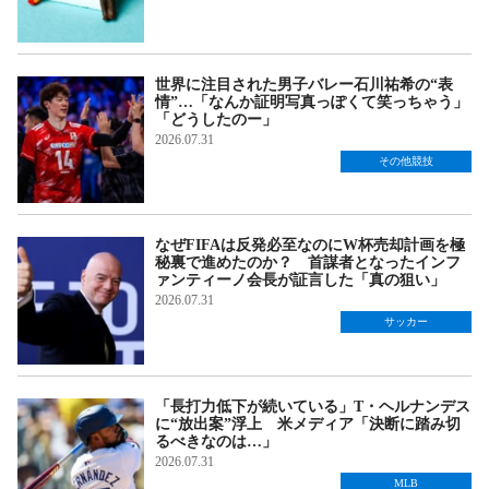
世界に注目された男子バレー石川祐希の“表
情”…「なんか証明写真っぽくて笑っちゃう」
「どうしたのー」
2026.07.31
その他競技
なぜFIFAは反発必至なのにW杯売却計画を極
秘裏で進めたのか？ 首謀者となったインフ
ァンティーノ会長が証言した「真の狙い」
2026.07.31
サッカー
「長打力低下が続いている」T・ヘルナンデス
に“放出案”浮上 米メディア「決断に踏み切
るべきなのは…」
2026.07.31
MLB