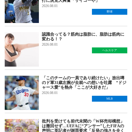
打に虎党大興奮「サイコーや」
2026.08.01
野球
認識合ってる？筋肉は脂肪に、脂肪は筋肉に
変わる！？
2026.08.01
ヘルスケア
「このチームの一員であり続けたい」放出噂
のド軍31歳左腕が去就への想いを吐露 “ドジ
ャース愛”を熱弁「ここが大好きだ」
2026.08.01
MLB
批判を受けても前代未聞の「W杯売却構想」
は撤回せず…UEFAに“アンサー”したFIFAの
声明に英記者が謝罪要求「反発の強さを全く