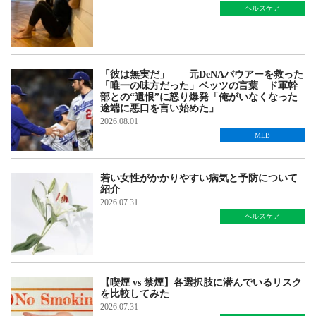
ヘルスケア
「彼は無実だ」――元DeNAバウアーを救った
「唯一の味方だった」ベッツの言葉 ド軍幹
部との“遺恨”に怒り爆発「俺がいなくなった
途端に悪口を言い始めた」
2026.08.01
MLB
若い女性がかかりやすい病気と予防について
紹介
2026.07.31
ヘルスケア
【喫煙 vs 禁煙】各選択肢に潜んでいるリスク
を比較してみた
2026.07.31