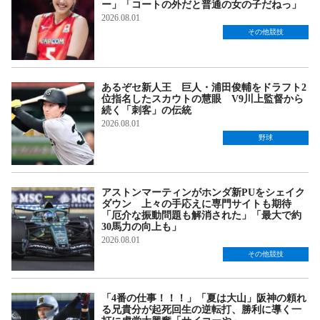
ー」「コートの外だと普通の女の子だねっ」
2026.08.01
その他競技
あるぞセ新人王 巨人・浦田俊輔をドラフト2
位指名したスカウトの慧眼 V9川上監督から
続く「刺客」の伝統
2026.08.01
野球
アストンマーティンがホンダ新PUをシェイク
ダウン 上々の手応えに専門サイトも期待
「厄介な振動問題も解消された」「最大で約
30馬力の向上も」
2026.08.01
その他競技
「4番の仕事！！！」「夏は大山」阪神の頼れ
る兄貴分が起死回生の逆転打、勝利に導く一