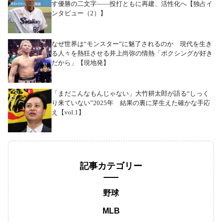
す優勝の二文字――投打ともに再建、活性化へ【独占イ
ンタビュー（2）】
なぜ世界は“モンスター”に魅了されるのか 現代を生き
る人々を熱狂させる井上尚弥の情熱「ボクシングが好き
だから」【現地発】
「まだこんなもんじゃない」大竹耕太郎が語る“しっく
り来ていない”2025年 結果の裏に芽生えた確かな手応
え【vol.1】
記事カテゴリー
野球
MLB