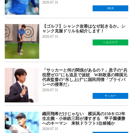
2026.07.31
MLB
【ゴルフ】シャンク改善はなぜ起きるか。シ
ャンク克服ドリルを紹介します！
2026.07.31
ヘルスケア
「サッカーと何の関係があるの？」息子の“兵
役歴ゼロ”にも追及で波紋 W杯敗退の韓国元
代表監督の“吊し上げ”に国民同情「プライバ
シーの侵害だ」
2026.07.31
サッカー
織田翔希だけじゃない 横浜高の150キロ2年
生左腕・小林鉄三郎が凄すぎる 甲子園優勝
へのキーマン 来秋ドラフト1位候補か
2026.07.31