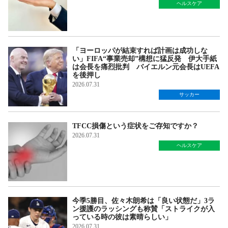
ヘルスケア
「ヨーロッパが結束すれば計画は成功しな
い」FIFA“事業売却”構想に猛反発 伊大手紙
は会長を痛烈批判 バイエルン元会長はUEFA
を後押し
2026.07.31
サッカー
TFCC損傷という症状をご存知ですか？
2026.07.31
ヘルスケア
今季5勝目、佐々木朗希は「良い状態だ」3ラ
ン援護のラッシングも称賛「ストライクが入
っている時の彼は素晴らしい」
2026.07.31