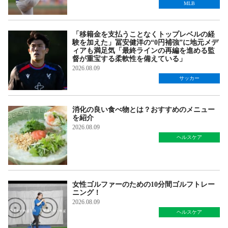
MLB
「移籍金を支払うことなくトップレベルの経
験を加えた」冨安健洋の“0円補強”に地元メデ
ィアも満足気「最終ラインの再編を進める監
督が重宝する柔軟性を備えている」
2026.08.09
サッカー
消化の良い食べ物とは？おすすめのメニュー
を紹介
2026.08.09
ヘルスケア
女性ゴルファーのための10分間ゴルフトレー
ニング！
2026.08.09
ヘルスケア