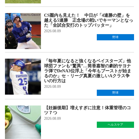
CS圏内も見えた！ 中日が「4連勝の壁」を
越える5連勝 正念場の戦いでキーマンとなっ
た「全試合安打のトップバッター」
2026.08.09
野球
「毎年夏になると強くなるベイスターズ」他
球団ファンも“驚異”…筒香嘉智の劇的サヨナ
ラ弾でDeNA3位浮上「今年もブーストが始ま
るのか」セ・リーグ真夏の激しいAクラス争
いの行方は
2026.08.09
野球
【妊娠後期】増えすぎに注意！体重管理のコ
ツ７つ
2026.08.09
ヘルスケア