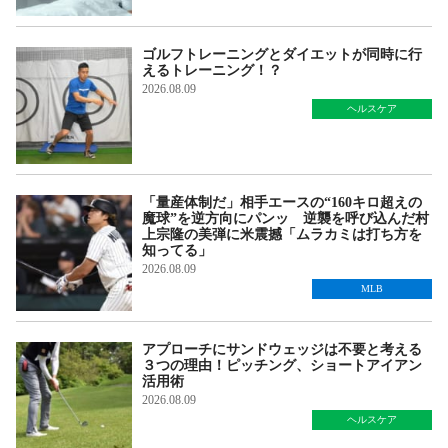
ゴルフトレーニングとダイエットが同時に行
えるトレーニング！？
2026.08.09
ヘルスケア
「量産体制だ」相手エースの“160キロ超えの
魔球”を逆方向にパンッ 逆襲を呼び込んだ村
上宗隆の美弾に米震撼「ムラカミは打ち方を
知ってる」
2026.08.09
MLB
アプローチにサンドウェッジは不要と考える
３つの理由！ピッチング、ショートアイアン
活用術
2026.08.09
ヘルスケア