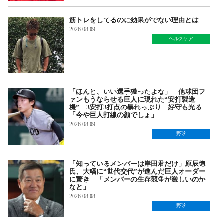
筋トレをしてるのに効果がでない理由とは
2026.08.09
ヘルスケア
「ほんと、いい選手獲ったよな」 他球団フ
ァンもうならせる巨人に現れた“安打製造
機” 3安打3打点の暴れっぷり 好守も光る
「今や巨人打線の顔でしょ」
2026.08.09
野球
「知っているメンバーは岸田君だけ」原辰徳
氏、大幅に“世代交代”が進んだ巨人オーダー
に驚き 「メンバーの生存競争が激しいのか
なと」
2026.08.08
野球