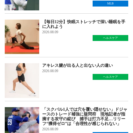
MLB
【毎日12分】快眠ストレッチで深い睡眠を手
に入れよう
2026.08.09
ヘルスケア
アキレス腱が出る人と出ない人の違い
2026.08.09
ヘルスケア
「スクバル1人では穴を覆い隠せない」ドジャ
ースのトレード補強に疑問符 現地記者が指
摘する攻守の綻び 捕手は打力不足…リリー
フ“獲得ゼロ”は「合理性が感じられない」
2026.08.09