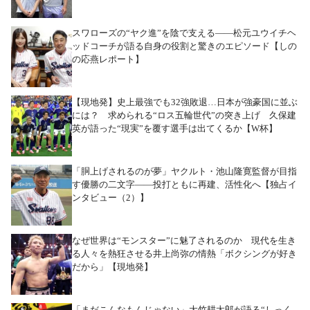
スワローズの“ヤク進”を陰で支える――松元ユウイチヘ
ッドコーチが語る自身の役割と驚きのエピソード【しの
の応燕レポート】
【現地発】史上最強でも32強敗退…日本が強豪国に並ぶ
には？ 求められる“ロス五輪世代”の突き上げ 久保建
英が語った“現実”を覆す選手は出てくるか【W杯】
「胴上げされるのが夢」ヤクルト・池山隆寛監督が目指
す優勝の二文字――投打ともに再建、活性化へ【独占イ
ンタビュー（2）】
なぜ世界は“モンスター”に魅了されるのか 現代を生き
る人々を熱狂させる井上尚弥の情熱「ボクシングが好き
だから」【現地発】
「まだこんなもんじゃない」大竹耕太郎が語る“しっく