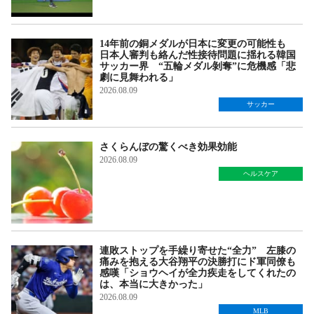
14年前の銅メダルが日本に変更の可能性も
日本人審判も絡んだ性接待問題に揺れる韓国
サッカー界 “五輪メダル剝奪”に危機感「悲
劇に見舞われる」
2026.08.09
サッカー
さくらんぼの驚くべき効果効能
2026.08.09
ヘルスケア
連敗ストップを手繰り寄せた“全力” 左膝の
痛みを抱える大谷翔平の決勝打にド軍同僚も
感嘆「ショウヘイが全力疾走をしてくれたの
は、本当に大きかった」
2026.08.09
MLB