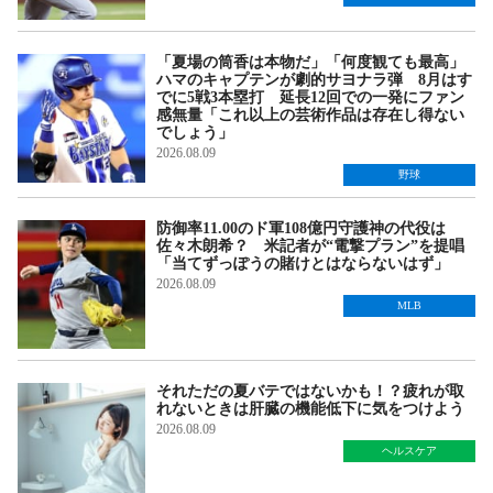
「夏場の筒香は本物だ」「何度観ても最高」
ハマのキャプテンが劇的サヨナラ弾 8月はす
でに5戦3本塁打 延長12回での一発にファン
感無量「これ以上の芸術作品は存在し得ない
でしょう」
2026.08.09
野球
防御率11.00のド軍108億円守護神の代役は
佐々木朗希？ 米記者が“電撃プラン”を提唱
「当てずっぽうの賭けとはならないはず」
2026.08.09
MLB
それただの夏バテではないかも！？疲れが取
れないときは肝臓の機能低下に気をつけよう
2026.08.09
ヘルスケア