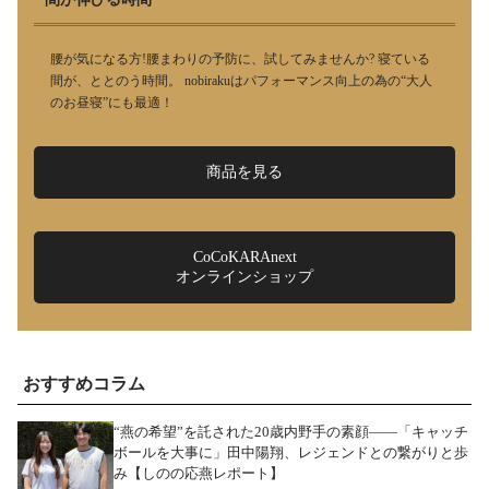
腰が気になる方!腰まわりの予防に、試してみませんか? 寝ている
間が、ととのう時間。 nobirakuはパフォーマンス向上の為の“大人
のお昼寝”にも最適！
商品を見る
CoCoKARAnext
オンラインショップ
おすすめコラム
“燕の希望”を託された20歳内野手の素顔――「キャッチ
ボールを大事に」田中陽翔、レジェンドとの繋がりと歩
み【しのの応燕レポート】