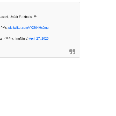
asaki, Unfair Forkballs. 😯
RPMs.
pic.twitter.com/YKG04HcJmq
an (@PitchingNinja)
April 27, 2025