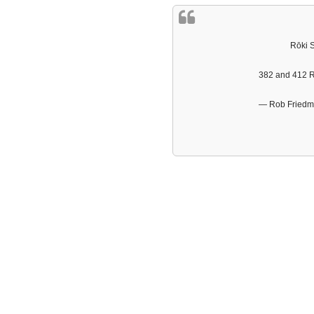
Rōki S
382 and 412 
— Rob Friedm