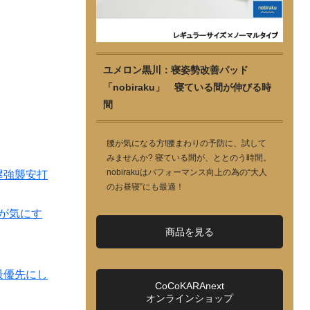
ユメロン黒川：寝姿勢改善パッド
「nobiraku」 寝ている間が伸びる時
間
腰が気になる方!腰まわりの予防に、試して
みませんか? 寝ている間が、ととのう時間。
nobirakuはパフォーマンス向上の為の“大人
塁強襲安打
のお昼寝”にも最適！
が気にす
商品を見る
最優先にし
CoCoKARAnext
オンラインショップ