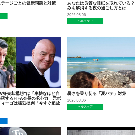
ステージごとの健康問題と対策
あなたは良質な睡眠を取れている？
みを解消する夜の過ごし方とは
2026.08.06
ヘルスケア
W杯売却構想”は「卑怯なほど自
暑さを乗り切る「夏バテ」対策
落するFIFA会長の求心力 元ポ
2026.08.06
フィーゴは猛烈批判「今すぐ追放
ヘルスケア