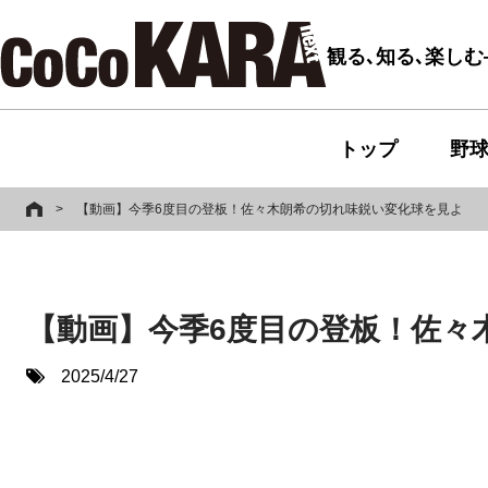
観る､知る､楽し
トップ
野
>
【動画】今季6度目の登板！佐々木朗希の切れ味鋭い変化球を見よ
【動画】今季6度目の登板！佐々
2025/4/27