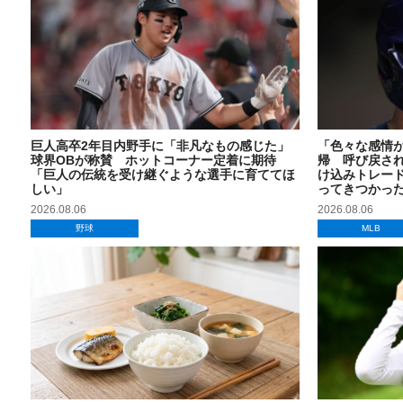
巨人高卒2年目内野手に「非凡なもの感じた」
「色々な感情
球界OBが称賛 ホットコーナー定着に期待
帰 呼び戻され
「巨人の伝統を受け継ぐような選手に育ててほ
け込みトレー
しい」
ってきつかっ
2026.08.06
2026.08.06
野球
MLB