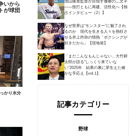
池山隆寛監督が目指す優勝の二文字
争いから
――投打ともに再建、活性化へ【独
トが球団
占インタビュー（2）】
なぜ世界は“モンスター”に魅了され
るのか 現代を生きる人々を熱狂さ
せる井上尚弥の情熱「ボクシングが
好きだから」【現地発】
「まだこんなもんじゃない」大竹耕
太郎が語る“しっくり来ていな
い”2025年 結果の裏に芽生えた確
かな手応え【vol.1】
っかり水分
記事カテゴリー
野球