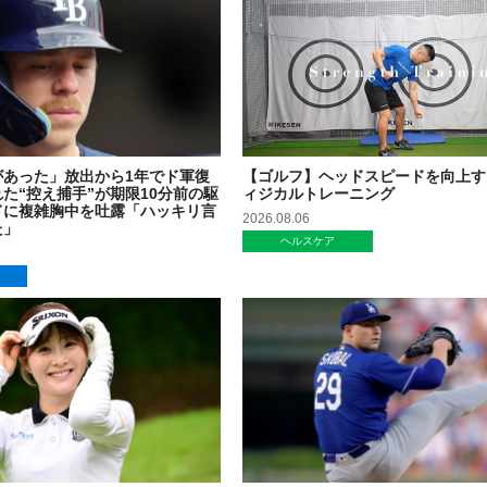
があった」放出から1年でド軍復
【ゴルフ】ヘッドスピードを向上す
た“控え捕手”が期限10分前の駆
ィジカルトレーニング
ドに複雑胸中を吐露「ハッキリ言
2026.08.06
た」
ヘルスケア