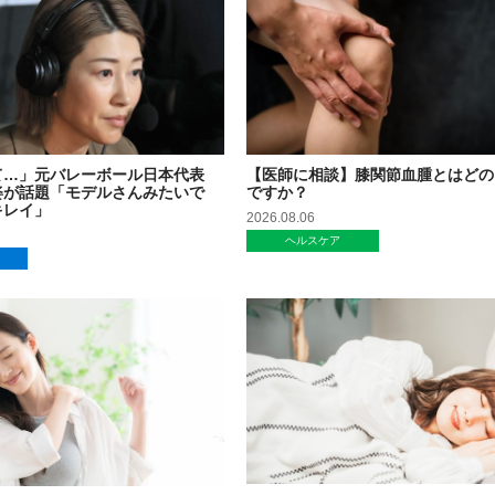
て…」元バレーボール日本代表
【医師に相談】膝関節血腫とはどの
姿が話題「モデルさんみたいで
ですか？
キレイ」
2026.08.06
ヘルスケア