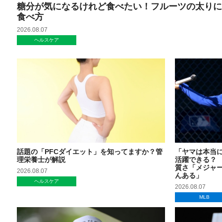
糖分が気になるけれど食べたい！フルーツの太りに
食べ方
2026.08.07
ヘルスケア
話題の「PFCダイエット」を知ってますか？管
「ヤマは本当
理栄養士が解説
活躍できる？
質さ「メジャ
2026.08.07
んある」
ヘルスケア
2026.08.07
MLB