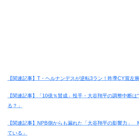
【関連記事】T・ヘルナンデスが逆転3ラン！昨季CY賞左
【関連記事】「10億％賛成」投手・大谷翔平の調整中断は
る？」
【関連記事】NPB側からも漏れた「大谷翔平の影響力」 
ている」