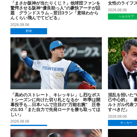
「まさか阪神が当たりくじ？」他球団ファンを
女性のライフ
驚愕させる阪神“優良助っ人”の豪快アーチが話
2026.08.06
題 グランドスラム→翌日3ラン「意味わから
ヘルスケア
んくらい飛んでてビビる」
2026.08.06
野球
「高めのストレート、キレッキレ」し烈なポス
混乱を招いた“
トシーズンに向けた切り札となるか 昨季は開
己中心的」 暴
幕投手も…日本ハムで注目の“万能右腕” 圧巻
ルトガル代表
の1.93「また自力で先発ローテを勝ち取ってほ
すべきだ」
しい」
2026.08.06
2026.08.06
サッカー
野球