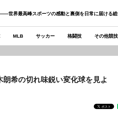
む――世界最高峰スポーツの感動と裏側を日常に届ける
球
MLB
サッカー
格闘技
その他競技
木朗希の切れ味鋭い変化球を見よ