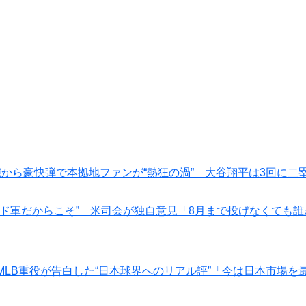
腕から豪快弾で本拠地ファンが“熱狂の渦” 大谷翔平は3回に二
“ド軍だからこそ” 米司会が独自意見「8月まで投げなくても誰
MLB重役が告白した“日本球界へのリアル評”「今は日本市場を