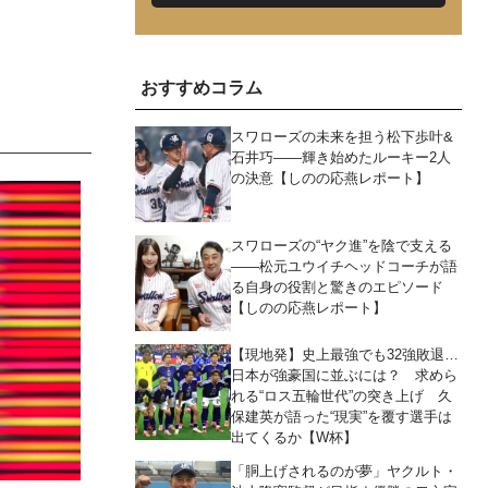
おすすめコラム
スワローズの未来を担う松下歩叶&
石井巧――輝き始めたルーキー2人
の決意【しのの応燕レポート】
スワローズの“ヤク進”を陰で支える
――松元ユウイチヘッドコーチが語
る自身の役割と驚きのエピソード
【しのの応燕レポート】
【現地発】史上最強でも32強敗退…
日本が強豪国に並ぶには？ 求めら
れる“ロス五輪世代”の突き上げ 久
保建英が語った“現実”を覆す選手は
出てくるか【W杯】
「胴上げされるのが夢」ヤクルト・