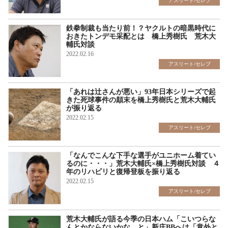
アスリート/セレブ
鉄拳制裁も当たり前！？ヤクルトの暗黒時代に
おきたトンデモ采配とは 橋上秀樹氏 荒木大
輔氏対談
2022.02.16
アスリート/セレブ
「あれは辻さんが悪い」93年日本シリーズで起
きた死球事件の顛末を橋上秀樹氏と荒木大輔氏
が振り返る
2022.02.15
アスリート/セレブ
「なんでこんな下手な選手がユニホーム着てい
るのに・・・」荒木大輔氏×橋上秀樹氏対談 ４
年のリハビリと復帰登板を振り返る
2022.02.15
アスリート/セレブ
荒木大輔氏が語る今季の日本ハム「こいつらな
んとかならないかな、と」新庄BBへは「意外と