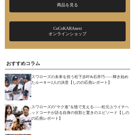
商品を見る
CoCoKARAnext
オンラインショップ
おすすめコラム
スワローズの未来を担う松下歩叶&石井巧――輝き始め
たルーキー2人の決意【しのの応燕レポート】
スワローズの“ヤク進”を陰で支える――松元ユウイチヘ
ッドコーチが語る自身の役割と驚きのエピソード【しの
の応燕レポート】