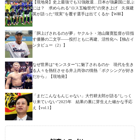
【現地発】史上最強でも32強敗退…日本が強豪国に並ぶ
には？ 求められる“ロス五輪世代”の突き上げ 久保建
英が語った“現実”を覆す選手は出てくるか【W杯】
「胴上げされるのが夢」ヤクルト・池山隆寛監督が目指
す優勝の二文字――投打ともに再建、活性化へ【独占イ
ンタビュー（2）】
なぜ世界は“モンスター”に魅了されるのか 現代を生き
る人々を熱狂させる井上尚弥の情熱「ボクシングが好き
だから」【現地発】
「まだこんなもんじゃない」大竹耕太郎が語る“しっく
り来ていない”2025年 結果の裏に芽生えた確かな手応
え【vol.1】