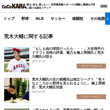
観る､知る､楽しむ――世界最高峰スポーツの感動と裏側を日常
に届ける総合メディア
トップ
野球
MLB
サッカー
格闘技
その他競技
荒木大輔に関する記事
「もしも他の球団だったら・・・」大谷翔平の
ドラフト当時の評価、魅力を橋上秀樹氏と荒木
大輔氏が語る
2022.07.24
アスリート/セレブ
荒木大輔氏の次の就職先は独立リーグ？ 「色々
なところから野球を見られるように」 橋上秀樹
氏・荒木大輔氏対談
2022.03.03
アスリート/セレブ