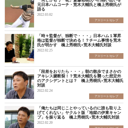
「何とかもう一花」斎藤佑樹氏への熱い想いを
元日本ハムコーチ・荒木大輔氏と橋上秀樹氏が
語る
2022.03.02
アスリート/セレブ
「時々監督が、独断で・・・」日本ハム１軍昇
格は監督が独断で決める！？チーム事情を荒木
氏が明かす 橋上秀樹氏×荒木大輔氏対談
2022.02.25
アスリート/セレブ
「段差をおりたら・・・」朝の散歩でまさかの
アキレス腱断裂！？荒木大輔氏を襲った想定外
のアクシデントとは？ 橋上秀樹氏×荒木大輔氏
対談
2022.02.24
アスリート/セレブ
「俺たちは同じことやっているのに誰も取り上
げてくれない」ヤクルト版「地獄の伊東キャン
プ」を振り返る 橋上秀樹氏×荒木大輔氏対談
2022.02.20